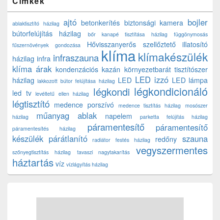
Címkék
ajtó
bojler
betonkerítés
biztonsági kamera
ablaktisztító házilag
bútorfelújítás házilag
bőr kanapé tisztítása házilag
függönymosás
Hővisszanyerős szellőztető
illatosító
fűszernövények gondozása
klíma
klímakészülék
infraszauna
házilag
infra
klíma árak
kondenzációs kazán
környezetbarát tisztítószer
LED izzó
házilag
LED
LED lámpa
lakkozott bútor felújítása házilag
légkondicionáló
légkondi
led tv
levéltetű ellen házilag
légtisztító
medence porszívó
medence tisztítás házilag
mosószer
műanyag ablak
napelem
házilag
parketta felújítás házilag
páramentesítő
páramentesítő
páramentesítés házilag
készülék
párátlanító
szauna
redőny
radiátor festés házilag
vegyszermentes
szőnyegtisztítás házilag
tavaszi nagytakarítás
háztartás
víz
vízlágyítás házilag