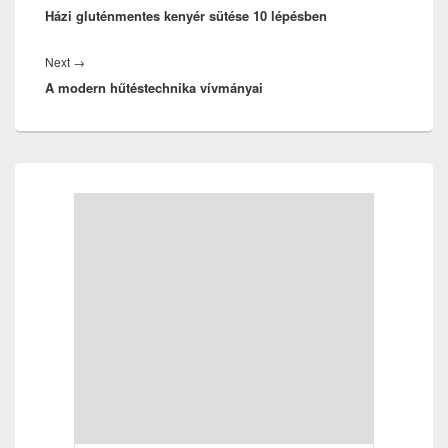
Házi gluténmentes kenyér sütése 10 lépésben
post:
Next
Next
→
A modern hűtéstechnika vívmányai
post:
Primary
Sidebar
Widget
Area