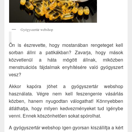
Gyógyszertár webshop
Ön is észrevette, hogy mostanában rengeteget kell
sorban állni a patikákban? Zavarja, hogy mások
közvetlenül a háta mögött állnak, miközben
menstruációs fájdalmak enyhítésére való gyógyszert
vesz?
Akkor kapóra jöhet a gyógyszertár webshop
használata. Végre nem kell feszengenie vásárlás
közben, hanem nyugodtan válogathat! Könnyebben
átláthatja, hogy milyen kedvezményeket tud igénybe
venni. Ennek köszönhetően sokat spórolhat.
A gyógyszertár webshop igen gyorsan kiszállítja a kért