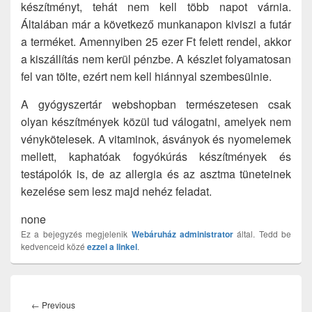
készítményt, tehát nem kell több napot várnia.
Általában már a következő munkanapon kiviszi a futár
a terméket. Amennyiben 25 ezer Ft felett rendel, akkor
a kiszállítás nem kerül pénzbe. A készlet folyamatosan
fel van tölte, ezért nem kell hiánnyal szembesülnie.
A gyógyszertár webshopban természetesen csak
olyan készítmények közül tud válogatni, amelyek nem
vénykötelesek. A vitaminok, ásványok és nyomelemek
mellett, kaphatóak fogyókúrás készítmények és
testápolók is, de az allergia és az asztma tüneteinek
kezelése sem lesz majd nehéz feladat.
none
Ez a bejegyzés megjelenik
Webáruház
administrator
által. Tedd be
kedvenceid közé
ezzel a linkel
.
Bejegyzés
navigáció
Previous
←
Previous