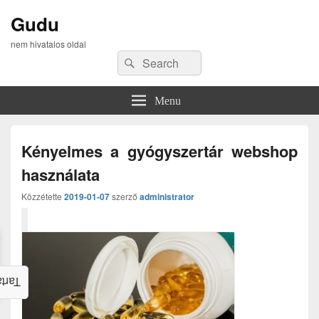
Gudu
nem hivatalos oldal
Search
Search
for:
Menu
Kényelmes a gyógyszertár webshop
használata
Közzétette
2019-01-07
szerző
administrator
alom