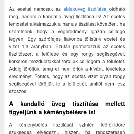
Az ecettel nemcsak az
ablaküveg tisztítása
oldható
meg, hanem a kandalló üveg tisztítása is! Az ecetes
lemosást alkalmazzuk a hamus tisztítást követően, ha
szeretnénk, hogy a végeredmény igazán csillogó
legyen! Egy szórófejes flakonba töltsünk ecetet és
vizet 1:3 arányban. Ezután permetezzük az ecetes
tisztítószert a felületre és egy rongy segítségével,
körkörös mozdulatokkal töröljük csillogóra a felületet.
Addig töröljük, amíg el nem érjük a kívánt, tökéletes
eredményt! Fontos, hogy az ecetes vizet olyan rongy
segítségével töröljük le a felületről, amitől nem lesz
szöszös!
A kandalló üveg tisztítása mellett
figyeljünk a kéménybélésre is!
A kéménybélés tisztítását szintén időről-időre
szükséges elvégezni, hiszen, ha rendszeresen