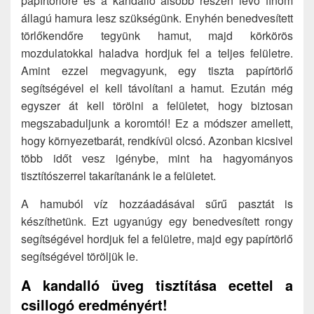
papírtörlőre és a kandalló alsóbb részén levő finom
állagú hamura lesz szükségünk. Enyhén benedvesített
törlőkendőre tegyünk hamut, majd körkörös
mozdulatokkal haladva hordjuk fel a teljes felületre.
Amint ezzel megvagyunk, egy tiszta papírtörlő
segítségével el kell távolítani a hamut. Ezután még
egyszer át kell törölni a felületet, hogy biztosan
megszabaduljunk a koromtól! Ez a módszer amellett,
hogy környezetbarát, rendkívül olcsó. Azonban kicsivel
több időt vesz igénybe, mint ha hagyományos
tisztítószerrel takarítanánk le a felületet.
A hamuból víz hozzáadásával sűrű pasztát is
készíthetünk. Ezt ugyanúgy egy benedvesített rongy
segítségével hordjuk fel a felületre, majd egy papírtörlő
segítségével töröljük le.
A kandalló üveg tisztítása ecettel a
csillogó eredményért!