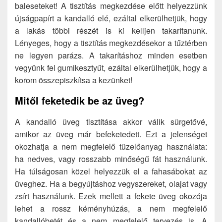
baleseteket! A tisztítás megkezdése előtt helyezzünk
újságpapírt a kandalló elé, ezáltal elkerülhetjük, hogy
a lakás többi részét is ki kelljen takarítanunk.
Lényeges, hogy a tisztítás megkezdésekor a tűztérben
ne legyen parázs. A takarításhoz minden esetben
vegyünk fel gumikesztyűt, ezáltal elkerülhetjük, hogy a
korom összepiszkítsa a kezünket!
Mitől feketedik be az üveg?
A kandalló üveg tisztítása akkor válik sürgetővé,
amikor az üveg már befeketedett. Ezt a jelenséget
okozhatja a nem megfelelő tüzelőanyag használata:
ha nedves, vagy rosszabb minőségű fát használunk.
Ha túlságosan közel helyezzük el a fahasábokat az
üveghez. Ha a begyújtáshoz vegyszereket, olajat vagy
zsírt használunk. Ezek mellett a fekete üveg okozója
lehet a rossz kéményhúzás, a nem megfelelő
kandallóbetét és a nem megfelelő tervezés is. A