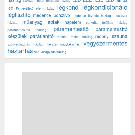
házilag
LED
LED lámpa
lakkozott bútor felújítása házilag
légkondicionáló
légkondi
led tv
levéltetű ellen házilag
légtisztító
medence porszívó
medence tisztítás házilag
mosószer
műanyag ablak
napelem
házilag
parketta felújítás házilag
páramentesítő
páramentesítő
páramentesítés házilag
készülék
párátlanító
szauna
redőny
radiátor festés házilag
vegyszermentes
szőnyegtisztítás házilag
tavaszi nagytakarítás
háztartás
víz
vízlágyítás házilag