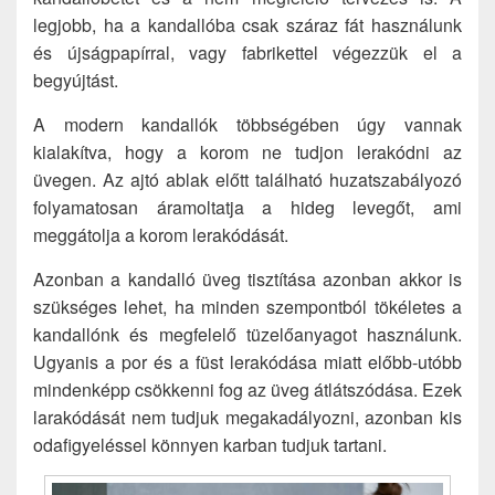
legjobb, ha a kandallóba csak száraz fát használunk
és újságpapírral, vagy fabrikettel végezzük el a
begyújtást.
A modern kandallók többségében úgy vannak
kialakítva, hogy a korom ne tudjon lerakódni az
üvegen. Az ajtó ablak előtt található huzatszabályozó
folyamatosan áramoltatja a hideg levegőt, ami
meggátolja a korom lerakódását.
Azonban a kandalló üveg tisztítása azonban akkor is
szükséges lehet, ha minden szempontból tökéletes a
kandallónk és megfelelő tüzelőanyagot használunk.
Ugyanis a por és a füst lerakódása miatt előbb-utóbb
mindenképp csökkenni fog az üveg átlátszódása. Ezek
larakódását nem tudjuk megakadályozni, azonban kis
odafigyeléssel könnyen karban tudjuk tartani.