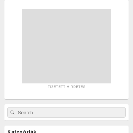
Primary
Sidebar
Widget
Area
Search
Search
for:
Kategóriák