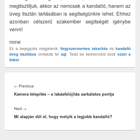
megtisztítjuk, akkor az nemcsak a kandalló, hanem az
üveg tisztán tartásában is segítségünkre lehet. Ehhez
azonban célszerű szakember segítségét igénybe
venni!
none
Ez a bejegyzés megjelenik
Vegyszermentes takarítás
és
kandalló
üveg tisztítása
cimkézte fel
agi
. Tedd be kedvenceid közé
ezzel a
linkel
.
Bejegyzés
navigáció
Previous
←
Previous
Kamera telepítés – a lakásfelújítás sarkalatos pontja
post:
Next
Next
→
Mi alapján dől el, hogy melyik a legjobb kandalló?
post: