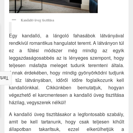
Kandalló üveg tisztítása
Egy kandalló, a lángoló fahasábok látványával
rendkívül romantikus hangulatot teremt. A látványon túl
ez a fűtési módszer még mindig az egyik
leggazdaságosabbés az is lényeges szempont, hogy
teljesen másfajta meleget tudunk teremteni általa.
Annak érdekében, hogy mindig gyönyörködni tudjunk
alom
a tűz látványában, időről időre foglalkozunk kell
kandallónkkal. Cikkünkben bemutatjuk, hogyan
végezhető el karcmentesen a kandalló üveg tisztítása
házilag, vegyszerek nélkül!
A kandalló üveg tisztításakor a legfontosabb szabály,
amit be kell tartanunk, hogy csak teljesen kihűlt
állapotban takarítsuk, ezzel elkerülhetjük a