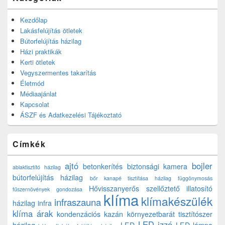
Kezdőlap
Lakásfelújítás ötletek
Bútorfelújítás házilag
Házi praktikák
Kerti ötletek
Vegyszermentes takarítás
Életmód
Médiaajánlat
Kapcsolat
ÁSZF és Adatkezelési Tájékoztató
Címkék
ajtó
bojler
betonkerítés
biztonsági kamera
ablaktisztító házilag
bútorfelújítás házilag
bőr kanapé tisztítása házilag
függönymosás
Hővisszanyerős szellőztető
illatosító
fűszernövények gondozása
klíma
klímakészülék
infraszauna
házilag
infra
klíma árak
kondenzációs kazán
környezetbarát tisztítószer
LED izzó