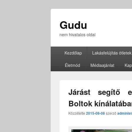
Gudu
nem hivatalos oldal
Elsődleges
Kezdőlap
Lakásfelújítás ötletek
menü
Életmód
Médiaajánlat
Kap
Járást segítő 
Boltok kínálatáb
Közzétette
2015-08-08
szerző
administ