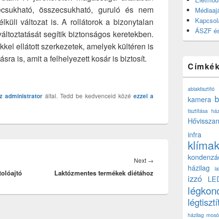
ecsukható, összecsukható, guruló és nem
Médiaajá
Kapcsol
nélküli változat is. A rollátorok a bizonytalan
ÁSZF és
áltoztatását segítik biztonságos keretekben.
kel ellátott szerkezetek, amelyek kültéren is
ra is, amit a felhelyezett kosár is biztosít.
Címké
ablaktisztító
z
administrator
által. Tedd be kedvenceid közé
ezzel a
b
kamera
tisztítása ház
Hővisszan
infra
klíma
kondenzá
Next
Next
→
házilag
l
tolóajtó
Laktózmentes termékek diétához
post:
izzó
LE
légkon
légtisztí
házilag
mosó