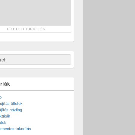
ch
riák
p
újítás ötletek
újítás házilag
ktikák
etek
rmentes takarítás