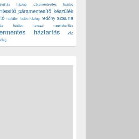
lújítás házilag
páramentesítés házilag
tesítő
páramentesítő készülék
ító
szauna
redőny
radiátor festés házilag
títás házilag
tavaszi nagytakarítás
zermentes háztartás
víz
zilag