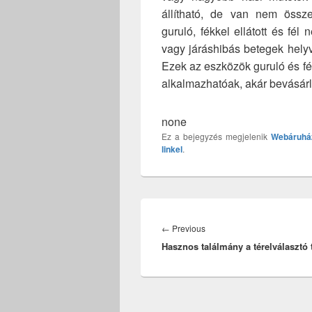
állítható, de van nem össz
guruló, fékkel ellátott és fél 
vagy járáshibás betegek helyv
Ezek az eszközök guruló és fék
alkalmazhatóak, akár bevásárlás
none
Ez a bejegyzés megjelenik
Webáruhá
linkel
.
Bejegyzés
navigáció
Previous
←
Previous
Hasznos találmány a térelválasztó 
post: