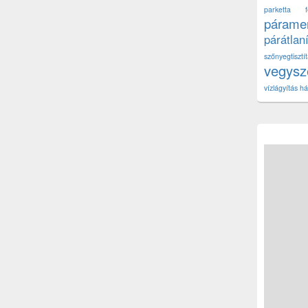
parketta fe
páramen
párátlan
szőnyegtisz
vegys
vízlágyítás há