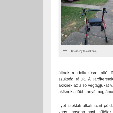
Járást segítő eszközök
állnak rendelkezésre, attól
szükség rájuk. A járókerete
akiknek az alsó végtagjukat va
akiknek a többirányú megtáma
Ilyet szoktak alkalmazni péld
vagy nagyobb hasi műtétek 