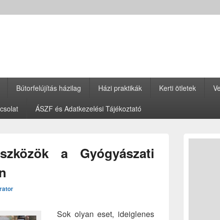
Bútorfelújítás házilag
Házi praktikák
Kerti ötletek
Ve
csolat
ÁSZF és Adatkezelési Tájékoztató
Primary
Sidebar
eszközök a Gyógyászati
Widget
Area
an
rator
Sok olyan eset, ideiglenes