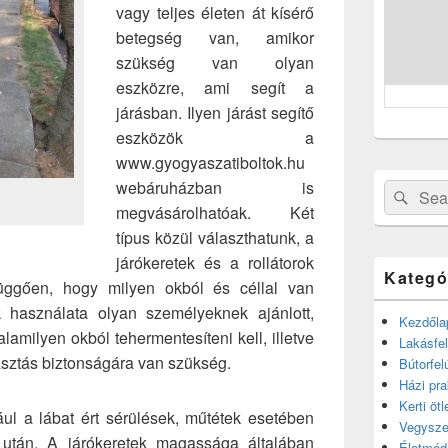
vagy teljes életen át kísérő
betegség van, amikor
szükség van olyan
eszközre, ami segít a
járásban. Ilyen járást segítő
eszközök a
www.gyogyaszatiboltok.hu
webáruházban is
Search
Sear
megvásárolhatóak. Két
for:
típus közül választhatunk, a
járókeretek és a rollátorok
Kategó
 függően, hogy milyen okból és céllal van
k használata olyan személyeknek ajánlott,
Kezdőla
lamilyen okból tehermentesíteni kell, illetve
Lakásfel
sztás biztonságára van szükség.
Bútorfel
Házi pra
Kerti ötl
ául a lábat ért sérülések, műtétek esetében
Vegysze
után. A járókeretek magassága általában
Életmód