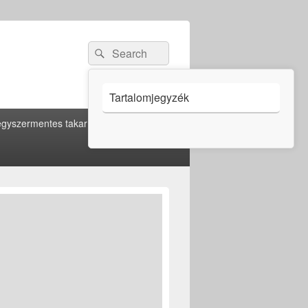
Search
Search
for:
Tartalomjegyzék
gyszermentes takarítás