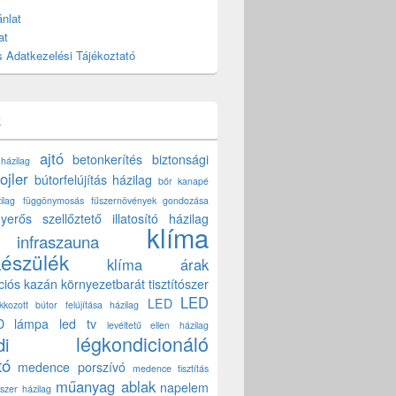
nlat
at
 Adatkezelési Tájékoztató
k
ajtó
betonkerítés
biztonsági
 házilag
ojler
bútorfelújítás házilag
bőr kanapé
ilag
függönymosás
fűszernövények gondozása
yerős szellőztető
illatosító házilag
klíma
infraszauna
készülék
klíma árak
ciós kazán
környezetbarát tisztítószer
LED
LED
akkozott bútor felújítása házilag
D lámpa
led tv
levéltetű ellen házilag
légkondicionáló
di
tó
medence porszívó
medence tisztítás
műanyag ablak
napelem
szer házilag