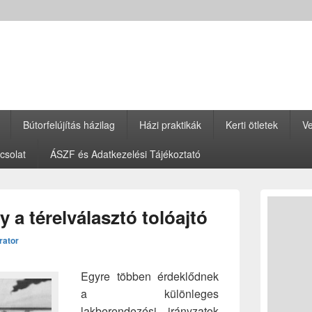
Bútorfelújítás házilag
Házi praktikák
Kerti ötletek
Ve
csolat
ÁSZF és Adatkezelési Tájékoztató
Primary
Sidebar
 a térelválasztó tolóajtó
Widget
Area
rator
Egyre többen érdeklődnek
a különleges
lakberendezési irányzatok