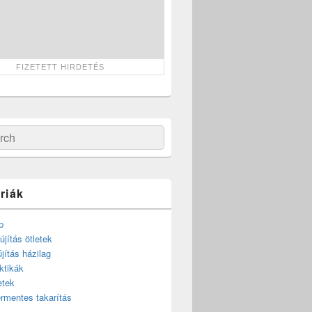
ch
riák
p
újítás ötletek
újítás házilag
ktikák
etek
rmentes takarítás