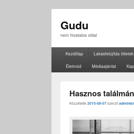
Gudu
nem hivatalos oldal
Elsődleges
Kezdőlap
Lakásfelújítás ötletek
menü
Életmód
Médiaajánlat
Kap
Hasznos találmány
Közzétette
2015-08-07
szerző
administ