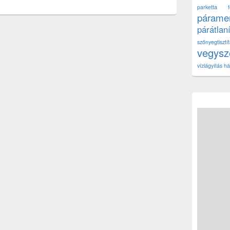
parketta fe
páramen
párátlan
szőnyegtisz
vegys
vízlágyítás há