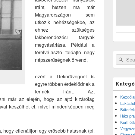
iránt, hiszen ma már
Magyarországon sem
ütközik nehézségekbe, az
ehhez szükséges
lakberendezési tárgyak
megvásárlása. Például a
térelválasztó tolóajtó nagy
Search
Sear
népszerűségnek örvend,
for:
ezért a Dekorüvegnél is
Kategó
egyre többen érdeklődnek a
termék iránt. Azt
Kezdőla
ni már az elején, hogy az ajtó kizárólag
Lakásfel
ával készülhet el, mivel mindenképpen meg
Bútorfel
Házi pra
Kerti ötl
Vegysze
 hogy ellenálljon egy erősebb hatásnak (pl.
Életmód