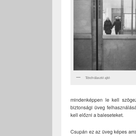
Térelválasztó ajtó
mindenképpen le kell szögez
biztonsági üveg felhasználás
kell előzni a baleseteket.
Csupán ez az üveg képes arra,