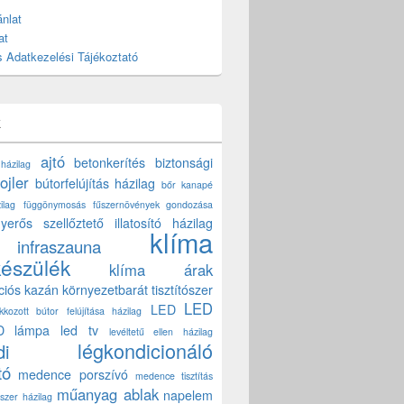
nlat
at
 Adatkezelési Tájékoztató
k
ajtó
betonkerítés
biztonsági
 házilag
ojler
bútorfelújítás házilag
bőr kanapé
ilag
függönymosás
fűszernövények gondozása
yerős szellőztető
illatosító házilag
klíma
infraszauna
készülék
klíma árak
ciós kazán
környezetbarát tisztítószer
LED
LED
akkozott bútor felújítása házilag
D lámpa
led tv
levéltetű ellen házilag
légkondicionáló
di
tó
medence porszívó
medence tisztítás
műanyag ablak
napelem
szer házilag