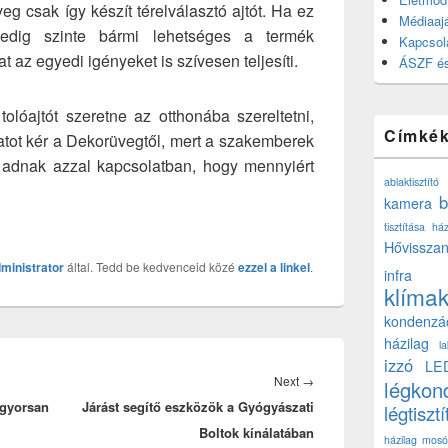
g csak így készít térelválasztó ajtót. Ha ez
Médiaajá
r pedig szinte bármi lehetséges a termék
Kapcsol
t az egyedi igényeket is szívesen teljesíti.
ÁSZF és
tolóajtót szeretne az otthonába szereltetni,
Címké
latot kér a Dekorüvegtől, mert a szakemberek
st adnak azzal kapcsolatban, hogy mennyiért
ablaktisztító
b
kamera
tisztítása ház
Hővisszan
ministrator
által. Tedd be kedvenceid közé
ezzel a linkel
.
infra
klíma
kondenzá
házilag
l
izzó
LE
Next
Next
→
légkon
 gyorsan
Járást segítő eszközök a Gyógyászati
post:
légtisztí
Boltok kínálatában
házilag
mosó