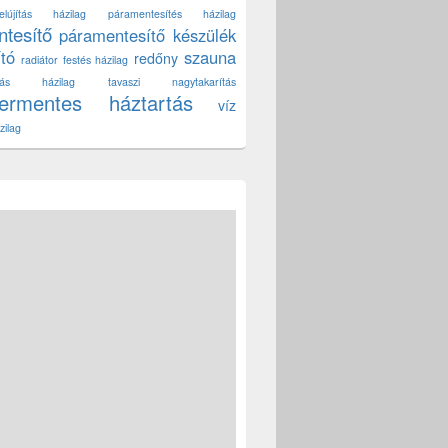
lújítás házilag
páramentesítés házilag
tesítő
páramentesítő készülék
ító
szauna
redőny
radiátor festés házilag
títás házilag
tavaszi nagytakarítás
zermentes háztartás
víz
zilag