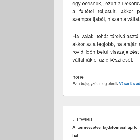
egy esésnek), ezért a Dekorüve
a feltétel teljesült, akko
szempontjából, hiszen a vállala
Ha valaki tehát térelválasztó 
akkor az a legjobb, ha áraján
rövid időn belül visszajelzé
vállalnák el az elkészítését.
none
Ez a bejegyzés megjelenik
Vásárlás
ad
Bejegyzés
navigáció
Previous
←
Previous
A természetes fájdalomcsillapító
post:
hat