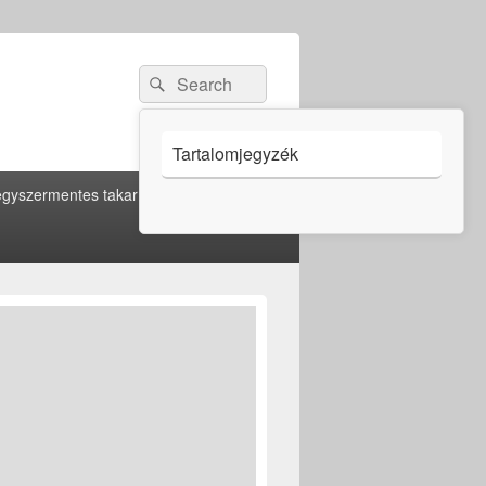
Search
Search
for:
Tartalomjegyzék
gyszermentes takarítás