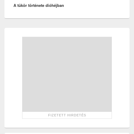
A tükör története dióhéjban
post:
Primary
Sidebar
Widget
Area