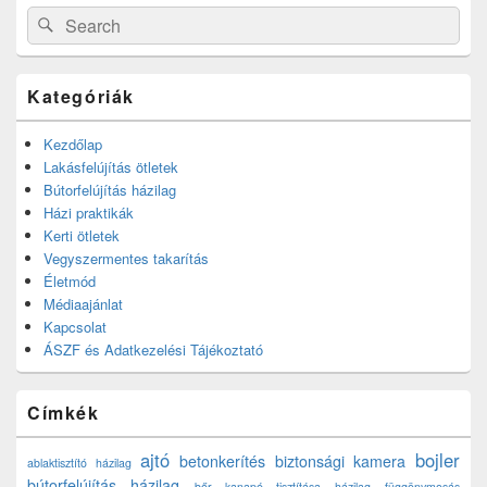
Search
Search
for:
Kategóriák
Kezdőlap
Lakásfelújítás ötletek
Bútorfelújítás házilag
Házi praktikák
Kerti ötletek
Vegyszermentes takarítás
Életmód
Médiaajánlat
Kapcsolat
ÁSZF és Adatkezelési Tájékoztató
Címkék
ajtó
bojler
betonkerítés
biztonsági kamera
ablaktisztító házilag
bútorfelújítás házilag
bőr kanapé tisztítása házilag
függönymosás