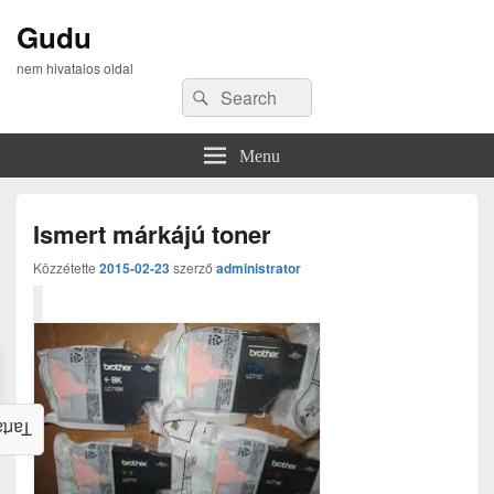
Gudu
nem hivatalos oldal
Search
Search
for:
Menu
Ismert márkájú toner
Közzétette
2015-02-23
szerző
administrator
alom