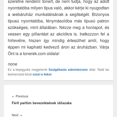
szeretne rendelni tonert, de nem tudja, hogy az adott
nyomtatóba milyen típus való, akkor kérje ki nyugodtan
a webáruház munkatársának a segítségét. Bizonyos
típusú nyomtatóba, fénymásolóba más típusú patron
szükséges, mint általában. Nézze meg a honlapot, és
vessen egy pillantást az akciókra is. Iratkozzon fel a
hírlevélre, hiszen így mindig értesülhet arról, hogy
éppen mi kapható kedvező áron az áruházban. Várja
Önt is a tonerek.com oldala!
none
Ez a bejegyzés megjelenik
Szolgáltatás
administrator
által. Tedd be
kedvenceid közé
ezzel a linkel
.
Bejegyzés
navigáció
Previous
←
Previous
Férfi parfüm bevezetésének időszaka
post:
Next
Next
→