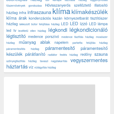
Hővisszanyerős szellőztető
illatosító
fűszernövények gondozása
klíma
klímakészülék
infraszauna
házilag
infra
klíma árak
kondenzációs kazán
környezetbarát tisztítószer
LED izzó
házilag
LED
LED lámpa
lakkozott bútor felújítása házilag
légkondicionáló
légkondi
led tv
levéltetű ellen házilag
légtisztító
medence porszívó
medence tisztítás házilag
mosószer
műanyag ablak
napelem
házilag
parketta felújítás házilag
páramentesítő
páramentesítő
páramentesítés házilag
készülék
párátlanító
szauna
redőny
radiátor festés házilag
vegyszermentes
szőnyegtisztítás házilag
tavaszi nagytakarítás
háztartás
víz
vízlágyítás házilag