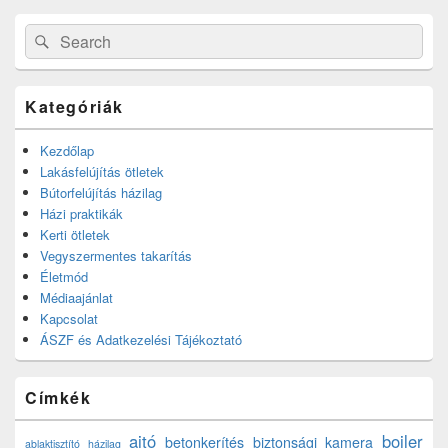
Search
Search
for:
Kategóriák
Kezdőlap
Lakásfelújítás ötletek
Bútorfelújítás házilag
Házi praktikák
Kerti ötletek
Vegyszermentes takarítás
Életmód
Médiaajánlat
Kapcsolat
ÁSZF és Adatkezelési Tájékoztató
Címkék
ajtó
bojler
betonkerítés
biztonsági kamera
ablaktisztító házilag