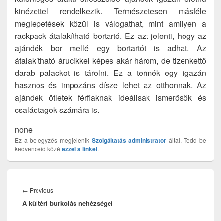
kinézettel rendelkezik. Természetesen másféle
meglepetések közül is válogathat, mint amilyen a
rackpack átalakítható bortartó. Ez azt jelenti, hogy az
ajándék bor mellé egy bortartót is adhat. Az
átalakítható árucikkel képes akár három, de tizenkettő
darab palackot is tárolni. Ez a termék egy igazán
hasznos és impozáns dísze lehet az otthonnak. Az
ajándék ötletek férfiaknak ideálisak ismerősök és
családtagok számára is.
none
Ez a bejegyzés megjelenik
Szolgáltatás
administrator
által. Tedd be
kedvenceid közé
ezzel a linkel
.
Bejegyzés
navigáció
Previous
←
Previous
A kültéri burkolás nehézségei
post: