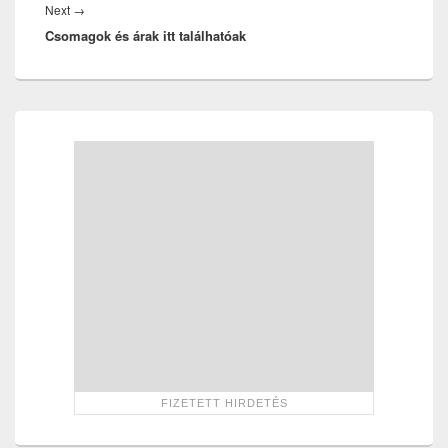
Next
Next
→
Csomagok és árak itt találhatóak
post:
Primary
Sidebar
Widget
Area