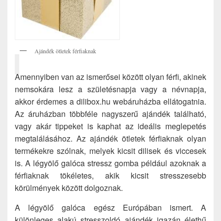
Ajándék ötletek férfiaknak
Amennyiben van az ismerősei között olyan férfi, akinek
nemsokára lesz a születésnapja vagy a névnapja,
akkor érdemes a dilibox.hu webáruházba ellátogatnia.
Az áruházban többféle nagyszerű ajándék található,
vagy akár tippeket is kaphat az ideális meglepetés
megtalálásához. Az ajándék ötletek férfiaknak olyan
termékekre szólnak, melyek kicsit dilisek és viccesek
is. A légyölő galóca stressz gomba például azoknak a
férfiaknak tökéletes, akik kicsit stresszesebb
körülmények között dolgoznak.
A légyölő galóca egész Európában ismert. A
különleges alakú stresszoldó ajándék igazán élethű