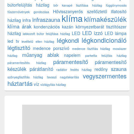
bútorfelújítás házilag
bőr kanapé tisztítása házilag
függönymosás
Hővisszanyerős szellőztető
illatosító
fűszernövények gondozása
klíma
klímakészülék
infraszauna
házilag
infra
klíma árak
kondenzációs kazán
környezetbarát tisztítószer
LED izzó
házilag
LED
LED lámpa
lakkozott bútor felújítása házilag
légkondicionáló
légkondi
led tv
levéltetű ellen házilag
légtisztító
medence porszívó
medence tisztítás házilag
mosószer
műanyag ablak
napelem
házilag
parketta felújítás házilag
páramentesítő
páramentesítő
páramentesítés házilag
készülék
párátlanító
szauna
redőny
radiátor festés házilag
vegyszermentes
szőnyegtisztítás házilag
tavaszi nagytakarítás
háztartás
víz
vízlágyítás házilag