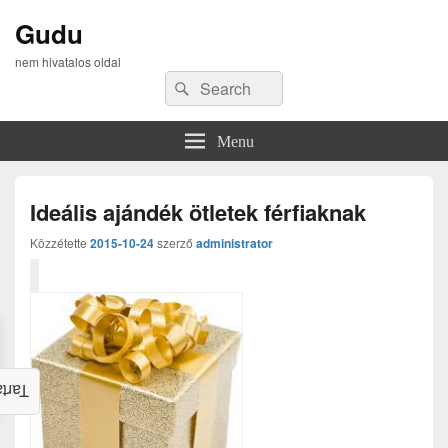
Gudu
nem hivatalos oldal
Search
Search
for:
Menu
Ideális ajándék ötletek férfiaknak
Közzétette
2015-10-24
szerző
administrator
alom