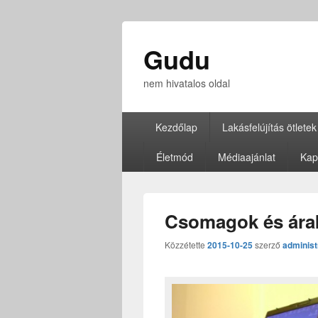
Gudu
nem hivatalos oldal
Elsődleges
Kezdőlap
Lakásfelújítás ötletek
menü
Életmód
Médiaajánlat
Kap
Csomagok és árak 
Közzétette
2015-10-25
szerző
administ