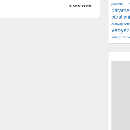
parketta fe
elkerülésére
páramen
párátlan
szőnyegtisz
vegys
vízlágyítás há