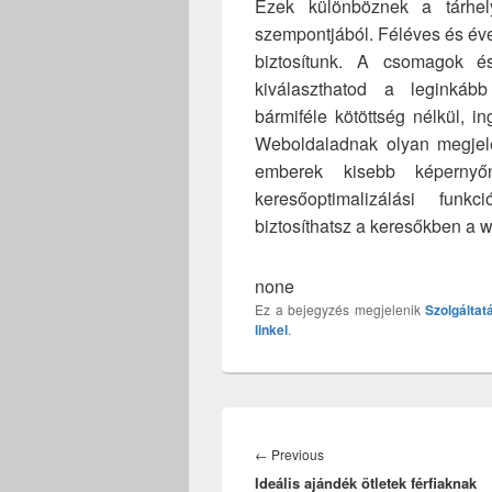
Ezek különböznek a tárhel
szempontjából. Féléves és év
biztosítunk. A csomagok és
kiválaszthatod a leginkáb
bármiféle kötöttség nélkül, i
Weboldaladnak olyan megjel
emberek kisebb képerny
keresőoptimalizálási funk
biztosíthatsz a keresőkben a 
none
Ez a bejegyzés megjelenik
Szolgáltat
linkel
.
Bejegyzés
navigáció
Previous
←
Previous
Ideális ajándék ötletek férfiaknak
post: