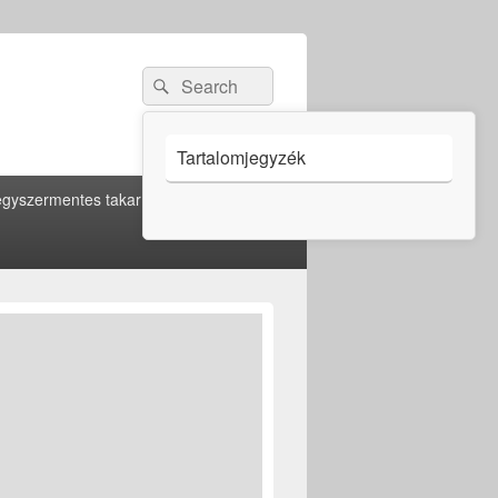
Search
Search
for:
Tartalomjegyzék
gyszermentes takarítás