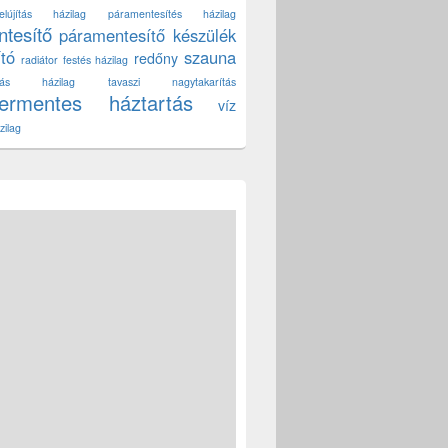
lújítás házilag
páramentesítés házilag
tesítő
páramentesítő készülék
ító
szauna
redőny
radiátor festés házilag
títás házilag
tavaszi nagytakarítás
zermentes háztartás
víz
zilag