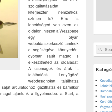
szolgáltatásaidat
kiterjeszteni nemzetközi
szinten is? Erre is
lehetőséged van ezen az
oldalon, hiszen a Wezzpage
egy olyan
weboldalszerkesztő, aminek
Search
Sear
a segítségével könnyedén,
for:
gyorsan saját magad is
elkészítheted az oldaladat.
A csomagok és árak itt
Kategó
találhatóak. Lenyűgöző
webdesignokat találhatsz
Kezdőla
Lakásfel
 saját arculatodhoz igazíthatsz és bármikor
Bútorfel
omagot ajánlunk a figyelmedbe: a Start, a
Házi pra
Kerti ötl
Vegysze
Életmód