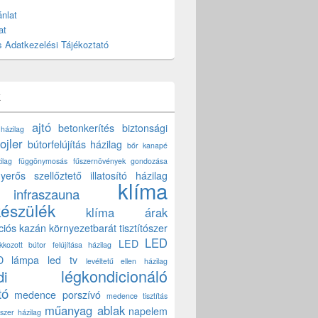
nlat
at
 Adatkezelési Tájékoztató
k
ajtó
betonkerítés
biztonsági
 házilag
ojler
bútorfelújítás házilag
bőr kanapé
ilag
függönymosás
fűszernövények gondozása
yerős szellőztető
illatosító házilag
klíma
infraszauna
készülék
klíma árak
ciós kazán
környezetbarát tisztítószer
LED
LED
akkozott bútor felújítása házilag
D lámpa
led tv
levéltetű ellen házilag
légkondicionáló
di
tó
medence porszívó
medence tisztítás
műanyag ablak
napelem
szer házilag