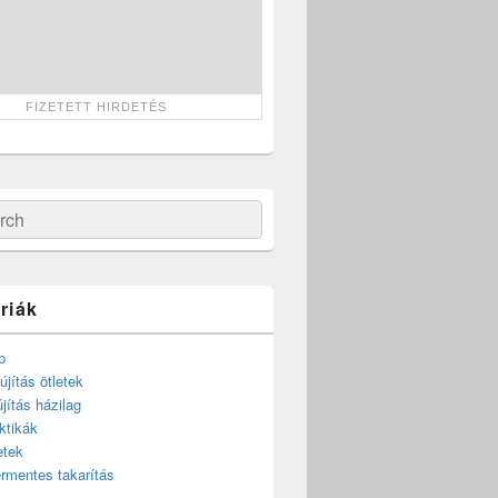
ch
riák
p
újítás ötletek
újítás házilag
ktikák
etek
rmentes takarítás