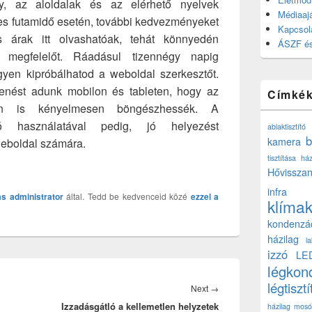
y, az aloldalak és az elérhető nyelvek
Médiaajá
es futamidő esetén, további kedvezményeket
Kapcsol
 árak itt olvashatóak, tehát könnyedén
ÁSZF és
b megfelelőt. Ráadásul tizennégy napig
ngyen kipróbálhatod a weboldal szerkesztőt.
enést adunk mobilon és tableten, hogy az
Címké
őn is kényelmesen böngészhessék. A
ció használatával pedig, jó helyezést
ablaktisztító
b
kamera
weboldal számára.
tisztítása ház
Hővisszan
infra
ás
administrator
által. Tedd be kedvenceid közé
ezzel a
klíma
kondenzá
házilag
l
izzó
LE
légkon
légtisztí
Next
Next
→
Izzadásgátló a kellemetlen helyzetek
post:
házilag
mosó