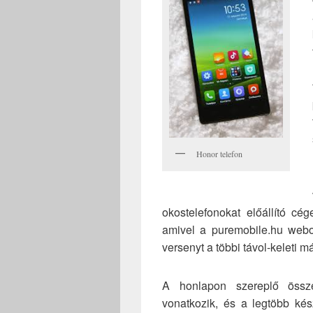
Honor telefon
okostelefonokat előállító c
amivel a puremobile.hu webol
versenyt a többi távol-keleti 
A honlapon szereplő össz
vonatkozik, és a legtöbb kés