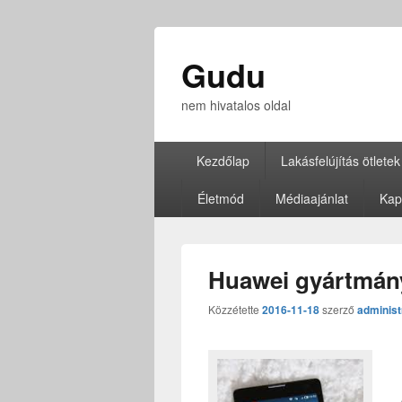
Gudu
nem hivatalos oldal
Elsődleges
Kezdőlap
Lakásfelújítás ötletek
menü
Életmód
Médiaajánlat
Kap
Huawei gyártmán
Közzétette
2016-11-18
szerző
administ