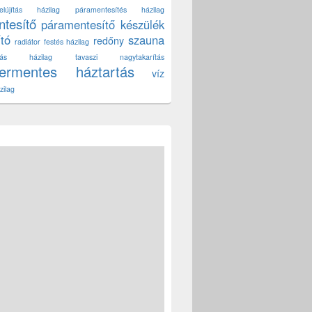
lújítás házilag
páramentesítés házilag
tesítő
páramentesítő készülék
ító
szauna
redőny
radiátor festés házilag
títás házilag
tavaszi nagytakarítás
zermentes háztartás
víz
zilag