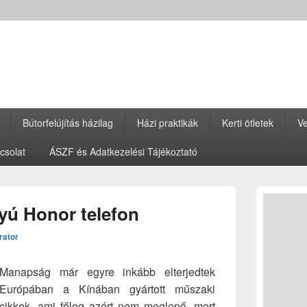
Bútorfelújítás házilag
Házi praktikák
Kerti ötletek
Ve
csolat
ÁSZF és Adatkezelési Tájékoztató
Primary
Sidebar
yú Honor telefon
Widget
Area
rator
Manapság már egyre inkább elterjedtek
Európában a Kínában gyártott műszaki
cikkek, ami főleg azért nem meglepő, mert