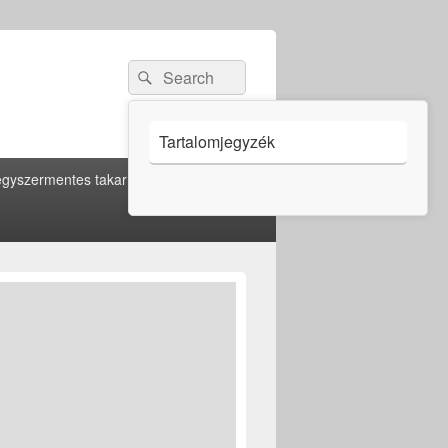
Search
Search
for:
Tartalomjegyzék
gyszermentes takarítás