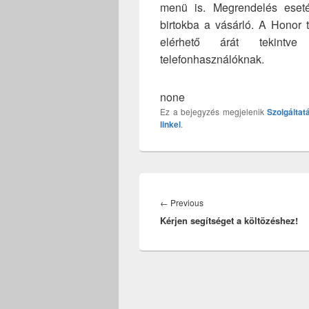
menü is. Megrendelés eseté
birtokba a vásárló. A Honor 
elérhető árát tekintve
telefonhasználóknak.
none
Ez a bejegyzés megjelenik
Szolgáltat
linkel
.
Bejegyzés
navigáció
Previous
←
Previous
Kérjen segítséget a költözéshez!
post: