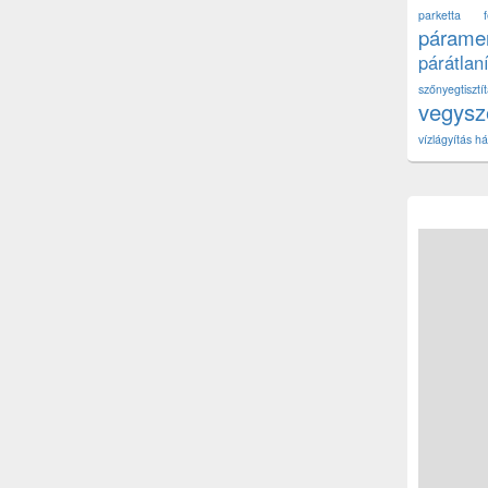
parketta fe
páramen
párátlan
szőnyegtisz
vegys
vízlágyítás há