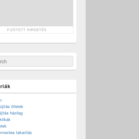
ch
riák
p
újítás ötletek
újítás házilag
ktikák
etek
rmentes takarítás