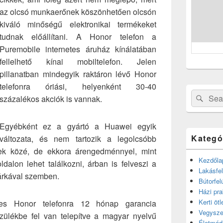
az olcsó munkaerőnek köszönhetően olcsón
kiváló minőségű elektronikai termékeket
tudnak előállítani. A Honor telefon a
Puremobile internetes áruház kínálatában
fellelhető kínai mobiltelefon. Jelen
pillanatban mindegyik raktáron lévő Honor
telefonra óriási, helyenként 30-40
Search
Sear
százalékos akciók is vannak.
for:
Egyébként ez a gyártó a Huawei egyik
Kategó
változata, és nem tartozik a legolcsóbb
égek közé, de ekkora árengedménnyel, mint
Kezdőla
dalon lehet találkozni, árban is felveszi a
Lakásfel
márkával szemben.
Bútorfel
Házi pra
Kerti ötl
es Honor telefonra 12 hónap garancia
Vegysze
zülékbe fel van telepítve a magyar nyelvű
Életmód