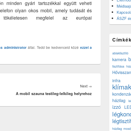
n minden gyári tartozékkal együtt veheti
Médiaajá
telefon olyan okos mobil, amely tudását és
Kapcsol
 tökéletesen megfelel az európai
ÁSZF és
Címké
ás
administrator
által. Tedd be kedvenceid közé
ezzel a
ablaktisztító
b
kamera
tisztítása ház
Hővisszan
infra
klíma
Next
Next
→
A mobil szauna testileg-lelkileg helyrehoz
post:
kondenzá
házilag
l
izzó
LE
légkon
légtisztí
házilag
mosó