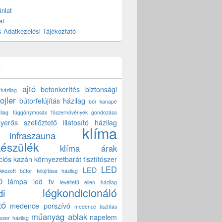
nlat
at
 Adatkezelési Tájékoztató
k
ajtó
betonkerítés
biztonsági
 házilag
ojler
bútorfelújítás házilag
bőr kanapé
ilag
függönymosás
fűszernövények gondozása
yerős szellőztető
illatosító házilag
klíma
infraszauna
készülék
klíma árak
ciós kazán
környezetbarát tisztítószer
LED
LED
akkozott bútor felújítása házilag
D lámpa
led tv
levéltetű ellen házilag
légkondicionáló
di
tó
medence porszívó
medence tisztítás
műanyag ablak
napelem
szer házilag