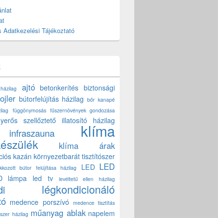
nlat
at
 Adatkezelési Tájékoztató
k
ajtó
betonkerítés
biztonsági
 házilag
ojler
bútorfelújítás házilag
bőr kanapé
ilag
függönymosás
fűszernövények gondozása
yerős szellőztető
illatosító házilag
klíma
infraszauna
készülék
klíma árak
ciós kazán
környezetbarát tisztítószer
LED
LED
akkozott bútor felújítása házilag
D lámpa
led tv
levéltetű ellen házilag
légkondicionáló
di
tó
medence porszívó
medence tisztítás
műanyag ablak
napelem
szer házilag