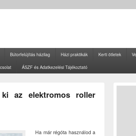
Bútorfelújítás házilag
Házi praktikák
Kerti ötletek
Ve
csolat
ÁSZF és Adatkezelési Tájékoztató
Primary
Sidebar
ki az elektromos roller
Widget
Area
Ha már régóta használod a