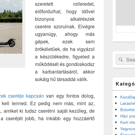
szeretett rolleredet,
előfordulhat, hogy idővel
bizonyos alkatrészek
cserére szorulnak. Elvégre
ugyanúgy, ahogy más
gépek, ezek sem
örökéletűek, de ha vigyázol
a készülékedre, figyeled a
Search
Sear
működését és gondoskodsz
for:
a karbantartásáról, akkor
sokáig hű társaddá válik.
Kategó
szek cseréje kapcsán
van egy fontos dolog,
Kezdőla
 kell lenned. Ez pedig nem más, mint az,
Lakásfel
Bútorfel
 amiket ki tudsz cserélni saját kezűleg, de
Házi pra
a cseréjét jobb, ha inkább egy hozzáértő
Kerti ötl
Vegysze
Életmód