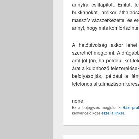
annyira csillapított. Emiatt
bukkanókat, amikor áthalad
masszív vázszerkezettel és e
annyi, hogy más komfortszintet
A hatótávolság akkor lehet
szeretnél megtenni. A drágább
ami jól jön, ha például két t
árat a különböző felszerelések
befolyásolják, például a fén
telefonos alkalmazáson keresz
none
Ez a bejegyzés megjelenik
Házi pra
kedvenceid közé
ezzel a linkel
.