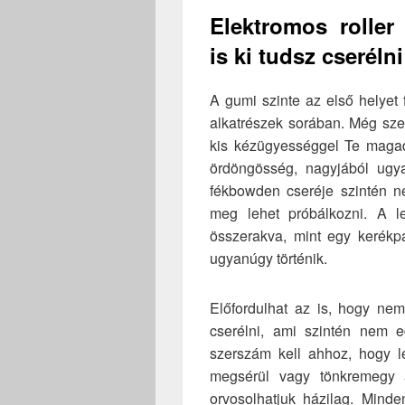
Elektromos roller
is ki tudsz cserélni
A gumi szinte az első helyet 
alkatrészek sorában. Még sze
kis kézügyességgel Te magad
ördöngösség, nagyjából ugyan
fékbowden cseréje szintén ne
meg lehet próbálkozni. A l
összerakva, mint egy kerékpá
ugyanúgy történik.
Előfordulhat az is, hogy ne
cserélni, ami szintén nem e
szerszám kell ahhoz, hogy le
megsérül vagy tönkremegy a 
orvosolhatjuk házilag. Mind