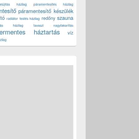
lújítás házilag
páramentesítés házilag
tesítő
páramentesítő készülék
ító
szauna
redőny
radiátor festés házilag
títás házilag
tavaszi nagytakarítás
zermentes háztartás
víz
zilag