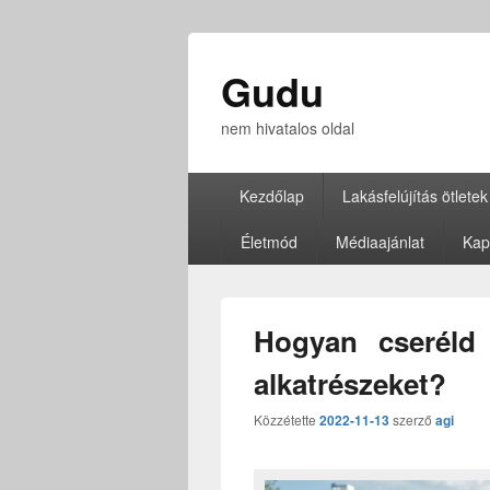
Gudu
nem hivatalos oldal
Elsődleges
Kezdőlap
Lakásfelújítás ötletek
menü
Életmód
Médiaajánlat
Kap
Hogyan cseréld 
alkatrészeket?
Közzétette
2022-11-13
szerző
agi