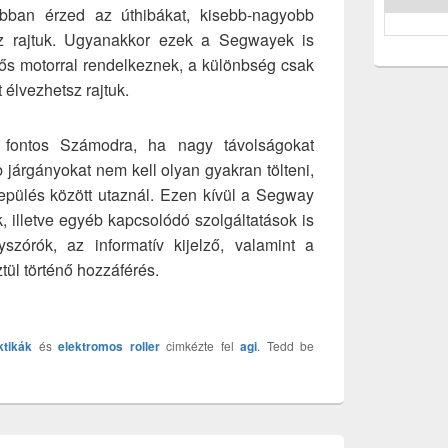
 jobban érzed az úthibákat, kisebb-nagyobb
sz rajtuk. Ugyanakkor ezek a Segwayek is
rős motorral rendelkeznek, a különbség csak
 élvezhetsz rajtuk.
 fontos Számodra, ha nagy távolságokat
 járgányokat nem kell olyan gyakran tölteni,
elepülés között utaznál. Ezen kívül a Segway
, illetve egyéb kapcsolódó szolgáltatások is
yszórók, az informatív kijelző, valamint a
tül történő hozzáférés.
ktikák
és
elektromos roller
cimkézte fel
agi
. Tedd be