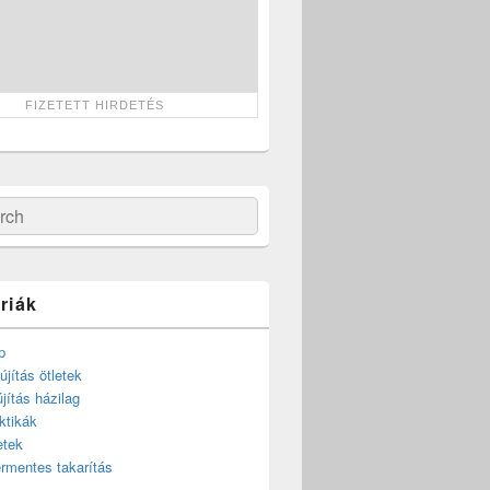
ch
riák
p
újítás ötletek
újítás házilag
ktikák
etek
rmentes takarítás