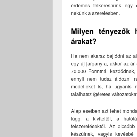
érdemes felkeresnünk egy el
nekünk a szerelésben.
Milyen tényezők
árakat?
Ha nem akarsz bajlódni az al
egy új járgányra, akkor az á
70.000 Forintnál kezdődnek, 
ennyit nem tudsz áldozni 
modelleket is, ha ugyanis 
találhatsz ígéretes változatoka
Alap esetben azt lehet monda
függ: a kiviteltől, a ható
felszerelésektől. Az olcsóbb
készülnek, vagyis kevésbé 