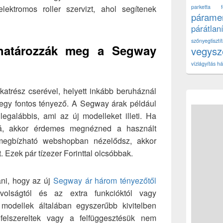
ektromos roller szervizt, ahol segítenek
parketta fe
páramen
párátlan
szőnyegtisz
 határozzák meg a Segway
vegys
vízlágyítás há
katrész cserével, helyett inkább beruháznál
r egy fontos tényező. A Segway árak például
legalábbis, ami az új modelleket illeti. Ha
rá, akkor érdemes megnézned a használt
megbízható webshopban nézelődsz, akkor
t. Ezek pár tízezer Forinttal olcsóbbak.
ni, hogy az új
Segway ár három tényezőtől
távolságtól és az extra funkcióktól vagy
 modellek általában egyszerűbb kivitelben
felszereltek vagy a felfüggesztésük nem