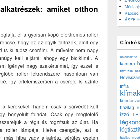
 alkatrészek: amiket otthon
Médiaajá
Kapcsol
ÁSZF és
foglalja el a gyorsan kopó elektromos roller
rencse, hogy ez az egyik tartozék, amit egy
Címké
 is ki tudsz cserélni. A művelet nem nagy
úgy kell eljárni, ahogy egy biciklinél. A
ablaktisztító
b
kamera
m igényel nagy szakértelmet, így ezzel is
tisztítása ház
egtöbb roller fékrendszere hasonlóan van
Hővisszan
ré, így értelemszerűen a cseréje is szinte
infra
klíma
kondenzá
m a kerekeket, hanem csak a sárvédőt kell
házilag
l
izzó
gy bonyolult feladat. Csak egy megfelelő
LE
légkon
szereljük a régit és rögzítsük az újat. Ha
légtisztí
roller lámpája, illetve csengője, azt is
en más hiba vagy alkatrész sérülés esetén
házilag
mosó