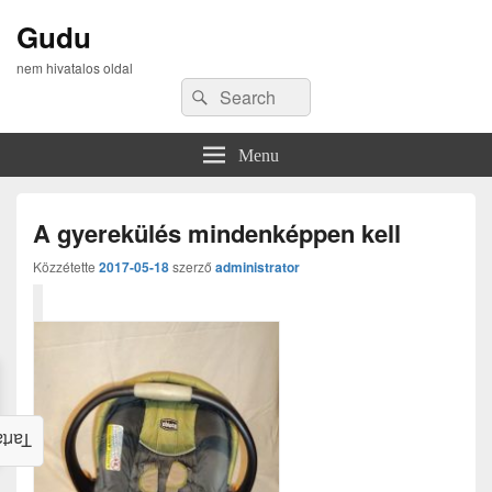
Gudu
nem hivatalos oldal
Search
Search
for:
Menu
A gyerekülés mindenképpen kell
Közzétette
2017-05-18
szerző
administrator
alom