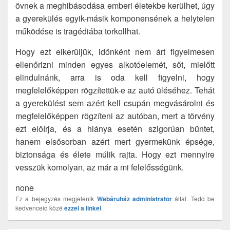
övnek a meghibásodása emberi életekbe kerülhet, úgy
a gyerekülés egyik-másik komponensének a helytelen
működése is tragédiába torkollhat.
Hogy ezt elkerüljük, időnként nem árt figyelmesen
ellenőrizni minden egyes alkotóelemét, sőt, mielőtt
elindulnánk, arra is oda kell figyelni, hogy
megfelelőképpen rögzítettük-e az autó üléséhez. Tehát
a gyerekülést sem azért kell csupán megvásárolni és
megfelelőképpen rögzíteni az autóban, mert a törvény
ezt előírja, és a hiánya esetén szigorúan büntet,
hanem elsősorban azért mert gyermekünk épsége,
biztonsága és élete múlik rajta. Hogy ezt mennyire
vesszük komolyan, az már a mi felelősségünk.
none
Ez a bejegyzés megjelenik
Webáruház
administrator
által. Tedd be
kedvenceid közé
ezzel a linkel
.