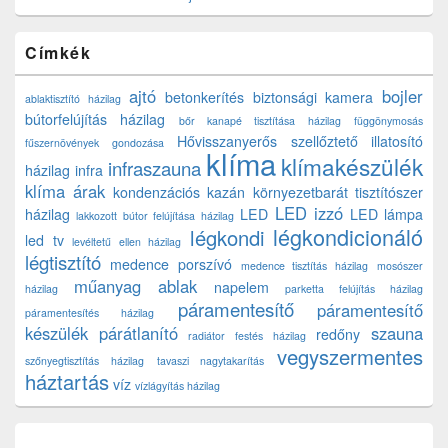
Címkék
ajtó
bojler
betonkerítés
biztonsági kamera
ablaktisztító házilag
bútorfelújítás házilag
bőr kanapé tisztítása házilag
függönymosás
Hővisszanyerős szellőztető
illatosító
fűszernövények gondozása
klíma
klímakészülék
infraszauna
házilag
infra
klíma árak
kondenzációs kazán
környezetbarát tisztítószer
LED izzó
házilag
LED
LED lámpa
lakkozott bútor felújítása házilag
légkondicionáló
légkondi
led tv
levéltetű ellen házilag
légtisztító
medence porszívó
medence tisztítás házilag
mosószer
műanyag ablak
napelem
házilag
parketta felújítás házilag
páramentesítő
páramentesítő
páramentesítés házilag
készülék
párátlanító
szauna
redőny
radiátor festés házilag
vegyszermentes
szőnyegtisztítás házilag
tavaszi nagytakarítás
háztartás
víz
vízlágyítás házilag