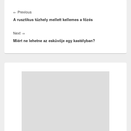
Bejegyzés
navigáció
Previous
←
Previous
A rusztikus tűzhely mellett kellemes a főzés
post:
Next
Next
→
Miért ne lehetne az esküvője egy kastélyban?
post:
Primary
Sidebar
Widget
Area