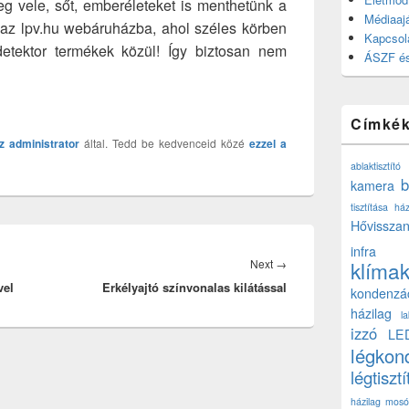
g vele, sőt, emberéleteket is menthetünk a
Médiaajá
 az lpv.hu webáruházba, ahol széles körben
Kapcsol
etektor termékek közül! Így biztosan nem
ÁSZF és
Címké
z
administrator
által. Tedd be kedvenceid közé
ezzel a
ablaktisztító
b
kamera
tisztítása ház
Hővisszan
infra
Next
Next
→
klíma
vel
Erkélyajtó színvonalas kilátással
post:
kondenzá
házilag
l
izzó
LE
légkon
légtisztí
házilag
mosó