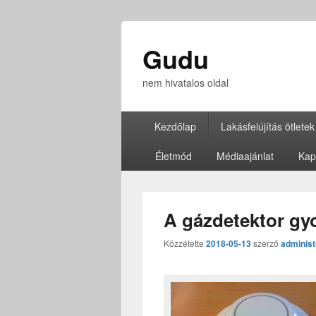
Gudu
nem hivatalos oldal
Elsődleges
Kezdőlap
Lakásfelújítás ötletek
menü
Életmód
Médiaajánlat
Kap
A gázdetektor gy
Közzétette
2018-05-13
szerző
administ