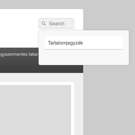
Search
Search
for:
Tartalomjegyzék
gyszermentes takarítás