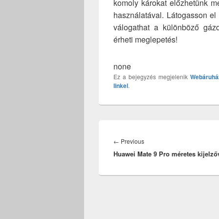
komoly károkat előzhetünk me
használatával. Látogasson el
válogathat a különböző gázd
érheti meglepetés!
none
Ez a bejegyzés megjelenik
Webáruhá
linkel
.
Bejegyzés
navigáció
Previous
←
Previous
Huawei Mate 9 Pro méretes kijelző
post: