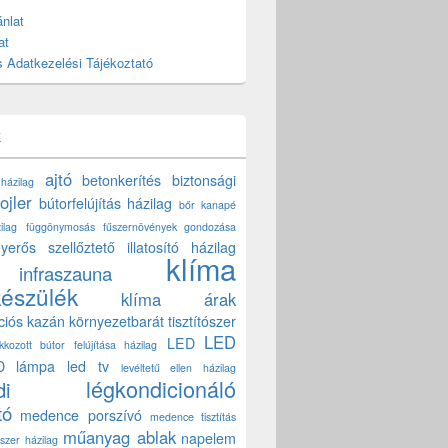
nlat
at
 Adatkezelési Tájékoztató
k
ajtó
betonkerítés
biztonsági
 házilag
ojler
bútorfelújítás házilag
bőr kanapé
ilag
függönymosás
fűszernövények gondozása
yerős szellőztető
illatosító házilag
klíma
infraszauna
készülék
klíma árak
ciós kazán
környezetbarát tisztítószer
LED
LED
akkozott bútor felújítása házilag
D lámpa
led tv
levéltetű ellen házilag
légkondicionáló
di
tó
medence porszívó
medence tisztítás
műanyag ablak
napelem
szer házilag