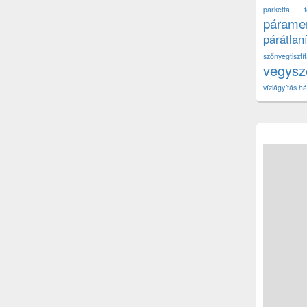
parketta fe
páramen
párátlan
szőnyegtisz
vegys
vízlágyítás há