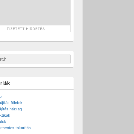
ch
riák
p
újítás ötletek
újítás házilag
ktikák
etek
rmentes takarítás