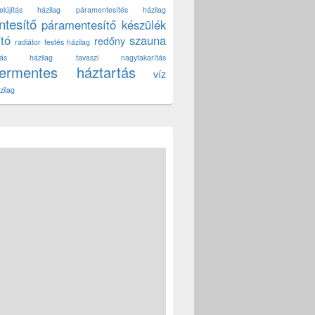
lújítás házilag
páramentesítés házilag
tesítő
páramentesítő készülék
ító
szauna
redőny
radiátor festés házilag
títás házilag
tavaszi nagytakarítás
zermentes háztartás
víz
zilag