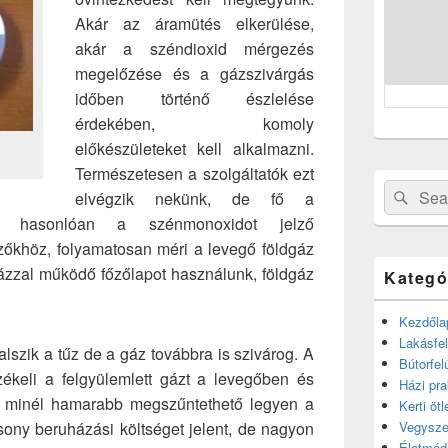
Akár az áramütés elkerülése,
akár a széndioxid mérgezés
megelőzése és a gázszivárgás
időben történő észlelése
érdekében, komoly
előkészületeket kell alkalmazni.
Természetesen a szolgáltatók ezt
Search
Sear
elvégzik nekünk, de fő a
for:
or hasonlóan a szénmonoxidot jelző
zőkhöz, folyamatosan méri a levegő földgáz
gázzal működő főzőlapot használunk, földgáz
Kategó
Kezdőla
Lakásfel
lszik a tűz de a gáz továbbra is szivárog. A
Bútorfel
zékeli a felgyülemlett gázt a levegőben és
Házi pra
ogy minél hamarabb megszűntethető legyen a
Kerti ötl
sony beruházási költséget jelent, de nagyon
Vegysze
Életmód