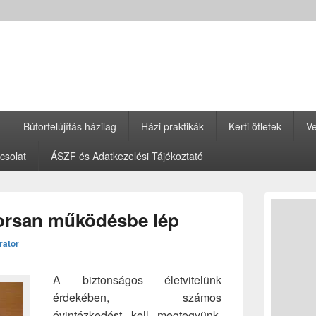
Bútorfelújítás házilag
Házi praktikák
Kerti ötletek
Ve
csolat
ÁSZF és Adatkezelési Tájékoztató
Primary
Sidebar
orsan működésbe lép
Widget
Area
rator
A biztonságos életvitelünk
érdekében, számos
óvintézkedést kell megtegyünk.