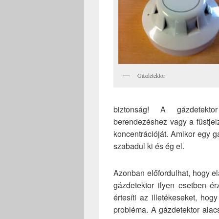
Gázdetektor
biztonság! A gázdetekt
berendezéshez vagy a füstjel
koncentrációját. Amikor egy 
szabadul ki és ég el.
Azonban előfordulhat, hogy ela
gázdetektor ilyen esetben ér
értesíti az illetékeseket, h
probléma. A gázdetektor alac