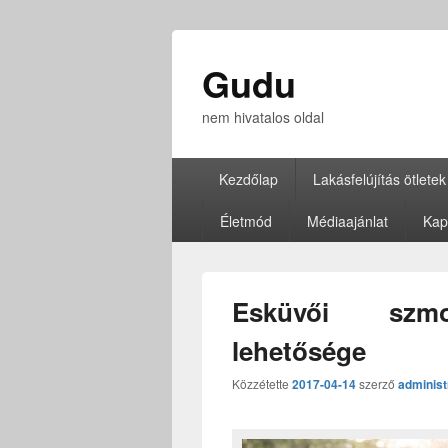
Gudu
nem hivatalos oldal
Elsődleges
Kezdőlap
Lakásfelújítás ötletek
menü
Életmód
Médiaajánlat
Kap
Esküvői szmo
lehetősége
Közzétette
2017-04-14
szerző
administ