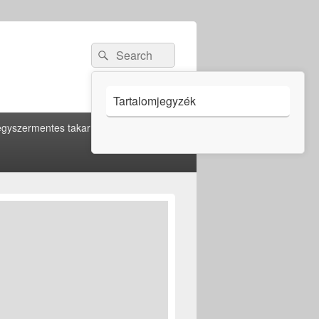
Search
Search
for:
Tartalomjegyzék
gyszermentes takarítás