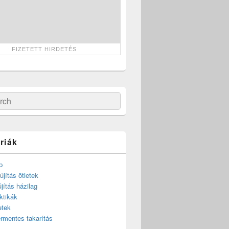
ch
riák
p
újítás ötletek
újítás házilag
ktikák
etek
rmentes takarítás