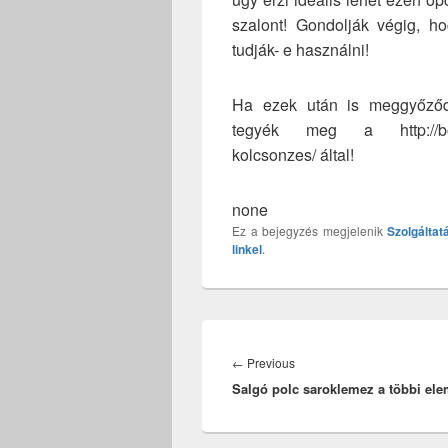
szalont! Gondolják végig, ho
tudják- e használni!
Ha ezek után is meggyőződé
tegyék meg a http://bonjo
kolcsonzes/ által!
none
Ez a bejegyzés megjelenik
Szolgáltat
linkel
.
Bejegyzés
navigáció
Previous
←
Previous
Salgó polc saroklemez a többi el
post: