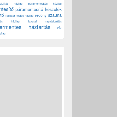
lújítás házilag
páramentesítés házilag
tesítő
páramentesítő készülék
ító
szauna
redőny
radiátor festés házilag
títás házilag
tavaszi nagytakarítás
zermentes háztartás
víz
zilag