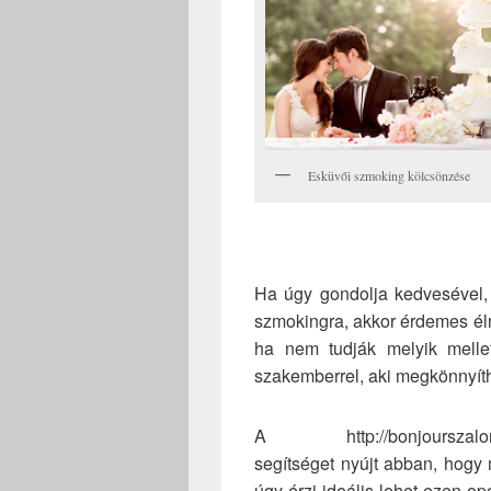
Esküvői szmoking kölcsönzése
Ha úgy gondolja kedvesével,
szmokingra, akkor érdemes éln
ha nem tudják melyik melle
szakemberrel, aki megkönnyíth
A http://bonjourszalon.hu
segítséget nyújt abban, hogy
úgy érzi ideális lehet ezen o