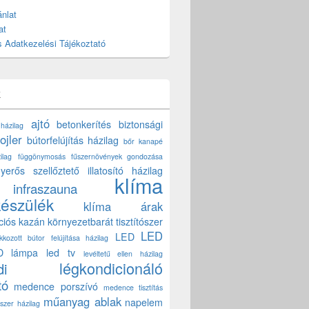
nlat
at
 Adatkezelési Tájékoztató
k
ajtó
betonkerítés
biztonsági
 házilag
ojler
bútorfelújítás házilag
bőr kanapé
ilag
függönymosás
fűszernövények gondozása
yerős szellőztető
illatosító házilag
klíma
infraszauna
készülék
klíma árak
ciós kazán
környezetbarát tisztítószer
LED
LED
akkozott bútor felújítása házilag
D lámpa
led tv
levéltetű ellen házilag
légkondicionáló
di
tó
medence porszívó
medence tisztítás
műanyag ablak
napelem
szer házilag