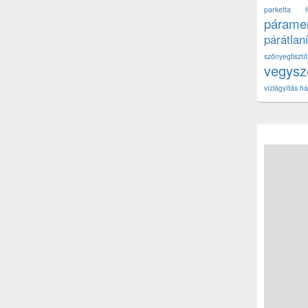
parketta fe
páramen
párátlan
szőnyegtisz
vegys
vízlágyítás há