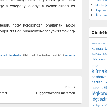
Médiaajá
gy a vőlegényi öltönyt a továbbiakban fel
Kapcsol
ÁSZF és
sük, hogy kölcsönözni óhajtanak, akkor
urszalon.hu/eskuvoi-oltonyok/szmoking-
Címké
ablaktisztító
b
kamera
tisztítása ház
ás
administrator
által. Tedd be kedvenceid közé
ezzel a
Hővisszan
infra
klíma
kondenzá
házilag
l
Next
izzó
Next
→
LE
légkon
emmel
Függönyök több méretben
post:
légtisztí
házilag
mosó