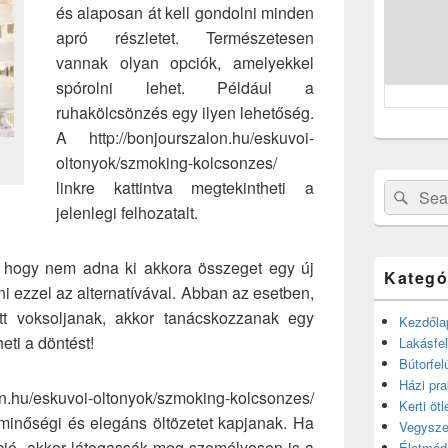
és alaposan át kell gondolni minden
apró részletet. Természetesen
vannak olyan opciók, amelyekkel
spórolni lehet. Például a
ruhakölcsönzés egy ilyen lehetőség.
A http://bonjourszalon.hu/eskuvoi-
oltonyok/szmoking-kolcsonzes/
linkre kattintva megtekintheti a
Search
Sear
jelenlegi felhozatalt.
for:
 hogy nem adna ki akkora összeget egy új
Kategó
i ezzel az alternatívával. Abban az esetben,
tt voksoljanak, akkor tanácskozzanak egy
Kezdőla
eti a döntést!
Lakásfel
Bútorfel
Házi pra
/eskuvoi-oltonyok/szmoking-kolcsonzes/
Kerti ötl
 minőségi és elegáns öltözetet kapjanak. Ha
Vegysze
pció, akkor látogassák meg személyesen is a
Életmód