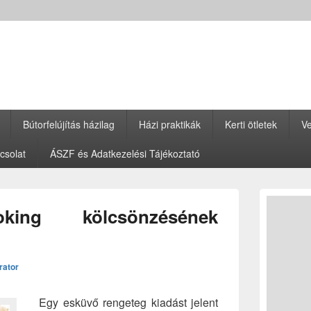
Bútorfelújítás házilag
Házi praktikák
Kerti ötletek
Ve
csolat
ÁSZF és Adatkezelési Tájékoztató
Primary
Sidebar
king kölcsönzésének
Widget
Area
rator
Egy esküvő rengeteg kiadást jelent