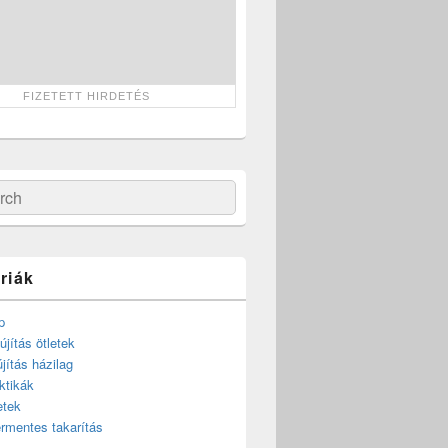
ch
riák
p
újítás ötletek
újítás házilag
ktikák
etek
rmentes takarítás