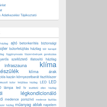
nlat
at
 Adatkezelési Tájékoztató
k
ajtó
betonkerítés
biztonsági
 házilag
ojler
bútorfelújítás házilag
bőr kanapé
ilag
függönymosás
fűszernövények gondozása
yerős szellőztető
illatosító házilag
klíma
infraszauna
készülék
klíma árak
ciós kazán
környezetbarát tisztítószer
LED
LED
akkozott bútor felújítása házilag
D lámpa
led tv
levéltetű ellen házilag
légkondicionáló
di
tó
medence porszívó
medence tisztítás
műanyag ablak
napelem
szer házilag