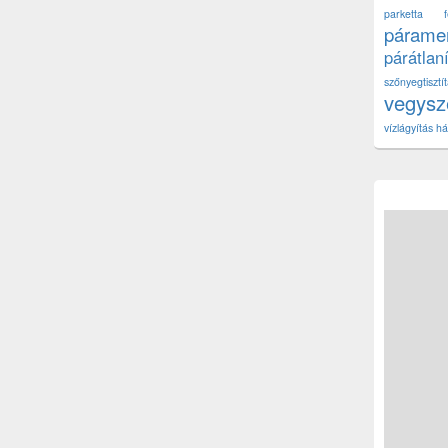
parketta fe
páramen
párátlan
szőnyegtisz
vegys
vízlágyítás há