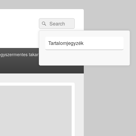
Search
Search
for:
Tartalomjegyzék
gyszermentes takarítás