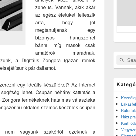
zene is. Vannak, akik akár
az egész életüket felteszik
arra, hogy jól
megtanuljanak egy
bizonyos hangszerrel
bánni, míg mások csak
amatőrök maradnak.
Search
Sear
tozunk, a Digitális Zongora igazán remek
for:
 elsajátítsunk pár dallamot.
Kategó
rezni egy ideális készüléket? Az internet
egítség lehet. Csupán néhány kattintás a
Kezdőla
lis Zongora termékeknek hatalmas választéka
Lakásfel
hangszer.hu oldalon számos készülék csupán
Bútorfel
Házi pra
Kerti ötl
Vegysze
en nem vagyunk szakértői ezeknek a
Életmód