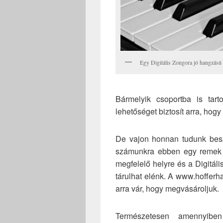
Egy Digitális Zongora jó hangzású
Bármelyik csoportba is tar
lehetőséget biztosít arra, hogy
De vajon honnan tudunk besze
számunkra ebben egy remek s
megfelelő helyre és a Digitá
tárulhat elénk. A www.hoffer
arra vár, hogy megvásároljuk.
Természetesen amennyib