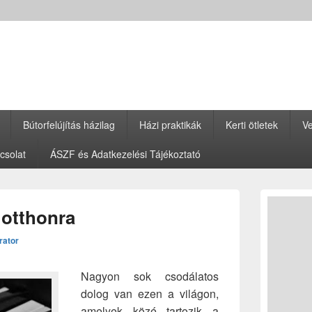
Bútorfelújítás házilag
Házi praktikák
Kerti ötletek
Ve
csolat
ÁSZF és Adatkezelési Tájékoztató
Primary
Sidebar
 otthonra
Widget
Area
rator
Nagyon sok csodálatos
dolog van ezen a világon,
amelyek közé tartozik a