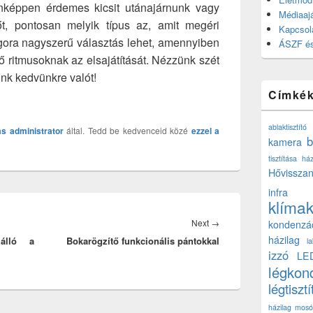
nképpen érdemes kicsit utánajárnunk vagy
Médiaajá
t, pontosan melyik típus az, amit megéri
Kapcsol
ngora nagyszerű választás lehet, amennyiben
ÁSZF és
ő ritmusoknak az elsajátítását. Nézzünk szét
unk kedvünkre valót!
Címké
ablaktisztító
ás
administrator
által. Tedd be kedvenceid közé
ezzel a
b
kamera
tisztítása ház
Hővisszan
infra
klíma
Next
Next
→
kondenzá
házilag
álló a
Bokarögzítő funkcionális pántokkal
post:
l
izzó
LE
légkon
légtisztí
házilag
mosó