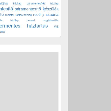
lújítás házilag
páramentesítés házilag
tesítő
páramentesítő készülék
ító
szauna
redőny
radiátor festés házilag
títás házilag
tavaszi nagytakarítás
zermentes háztartás
víz
zilag