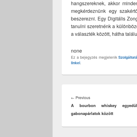
hangszereknek, akkor minde
megkérdeznünk egy szakértő
beszerezni. Egy Digitális Zo
tanulni szeretnénk a különböz
a választék között, hátha talál
none
Ez a bejegyzés megjelenik
Szolgáltat
linkel
.
Bejegyzés
navigáció
Previous
←
Previous
A bourbon whiskey egyedül
post:
gabonapárlatok között