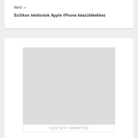
Next
Next
→
Szilikon telefontok Apple iPhone készülékekhez
post:
Primary
Sidebar
Widget
Area