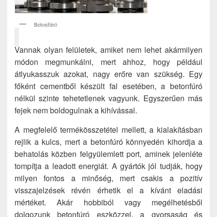
Betonfúró
Vannak olyan felületek, amiket nem lehet akármilyen
módon megmunkálni, mert ahhoz, hogy például
átlyukasszuk azokat, nagy erőre van szükség. Egy
főként cementből készült fal esetében, a betonfúró
nélkül szinte tehetetlenek vagyunk. Egyszerűen más
fejek nem boldogulnak a kihívással.
A megfelelő termékösszetétel mellett, a kialakításban
rejlik a kulcs, mert a betonfúró könnyedén kihordja a
behatolás közben felgyülemlett port, aminek jelenléte
tompítja a leadott energiát. A gyártók jól tudják, hogy
milyen fontos a minőség, mert csakis a pozitív
visszajelzések révén érhetik el a kívánt eladási
mértéket. Akár hobbiból vagy megélhetésből
dolgozunk betonfúró eszközzel, a gyorsaság és