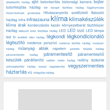
ajtó
bojler
betonkerítés
biztonsági kamera
ablaktisztító házilag
bútorfelújítás házilag
bőr kanapé tisztítása házilag
függönymosás
Hővisszanyerős szellőztető
illatosító
fűszernövények gondozása
klíma
klímakészülék
infraszauna
házilag
infra
klíma árak
kondenzációs kazán
környezetbarát tisztítószer
LED izzó
házilag
LED
LED lámpa
lakkozott bútor felújítása házilag
légkondicionáló
légkondi
led tv
levéltetű ellen házilag
légtisztító
medence porszívó
medence tisztítás házilag
mosószer
műanyag ablak
napelem
házilag
parketta felújítás házilag
páramentesítő
páramentesítő
páramentesítés házilag
készülék
párátlanító
szauna
redőny
radiátor festés házilag
vegyszermentes
szőnyegtisztítás házilag
tavaszi nagytakarítás
háztartás
víz
vízlágyítás házilag