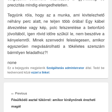
precizitás mindig elengedhetetlen.
Tegyünk róla, hogy az a munka, ami kivitelezhető
néhány perc alatt, ne teljen több órába! Egy kábel
átvezetése vagy kép, polc felszerelése a betonfúró
jóvoltából, igen rövid időre szűkül le, nem beszélve a
kényelemről. Minek szenvedni feleslegesen, amikor
egyszerűen megvásárolható a tökéletes szerszám
bármilyen feladathoz?!
none
Ez a bejegyzés megjelenik
Szolgáltatás
administrator
által. Tedd be
kedvenceid közé
ezzel a linkel
.
Bejegyzés
navigáció
Previous
←
Previous
Fésülködő asztal tükörrel: amikor királynőnek érezheti
post:
magát