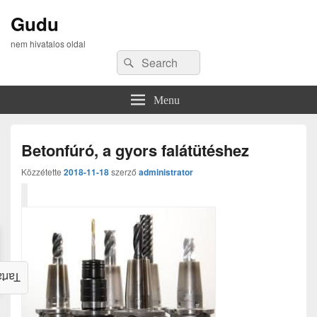
Gudu
nem hivatalos oldal
Search
Search
for:
Menu
Betonfúró, a gyors falátütéshez
Közzétette
2018-11-18
szerző
administrator
alom