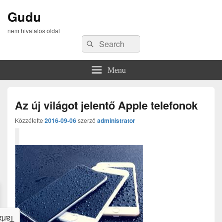
Gudu
nem hivatalos oldal
Search
Search
for:
Menu
Az új világot jelentő Apple telefonok
Közzétette
2016-09-06
szerző
administrator
alom