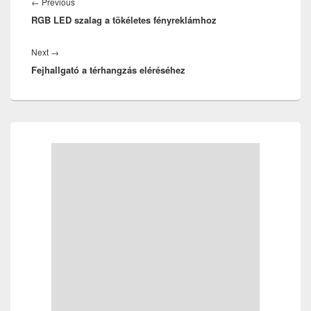
navigáció
Previous
←
Previous
RGB LED szalag a tökéletes fényreklámhoz
post:
Next
Next
→
Fejhallgató a térhangzás eléréséhez
post:
Primary
Sidebar
Widget
Area