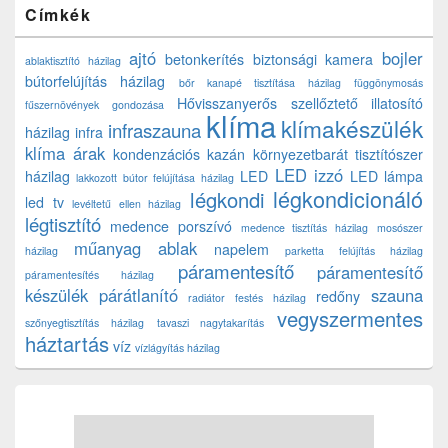
Címkék
ajtó
bojler
betonkerítés
biztonsági kamera
ablaktisztító házilag
bútorfelújítás házilag
bőr kanapé tisztítása házilag
függönymosás
Hővisszanyerős szellőztető
illatosító
fűszernövények gondozása
klíma
klímakészülék
infraszauna
házilag
infra
klíma árak
kondenzációs kazán
környezetbarát tisztítószer
LED izzó
házilag
LED
LED lámpa
lakkozott bútor felújítása házilag
légkondicionáló
légkondi
led tv
levéltetű ellen házilag
légtisztító
medence porszívó
medence tisztítás házilag
mosószer
műanyag ablak
napelem
házilag
parketta felújítás házilag
páramentesítő
páramentesítő
páramentesítés házilag
készülék
párátlanító
szauna
redőny
radiátor festés házilag
vegyszermentes
szőnyegtisztítás házilag
tavaszi nagytakarítás
háztartás
víz
vízlágyítás házilag