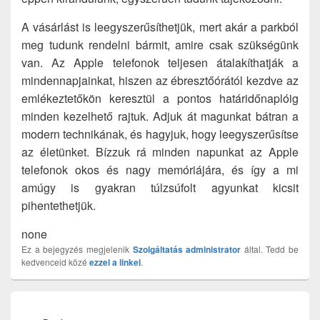
A vásárlást is leegyszerűsíthetjük, mert akár a parkból
meg tudunk rendelni bármit, amire csak szükségünk
van. Az Apple telefonok teljesen átalakíthatják a
mindennapjainkat, hiszen az ébresztőórától kezdve az
emlékeztetőkön keresztül a pontos határidőnaplóig
minden kezelhető rajtuk. Adjuk át magunkat bátran a
modern technikának, és hagyjuk, hogy leegyszerűsítse
az életünket. Bízzuk rá minden napunkat az Apple
telefonok okos és nagy memóriájára, és így a mi
amúgy is gyakran túlzsúfolt agyunkat kicsit
pihentethetjük.
none
Ez a bejegyzés megjelenik
Szolgáltatás
administrator
által. Tedd be
kedvenceid közé
ezzel a linkel
.
Bejegyzés