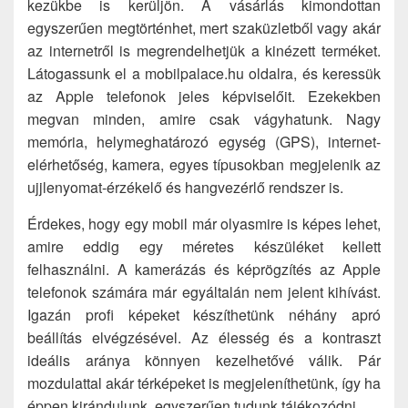
kezükbe is kerüljön. A vásárlás kimondottan
egyszerűen megtörténhet, mert szaküzletből vagy akár
az internetről is megrendelhetjük a kinézett terméket.
Látogassunk el a mobilpalace.hu oldalra, és keressük
az Apple telefonok jeles képviselőit. Ezekekben
megvan minden, amire csak vágyhatunk. Nagy
memória, helymeghatározó egység (GPS), internet-
elérhetőség, kamera, egyes típusokban megjelenik az
ujjlenyomat-érzékelő és hangvezérlő rendszer is.
Érdekes, hogy egy mobil már olyasmire is képes lehet,
amire eddig egy méretes készüléket kellett
felhasználni. A kamerázás és képrögzítés az Apple
telefonok számára már egyáltalán nem jelent kihívást.
Igazán profi képeket készíthetünk néhány apró
beállítás elvégzésével. Az élesség és a kontraszt
ideális aránya könnyen kezelhetővé válik. Pár
mozdulattal akár térképeket is megjeleníthetünk, így ha
éppen kirándulunk, egyszerűen tudunk tájékozódni.