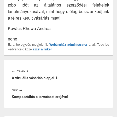
több időt az általános szerződési feltételek
tanulmányozásával, mint hogy utólag bosszankodjunk
a félresikerült vásárlás miatt!
Kovács Rhewa Andrea
none
Ez a bejegyzés megjelenik
Webáruház
administrator
által. Tedd be
kedvenceid közé
ezzel a linkel
.
Bejegyzés
navigáció
Previous
←
Previous
A virtuális vásárlás alapjai 1.
post:
Next
Next
→
Komposztálás a természet erejével
post: