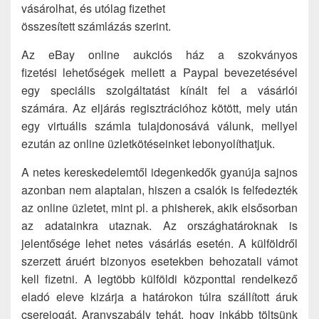
vásárolhat, és utólag fizethet
összesített számlázás szerint.
Az eBay online aukciós ház a szokványos
fizetési lehetőségek mellett a Paypal bevezetésével
egy speciális szolgáltatást kínált fel a vásárlói
számára. Az eljárás regisztrációhoz kötött, mely után
egy virtuális számla tulajdonosává válunk, mellyel
ezután az online üzletkötéseinket lebonyolíthatjuk.
A netes kereskedelemtől idegenkedők gyanúja sajnos
azonban nem alaptalan, hiszen a csalók is felfedezték
az online üzletet, mint pl. a phisherek, akik elsősorban
az adatainkra utaznak. Az országhatároknak is
jelentősége lehet netes vásárlás esetén. A külföldről
szerzett áruért bizonyos esetekben behozatali vámot
kell fizetni. A legtöbb külföldi központtal rendelkező
eladó eleve kizárja a határokon túlra szállított áruk
cserejogát. Aranyszabály tehát, hogy inkább töltsünk