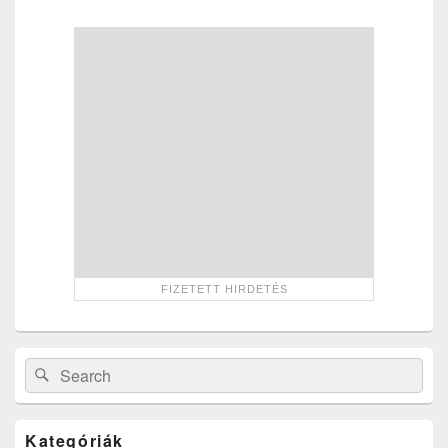
Primary
Sidebar
Widget
Area
Search
Search
for:
Kategóriák