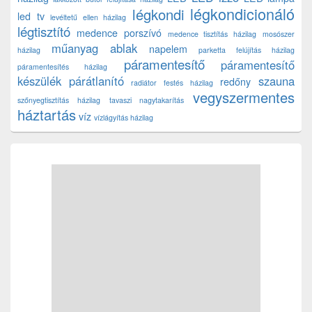
légkondicionáló
légkondi
led tv
levéltetű ellen házilag
légtisztító
medence porszívó
medence tisztítás házilag
mosószer
műanyag ablak
napelem
házilag
parketta felújítás házilag
páramentesítő
páramentesítő
páramentesítés házilag
készülék
párátlanító
szauna
redőny
radiátor festés házilag
vegyszermentes
szőnyegtisztítás házilag
tavaszi nagytakarítás
háztartás
víz
vízlágyítás házilag