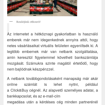
Rendeljünk otthonról!
Az internetet a hétköznapi gyakorlatban is használó
emberek már nem idegenkednek annyira attól, hogy
netes vásárlásaikat virtuális felületen egyenlítsék ki. A
legtöbb embernek már van netbank szolgáltatása,
amin keresztül figyelemmel követheti bankszámlája
mozgását. Számukra szinte magától értetődő, hogy
nem bajlódnak készpénzzel.
A netbank továbbgondolásaként manapság már akár
online számlát is lehet nyitni, például
a Click&Buy cégnél. Az alapvető személyes adatai, a
bankkapcsolat, és az e-mail-cím
megadása után a kérdéses cég minden partnerénél