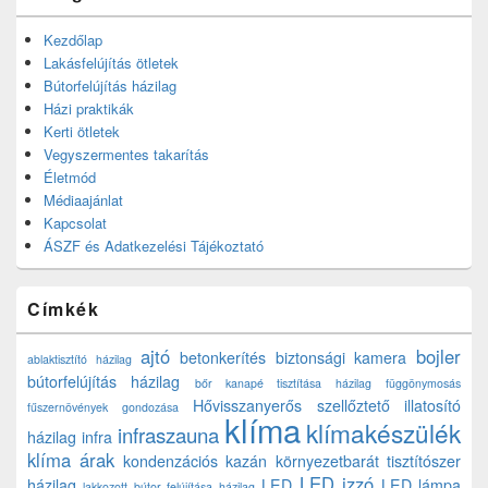
Kezdőlap
Lakásfelújítás ötletek
Bútorfelújítás házilag
Házi praktikák
Kerti ötletek
Vegyszermentes takarítás
Életmód
Médiaajánlat
Kapcsolat
ÁSZF és Adatkezelési Tájékoztató
Címkék
ajtó
bojler
betonkerítés
biztonsági kamera
ablaktisztító házilag
bútorfelújítás házilag
bőr kanapé tisztítása házilag
függönymosás
Hővisszanyerős szellőztető
illatosító
fűszernövények gondozása
klíma
klímakészülék
infraszauna
házilag
infra
klíma árak
kondenzációs kazán
környezetbarát tisztítószer
LED izzó
házilag
LED
LED lámpa
lakkozott bútor felújítása házilag