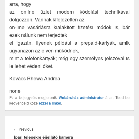
arra, hogy
az online üzlet modern kódolási technikával
dolgozzon. Vannak kifejezetten az
on-line vásárlásra kialakított fizetési módok is, bár
ezek nálunk nem terjedtek
el igazán. Ilyenek például a prepaid-kártyák, amik
ugyanazon az elven működnek,
mint a telefonkártyák; még egy személyes jelszóval is
le lehet védeni őket.
Kovács Rhewa Andrea
none
Ez a bejegyzés megjelenik
Webáruház
administrator
által. Tedd be
kedvenceid közé
ezzel a linkel
.
Bejegyzés
navigáció
Previous
←
Previous
Ipari telepekre éjjellátó kamera
post: