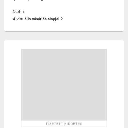
Next
Next
→
A virtuális vásárlás alapjai 2.
post:
Primary
Sidebar
Widget
Area