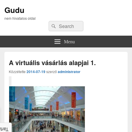
Gudu
nem hivatalos oldal
Search
Search
for:
Menu
A virtuális vásárlás alapjai 1.
Közzétette
2014-07-19
szerző
administrator
alom