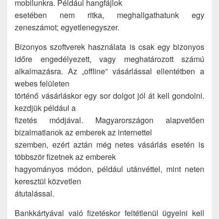
mobilunkra. Például hangfájlok
esetében nem ritka, meghallgathatunk egy
zeneszámot; egyetlenegyszer.
Bizonyos szoftverek használata is csak egy bizonyos
időre engedélyezett, vagy meghatározott számú
alkalmazásra. Az „offline” vásárlással ellentétben a
webes felületen
történő vásárláskor egy sor dolgot jól át kell gondolni.
kezdjük például a
fizetés módjával. Magyarországon alapvetően
bizalmatlanok az emberek az internettel
szemben, ezért aztán még netes vásárlás esetén is
többször fizetnek az emberek
hagyományos módon, például utánvéttel, mint neten
keresztül közvetlen
átutalással.
Bankkártyával való fizetéskor feltétlenül ügyelni kell