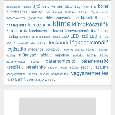
ajtó
bojler
betonkerítés
biztonsági kamera
ablaktisztító házilag
bútorfelújítás házilag
bőr kanapé tisztítása házilag
függönymosás
Hővisszanyerős szellőztető
illatosító
fűszernövények gondozása
klíma
klímakészülék
infraszauna
házilag
infra
klíma árak
kondenzációs kazán
környezetbarát tisztítószer
LED izzó
házilag
LED
LED lámpa
lakkozott bútor felújítása házilag
légkondicionáló
légkondi
led tv
levéltetű ellen házilag
légtisztító
medence porszívó
medence tisztítás házilag
mosószer
műanyag ablak
napelem
házilag
parketta felújítás házilag
páramentesítő
páramentesítő
páramentesítés házilag
készülék
párátlanító
szauna
redőny
radiátor festés házilag
vegyszermentes
szőnyegtisztítás házilag
tavaszi nagytakarítás
háztartás
víz
vízlágyítás házilag