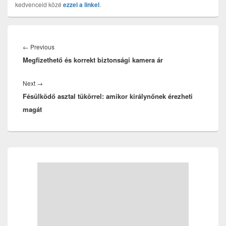
kedvenceid közé
ezzel a linkel
.
Bejegyzés
navigáció
Previous
←
Previous
Megfizethető és korrekt biztonsági kamera ár
post:
Next
Next
→
Fésülködő asztal tükörrel: amikor királynőnek érezheti
post:
magát
Primary
Sidebar
Widget
Area