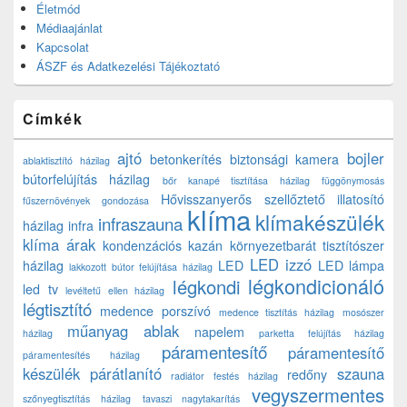
Életmód
Médiaajánlat
Kapcsolat
ÁSZF és Adatkezelési Tájékoztató
Címkék
ajtó
bojler
betonkerítés
biztonsági kamera
ablaktisztító házilag
bútorfelújítás házilag
bőr kanapé tisztítása házilag
függönymosás
Hővisszanyerős szellőztető
illatosító
fűszernövények gondozása
klíma
klímakészülék
infraszauna
házilag
infra
klíma árak
kondenzációs kazán
környezetbarát tisztítószer
LED izzó
házilag
LED
LED lámpa
lakkozott bútor felújítása házilag
légkondicionáló
légkondi
led tv
levéltetű ellen házilag
légtisztító
medence porszívó
medence tisztítás házilag
mosószer
műanyag ablak
napelem
házilag
parketta felújítás házilag
páramentesítő
páramentesítő
páramentesítés házilag
készülék
párátlanító
szauna
redőny
radiátor festés házilag
vegyszermentes
szőnyegtisztítás házilag
tavaszi nagytakarítás