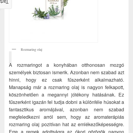
alom
Rozmaring olaj
A rozmaringot a konyhában otthonosan mozgó
személyek biztosan ismerik. Azonban nem szabad azt
hinni, hogy ez csak fűszerként alkalmazható.
Manapság már a rozmaring olaj is nagyon felkapott,
köszönhetően a megannyi jótékony hatásának. Ez
fűszerként igazán fel tudja dobni a különféle húsokat a
fantasztikus aromájával, azonban nem szabad
megfeledkezni arról sem, hogy az aromaterápiás
rozmaring olaj pozitívan hat az emlékezőképességre.
Erre a remek adottságra az ókori görögök nagyon