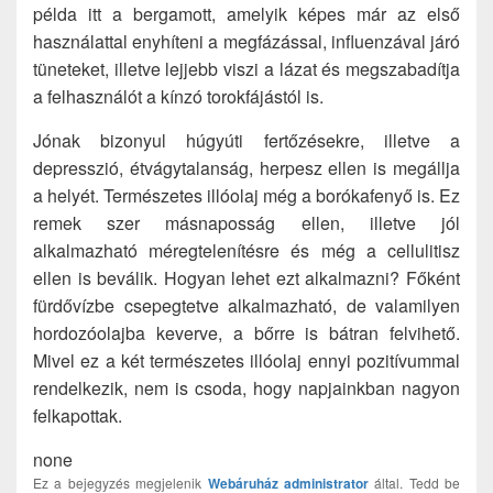
példa itt a bergamott, amelyik képes már az első
használattal enyhíteni a megfázással, influenzával járó
tüneteket, illetve lejjebb viszi a lázat és megszabadítja
a felhasználót a kínzó torokfájástól is.
Jónak bizonyul húgyúti fertőzésekre, illetve a
depresszió, étvágytalanság, herpesz ellen is megállja
a helyét. Természetes illóolaj még a borókafenyő is. Ez
remek szer másnaposság ellen, illetve jól
alkalmazható méregtelenítésre és még a cellulitisz
ellen is beválik. Hogyan lehet ezt alkalmazni? Főként
fürdővízbe csepegtetve alkalmazható, de valamilyen
hordozóolajba keverve, a bőrre is bátran felvihető.
Mivel ez a két természetes illóolaj ennyi pozitívummal
rendelkezik, nem is csoda, hogy napjainkban nagyon
felkapottak.
none
Ez a bejegyzés megjelenik
Webáruház
administrator
által. Tedd be