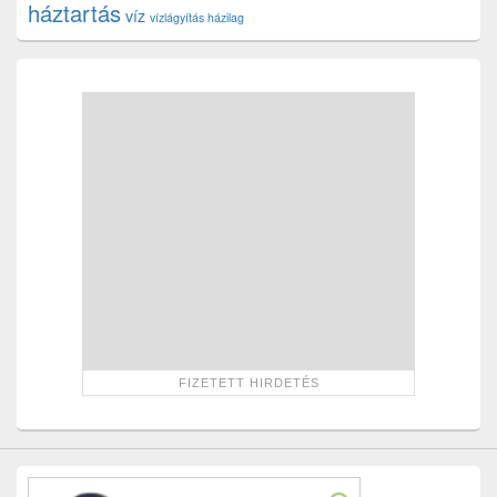
háztartás
víz
vízlágyítás házilag