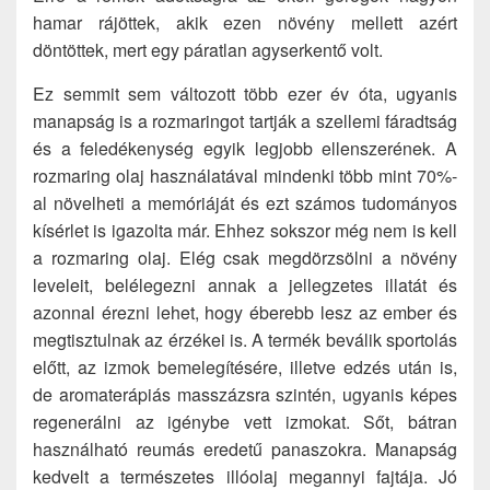
hamar rájöttek, akik ezen növény mellett azért
döntöttek, mert egy páratlan agyserkentő volt.
Ez semmit sem változott több ezer év óta, ugyanis
manapság is a rozmaringot tartják a szellemi fáradtság
és a feledékenység egyik legjobb ellenszerének. A
rozmaring olaj használatával mindenki több mint 70%-
al növelheti a memóriáját és ezt számos tudományos
kísérlet is igazolta már. Ehhez sokszor még nem is kell
a rozmaring olaj. Elég csak megdörzsölni a növény
leveleit, belélegezni annak a jellegzetes illatát és
azonnal érezni lehet, hogy éberebb lesz az ember és
megtisztulnak az érzékei is. A termék beválik sportolás
előtt, az izmok bemelegítésére, illetve edzés után is,
de aromaterápiás masszázsra szintén, ugyanis képes
regenerálni az igénybe vett izmokat. Sőt, bátran
használható reumás eredetű panaszokra. Manapság
kedvelt a természetes illóolaj megannyi fajtája. Jó