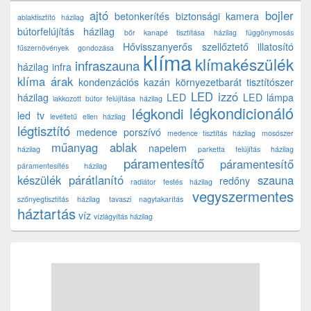
ajtó
bojler
betonkerítés
biztonsági kamera
ablaktisztító házilag
bútorfelújítás házilag
bőr kanapé tisztítása házilag
függönymosás
Hővisszanyerős szellőztető
illatosító
fűszernövények gondozása
klíma
klímakészülék
infraszauna
házilag
infra
klíma árak
kondenzációs kazán
környezetbarát tisztítószer
LED izzó
házilag
LED
LED lámpa
lakkozott bútor felújítása házilag
légkondicionáló
légkondi
led tv
levéltetű ellen házilag
légtisztító
medence porszívó
medence tisztítás házilag
mosószer
műanyag ablak
napelem
házilag
parketta felújítás házilag
páramentesítő
páramentesítő
páramentesítés házilag
készülék
párátlanító
szauna
redőny
radiátor festés házilag
vegyszermentes
szőnyegtisztítás házilag
tavaszi nagytakarítás
háztartás
víz
vízlágyítás házilag