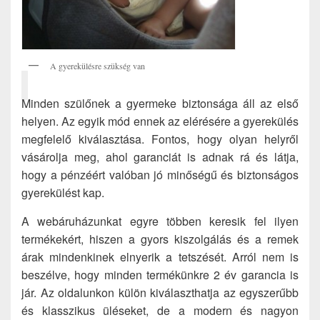
A gyerekülésre szükség van
Minden szülőnek a gyermeke biztonsága áll az első
helyen. Az egyik mód ennek az elérésére a gyerekülés
megfelelő kiválasztása. Fontos, hogy olyan helyről
vásárolja meg, ahol garanciát is adnak rá és látja,
hogy a pénzéért valóban jó minőségű és biztonságos
gyerekülést kap.
A webáruházunkat egyre többen keresik fel ilyen
termékekért, hiszen a gyors kiszolgálás és a remek
árak mindenkinek elnyerik a tetszését. Arról nem is
beszélve, hogy minden termékünkre 2 év garancia is
jár. Az oldalunkon külön kiválaszthatja az egyszerűbb
és klasszikus üléseket, de a modern és nagyon