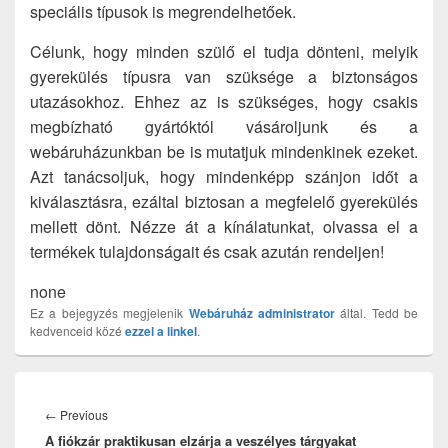
speciális típusok is megrendelhetőek.
Célunk, hogy minden szülő el tudja dönteni, melyik
gyerekülés típusra van szüksége a biztonságos
utazásokhoz. Ehhez az is szükséges, hogy csakis
megbízható gyártóktól vásároljunk és a
webáruházunkban be is mutatjuk mindenkinek ezeket.
Azt tanácsoljuk, hogy mindenképp szánjon időt a
kiválasztásra, ezáltal biztosan a megfelelő gyerekülés
mellett dönt. Nézze át a kínálatunkat, olvassa el a
termékek tulajdonságait és csak azután rendeljen!
none
Ez a bejegyzés megjelenik
Webáruház
administrator
által. Tedd be
kedvenceid közé
ezzel a linkel
.
Bejegyzés
navigáció
Previous
←
Previous
A fiókzár praktikusan elzárja a veszélyes tárgyakat
post: