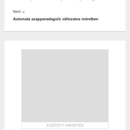
Next
Next
→
Automata szappanadagoló változatos méretben
post:
Primary
Sidebar
Widget
Area