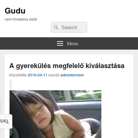
Gudu
nem hivatalos oldal
Search
Search
for:
Menu
A gyerekülés megfelelő kiválasztása
Közzétette
2016-04-11
szerző
administrator
alom