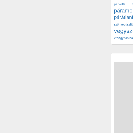
parketta fe
páramen
párátlan
szőnyegtisz
vegys
vízlágyítás há