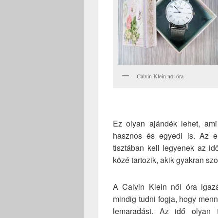
Calvin Klein női óra
Ez olyan ajándék lehet, am
hasznos és egyedi is. Az e
tisztában kell legyenek az i
közé tartozik, akik gyakran s
A Calvin Klein női óra iga
mindig tudni fogja, hogy men
lemaradást. Az idő olyan