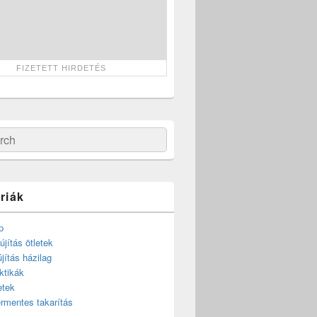
ch
riák
p
újítás ötletek
újítás házilag
ktikák
etek
rmentes takarítás