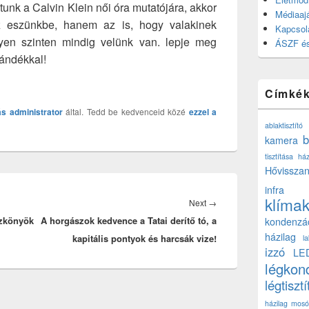
tunk a Calvin Klein női óra mutatójára, akkor
Médiaajá
z eszünkbe, hanem az is, hogy valakinek
Kapcsol
yen szinten mindig velünk van. lepje meg
ÁSZF és
ándékkal!
Címké
ás
administrator
által. Tedd be kedvenceid közé
ezzel a
ablaktisztító
b
kamera
tisztítása ház
Hővisszan
infra
klíma
Next
Next
→
szkönyök
A horgászok kedvence a Tatai derítő tó, a
post:
kondenzá
házilag
kapitális pontyok és harcsák vize!
l
izzó
LE
légkon
légtisztí
házilag
mosó