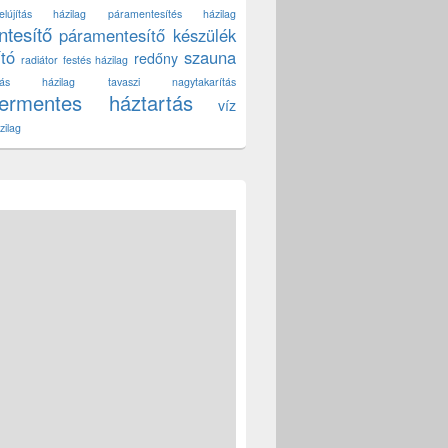
lújítás házilag
páramentesítés házilag
tesítő
páramentesítő készülék
ító
szauna
redőny
radiátor festés házilag
títás házilag
tavaszi nagytakarítás
zermentes háztartás
víz
zilag