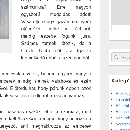
számunkra? Erre nagyon
egyszerű megoldás adott!
Vásároljunk egy igazán megnyerő
ajándékot, amire ha rápillant,
mindig eszébe fogunk jutni.
Számos termék létezik, de a
Calvin Klein női óra igazán
Search
Sear
kiemelkedő ebből a szempontból.
for:
i nemcsak divatos, hanem egyben nagyon
Kategó
mberek mindig sietnek valahová és ezért
dővel. Előfordulhat, hogy párunk éppen azok
Kezdőla
zoktak késni és mindig rohanásban vannak.
Lakásfel
Bútorfel
zán hasznos eszköz lehet a számára, mert
Házi pra
Kerti ötl
nyire kell összekapja magát, hogy behozza a
Vegysze
 tényező, ami meghatározza az emberek
Életmód