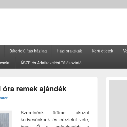
Bútorfelújítás házilag
Házi praktikák
Kerti ötletek
Ve
csolat
ÁSZF és Adatkezelési Tájékoztató
Primary
Sidebar
i óra remek ajándék
Widget
Area
rator
Szeretnénk örömet okozni
kedvesünknek és éreztetni vele,
hogy Ő a legfontosabb a