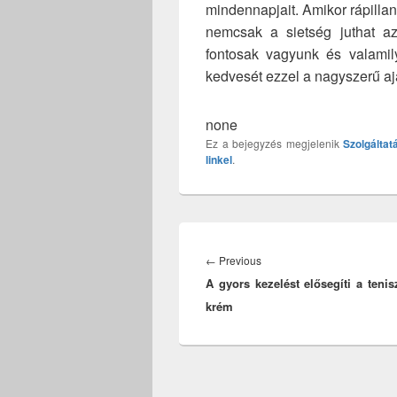
mindennapjait. Amikor rápillan
nemcsak a sietség juthat a
fontosak vagyunk és valamil
kedvesét ezzel a nagyszerű aj
none
Ez a bejegyzés megjelenik
Szolgáltat
linkel
.
Bejegyzés
navigáció
Previous
←
Previous
A gyors kezelést elősegíti a teni
post:
krém