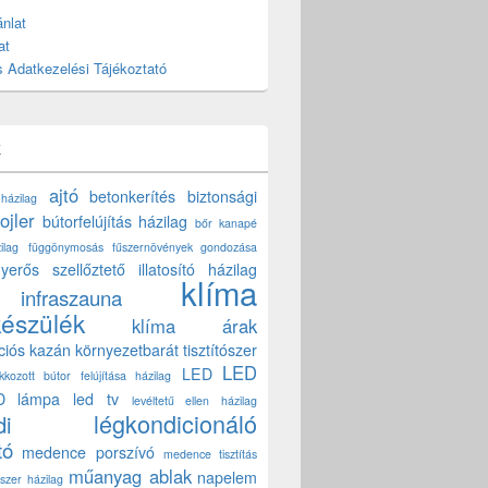
nlat
at
 Adatkezelési Tájékoztató
k
ajtó
betonkerítés
biztonsági
 házilag
ojler
bútorfelújítás házilag
bőr kanapé
ilag
függönymosás
fűszernövények gondozása
yerős szellőztető
illatosító házilag
klíma
infraszauna
készülék
klíma árak
ciós kazán
környezetbarát tisztítószer
LED
LED
akkozott bútor felújítása házilag
D lámpa
led tv
levéltetű ellen házilag
légkondicionáló
di
tó
medence porszívó
medence tisztítás
műanyag ablak
napelem
szer házilag