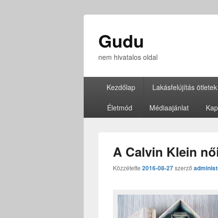
Gudu
nem hivatalos oldal
Elsődleges
Kezdőlap
Lakásfelújítás ötletek
menü
Életmód
Médiaajánlat
Kap
A Calvin Klein nő
Közzétette
2016-08-27
szerző
administ