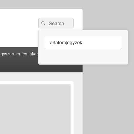
Search
Search
for:
Tartalomjegyzék
gyszermentes takarítás