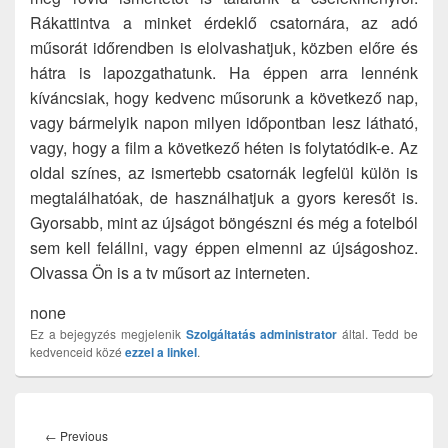
Rákattintva a minket érdeklő csatornára, az adó
műsorát időrendben is elolvashatjuk, közben előre és
hátra is lapozgathatunk. Ha éppen arra lennénk
kíváncsiak, hogy kedvenc műsorunk a következő nap,
vagy bármelyik napon milyen időpontban lesz látható,
vagy, hogy a film a következő héten is folytatódik-e. Az
oldal színes, az ismertebb csatornák legfelül külön is
megtalálhatóak, de használhatjuk a gyors keresőt is.
Gyorsabb, mint az újságot böngészni és még a fotelból
sem kell felállni, vagy éppen elmenni az újságoshoz.
Olvassa Ön is a tv műsort az interneten.
none
Ez a bejegyzés megjelenik
Szolgáltatás
administrator
által. Tedd be
kedvenceid közé
ezzel a linkel
.
Bejegyzés
navigáció
Previous
←
Previous