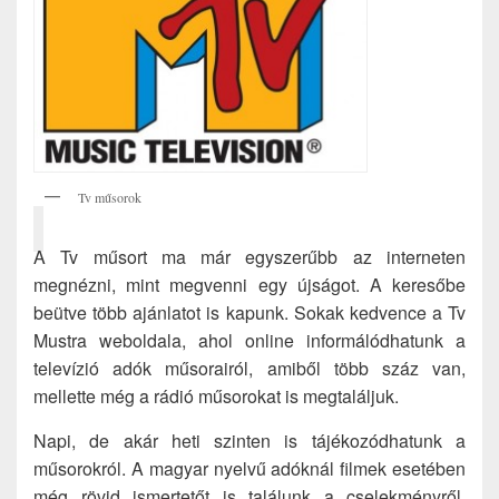
Tv műsorok
A Tv műsort ma már egyszerűbb az interneten
megnézni, mint megvenni egy újságot. A keresőbe
beütve több ajánlatot is kapunk. Sokak kedvence a Tv
Mustra weboldala, ahol online informálódhatunk a
televízió adók műsorairól, amiből több száz van,
mellette még a rádió műsorokat is megtaláljuk.
Napi, de akár heti szinten is tájékozódhatunk a
műsorokról. A magyar nyelvű adóknál filmek esetében
még rövid ismertetőt is találunk a cselekményről.