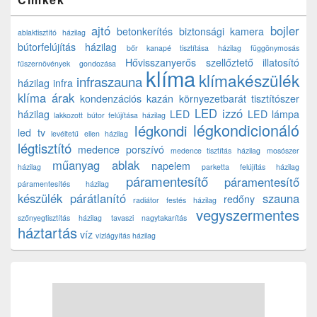
ajtó
bojler
betonkerítés
biztonsági kamera
ablaktisztító házilag
bútorfelújítás házilag
bőr kanapé tisztítása házilag
függönymosás
Hővisszanyerős szellőztető
illatosító
fűszernövények gondozása
klíma
klímakészülék
infraszauna
házilag
infra
klíma árak
kondenzációs kazán
környezetbarát tisztítószer
LED izzó
házilag
LED
LED lámpa
lakkozott bútor felújítása házilag
légkondicionáló
légkondi
led tv
levéltetű ellen házilag
légtisztító
medence porszívó
medence tisztítás házilag
mosószer
műanyag ablak
napelem
házilag
parketta felújítás házilag
páramentesítő
páramentesítő
páramentesítés házilag
készülék
párátlanító
szauna
redőny
radiátor festés házilag
vegyszermentes
szőnyegtisztítás házilag
tavaszi nagytakarítás
háztartás
víz
vízlágyítás házilag