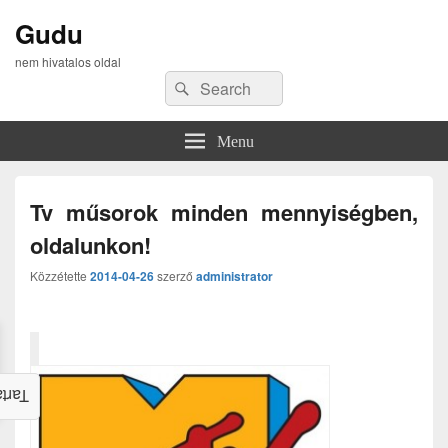
Gudu
nem hivatalos oldal
Search
Search
for:
Menu
Tv műsorok minden mennyiségben,
oldalunkon!
Közzétette
2014-04-26
szerző
administrator
alom