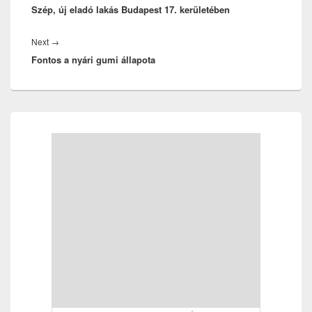
Szép, új eladó lakás Budapest 17. kerületében
post:
Next
Next
→
Fontos a nyári gumi állapota
post:
Primary
Sidebar
Widget
Area