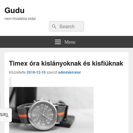
Gudu
nem hivatalos oldal
Search
Search
for:
Menu
Timex óra kislányoknak és kisfiúknak
Közzétette
2016-12-10
szerző
administrator
alom