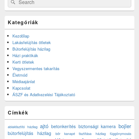
Search
for:
Kategóriák
Kezdőlap
Lakásfelújítás ötletek
Bútorfelújítás házilag
Házi praktikák
Kerti ötletek
Vegyszermentes takarítás
Életmód
Médiaajánlat
Kapcsolat
ÁSZF és Adatkezelési Tájékoztató
Címkék
ajtó
bojler
betonkerítés
biztonsági kamera
ablaktisztító házilag
bútorfelújítás házilag
bőr kanapé tisztítása házilag
függönymosás