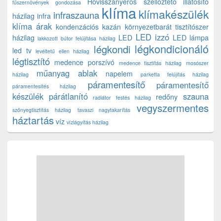
Hővisszanyerős szellőztető
illatosító
fűszernövények gondozása
klíma
klímakészülék
infraszauna
házilag
infra
klíma árak
kondenzációs kazán
környezetbarát tisztítószer
LED izzó
házilag
LED
LED lámpa
lakkozott bútor felújítása házilag
légkondicionáló
légkondi
led tv
levéltetű ellen házilag
légtisztító
medence porszívó
medence tisztítás házilag
mosószer
műanyag ablak
napelem
házilag
parketta felújítás házilag
páramentesítő
páramentesítő
páramentesítés házilag
készülék
párátlanító
szauna
redőny
radiátor festés házilag
vegyszermentes
szőnyegtisztítás házilag
tavaszi nagytakarítás
háztartás
víz
vízlágyítás házilag