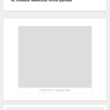
Az irodaszer webáruház online ajánlatai
post:
Primary
Sidebar
Widget
Area
Search