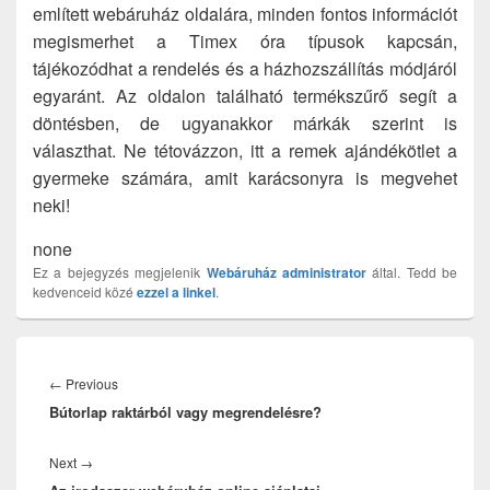
említett webáruház oldalára, minden fontos információt
megismerhet a Timex óra típusok kapcsán,
tájékozódhat a rendelés és a házhozszállítás módjáról
egyaránt. Az oldalon található termékszűrő segít a
döntésben, de ugyanakkor márkák szerint is
választhat. Ne tétovázzon, itt a remek ajándékötlet a
gyermeke számára, amit karácsonyra is megvehet
neki!
none
Ez a bejegyzés megjelenik
Webáruház
administrator
által. Tedd be
kedvenceid közé
ezzel a linkel
.
Bejegyzés
navigáció
Previous
←
Previous
Bútorlap raktárból vagy megrendelésre?
post:
Next
Next
→