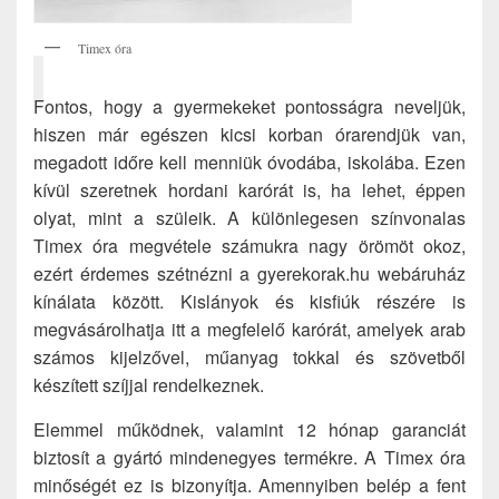
Timex óra
Fontos, hogy a gyermekeket pontosságra neveljük,
hiszen már egészen kicsi korban órarendjük van,
megadott időre kell menniük óvodába, iskolába. Ezen
kívül szeretnek hordani karórát is, ha lehet, éppen
olyat, mint a szüleik. A különlegesen színvonalas
Timex óra megvétele számukra nagy örömöt okoz,
ezért érdemes szétnézni a gyerekorak.hu webáruház
kínálata között. Kislányok és kisfiúk részére is
megvásárolhatja itt a megfelelő karórát, amelyek arab
számos kijelzővel, műanyag tokkal és szövetből
készített szíjjal rendelkeznek.
Elemmel működnek, valamint 12 hónap garanciát
biztosít a gyártó mindenegyes termékre. A Timex óra
minőségét ez is bizonyítja. Amennyiben belép a fent