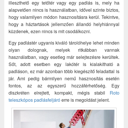
illeszthető egy tetőtér vagy egy padlás is, mely ha
alapvetően nincs is használatban, idővel szinte biztos,
hogy valamilyen módon hasznosításra kerül. Tekintve,
hogy a háztartások jellemzően állandó helyhiánnyal
küzdenek, ezen nincs is mit csodálkozni.
Egy padlástér ugyanis kiváló tárolóhelye lehet minden
olyan dolognak, melyek ritkábban vannak
használatban, vagy esetleg már selejtezésre kerültek.
Sőt, adott esetben egy lakótér is kialakítható a
padláson, ez már azonban több kiegészítő feladattal is
jár. Ami pedig bármilyen nemű hasznosítás esetén
fontos, az az egyszerű hozzáférhetőség. Egy
diszkréten elrejtett, kompakt, mégis stabil
Roto
teleszkópos padlásfeljáró
erre is megoldást jelent.