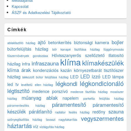
Médiaajánlat
Kapcsolat
ÁSZF és Adatkezelési Tájékoztató
Címkék
ajtó
bojler
betonkerítés
biztonsági kamera
ablaktisztító házilag
bútorfelújítás házilag
bőr kanapé tisztítása házilag
függönymosás
Hővisszanyerős szellőztető
illatosító
fűszernövények gondozása
klíma
klímakészülék
infraszauna
házilag
infra
klíma árak
kondenzációs kazán
környezetbarát tisztítószer
LED izzó
házilag
LED
LED lámpa
lakkozott bútor felújítása házilag
légkondicionáló
légkondi
led tv
levéltetű ellen házilag
légtisztító
medence porszívó
medence tisztítás házilag
mosószer
műanyag ablak
napelem
házilag
parketta felújítás házilag
páramentesítő
páramentesítő
páramentesítés házilag
készülék
párátlanító
szauna
redőny
radiátor festés házilag
vegyszermentes
szőnyegtisztítás házilag
tavaszi nagytakarítás
háztartás
víz
vízlágyítás házilag