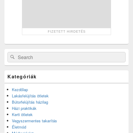
Search
Search
for:
Kategóriák
Kezdőlap
Lakásfelújítás ötletek
Bútorfelújítás házilag
Házi praktikák
Kerti ötletek
Vegyszermentes takarítás
Életmód