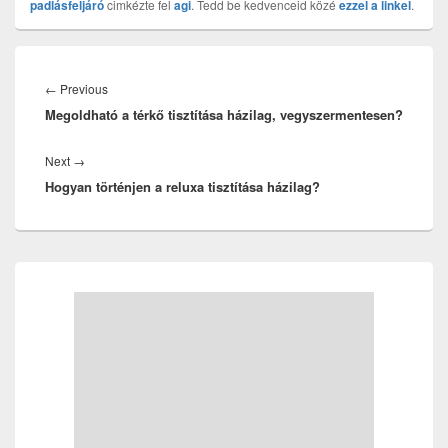
padlásfeljáró
cimkézte fel
agi
. Tedd be kedvenceid közé
ezzel a linkel
.
Bejegyzés
navigáció
Previous
←
Previous
Megoldható a térkő tisztítása házilag, vegyszermentesen?
post:
Next
Next
→
Hogyan történjen a reluxa tisztítása házilag?
post:
Primary
Sidebar
Widget
Area