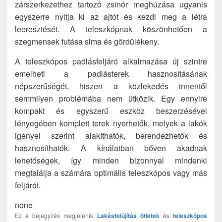
zárszerkezethez tartozó zsinór meghúzása ugyanis
egyszerre nyitja ki az ajtót és kezdi meg a létra
leeresztését. A teleszkópnak köszönhetően a
szegmensek futása sima és gördülékeny.
A teleszkópos padlásfeljáró alkalmazása új szintre
emelheti a padlásterek hasznosításának
népszerűségét, hiszen a közlekedés innentől
semmilyen problémába nem ütközik. Egy ennyire
kompakt és egyszerű eszköz beszerzésével
lényegében komplett terek nyerhetők, melyek a lakók
igényei szerint alakíthatók, berendezhetők és
hasznosíthatók. A kínálatban bőven akadnak
lehetőségek, így minden bizonnyal mindenki
megtalálja a számára optimális teleszkópos vagy más
feljárót.
none
Ez a bejegyzés megjelenik
Lakásfelújítás ötletek
és
teleszkópos