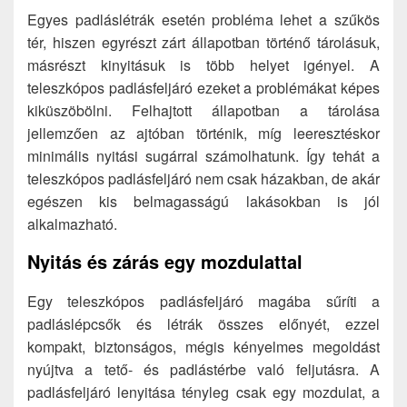
Egyes padláslétrák esetén probléma lehet a szűkös
tér, hiszen egyrészt zárt állapotban történő tárolásuk,
másrészt kinyitásuk is több helyet igényel. A
teleszkópos padlásfeljáró ezeket a problémákat képes
kiküszöbölni. Felhajtott állapotban a tárolása
jellemzően az ajtóban történik, míg leeresztéskor
minimális nyitási sugárral számolhatunk. Így tehát a
teleszkópos padlásfeljáró nem csak házakban, de akár
egészen kis belmagasságú lakásokban is jól
alkalmazható.
Nyitás és zárás egy mozdulattal
Egy teleszkópos padlásfeljáró magába sűríti a
padláslépcsők és létrák összes előnyét, ezzel
kompakt, biztonságos, mégis kényelmes megoldást
nyújtva a tető- és padlástérbe való feljutásra. A
padlásfeljáró lenyitása tényleg csak egy mozdulat, a