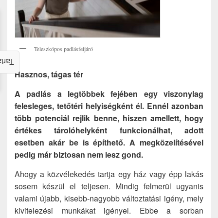
Teleszkópos padlásfeljáró
alom
Hasznos, tágas tér
A padlás a legtöbbek fejében egy viszonylag
felesleges, tetőtéri helyiségként él. Ennél azonban
több potenciál rejlik benne, hiszen amellett, hogy
értékes tárolóhelyként funkcionálhat, adott
esetben akár be is építhető. A megközelítésével
pedig már biztosan nem lesz gond.
Ahogy a közvélekedés tartja egy ház vagy épp lakás
sosem készül el teljesen. Mindig felmerül ugyanis
valami újabb, kisebb-nagyobb változtatási igény, mely
kivitelezési munkákat igényel. Ebbe a sorban