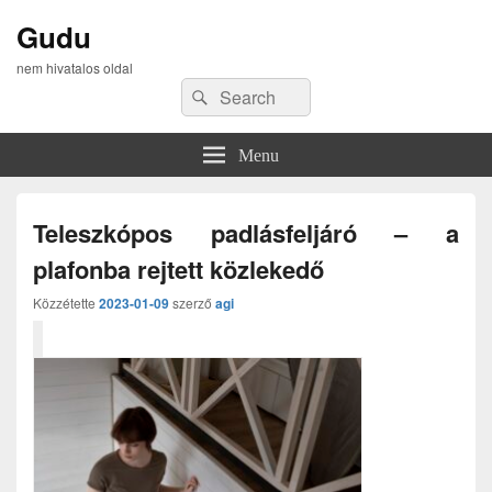
Gudu
nem hivatalos oldal
Search
Search
for:
Menu
Teleszkópos padlásfeljáró – a
plafonba rejtett közlekedő
Közzétette
2023-01-09
szerző
agi