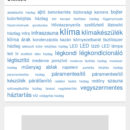
ajtó
bojler
betonkerítés
biztonsági kamera
ablaktisztító házilag
bútorfelújítás házilag
bőr kanapé tisztítása házilag
függönymosás
Hővisszanyerős szellőztető
illatosító
fűszernövények gondozása
klíma
klímakészülék
infraszauna
házilag
infra
klíma árak
kondenzációs kazán
környezetbarát tisztítószer
LED izzó
házilag
LED
LED lámpa
lakkozott bútor felújítása házilag
légkondicionáló
légkondi
led tv
levéltetű ellen házilag
légtisztító
medence porszívó
medence tisztítás házilag
mosószer
műanyag ablak
napelem
házilag
parketta felújítás házilag
páramentesítő
páramentesítő
páramentesítés házilag
készülék
párátlanító
szauna
redőny
radiátor festés házilag
vegyszermentes
szőnyegtisztítás házilag
tavaszi nagytakarítás
háztartás
víz
vízlágyítás házilag