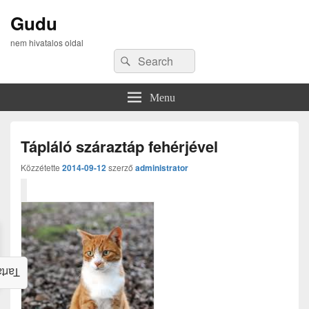
Gudu
nem hivatalos oldal
Search
Search
for:
Menu
Tápláló száraztáp fehérjével
Közzétette
2014-09-12
szerző
administrator
alom