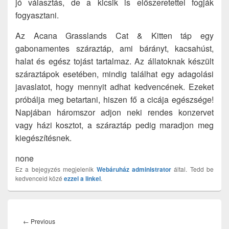
jó választás, de a kicsik is előszeretettel fogják
fogyasztani.
Az Acana Grasslands Cat & Kitten táp egy
gabonamentes száraztáp, ami bárányt, kacsahúst,
halat és egész tojást tartalmaz. Az állatoknak készült
száraztápok esetében, mindig találhat egy adagolási
javaslatot, hogy mennyit adhat kedvencének. Ezeket
próbálja meg betartani, hiszen fő a cicája egészsége!
Napjában háromszor adjon neki rendes konzervet
vagy házi kosztot, a száraztáp pedig maradjon meg
kiegészítésnek.
none
Ez a bejegyzés megjelenik
Webáruház
administrator
által. Tedd be
kedvenceid közé
ezzel a linkel
.
Bejegyzés
navigáció
Previous
←
Previous