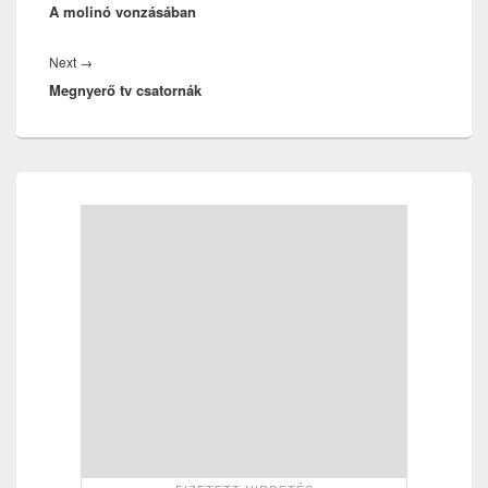
A molinó vonzásában
post:
Next
Next
→
Megnyerő tv csatornák
post:
Primary
Sidebar
Widget
Area