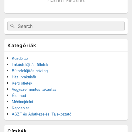
Search
Search
for:
Kategóriák
Kezdőlap
Lakásfelújítás ötletek
Bútorfelújítás házilag
Házi praktikák
Kerti ötletek
Vegyszermentes takarítás
Életmód
Médiaajánlat
Kapcsolat
ÁSZF és Adatkezelési Tájékoztató
Címkék