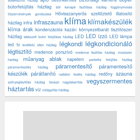
ablaktisztító házilag
bútorfelújítás házilag
bőr kanapé tisztítása házilag
függönymosás
Hővisszanyerős szellőztető
illatosító
fűszernövények gondozása
klíma
klímakészülék
infraszauna
házilag
infra
klíma árak
kondenzációs kazán
környezetbarát tisztítószer
LED izzó
házilag
LED
LED lámpa
lakkozott bútor felújítása házilag
légkondicionáló
légkondi
led tv
levéltetű ellen házilag
légtisztító
medence porszívó
medence tisztítás házilag
mosószer
műanyag ablak
napelem
házilag
parketta felújítás házilag
páramentesítő
páramentesítő
páramentesítés házilag
készülék
párátlanító
szauna
redőny
radiátor festés házilag
vegyszermentes
szőnyegtisztítás házilag
tavaszi nagytakarítás
háztartás
víz
vízlágyítás házilag