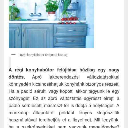
Régi konyhabútor felújítása házilag
A régi konyhabútor felújítása házilag egy nagy
döntés.
Apró lakberendezési változtatásokkal
könnyedén kicsinosíthatjuk konyhánk bizonyos részeit.
Ha a padló sérült, vagy kopott, akkor tegyünk le egy
szőnyeget! Ez az apró változtatás egyrészt elrejti a
padló sérüléseit, másrészt fel is dobja a helyiséget. A
munkalap állapotáról például fényes kiegészítők
használatával terelhetjük el a figyelmet. Mit tegyünk,
ha a szekrényeinkkel nem vagyunk megelégedve?