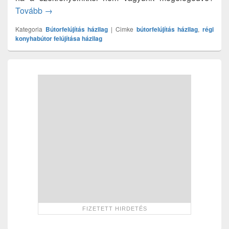
Hogyan lesz újszerű a régi konyhabútora?
Tovább
→
Kategoria
Bútorfelújítás házilag
|
Cimke
bútorfelújítás házilag
,
régi
konyhabútor felújítása házilag
Primary
Sidebar
Widget
Area