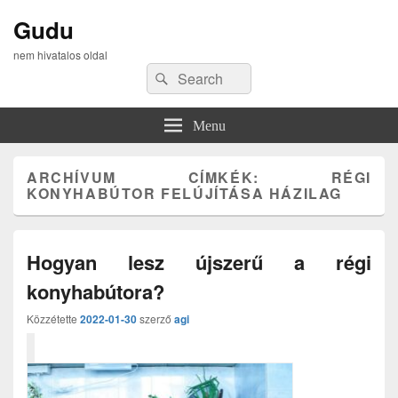
Gudu
nem hivatalos oldal
Search
Search
for:
Menu
ARCHÍVUM CÍMKÉK:
RÉGI
KONYHABÚTOR FELÚJÍTÁSA HÁZILAG
Hogyan lesz újszerű a régi
konyhabútora?
Közzétette
2022-01-30
szerző
agi