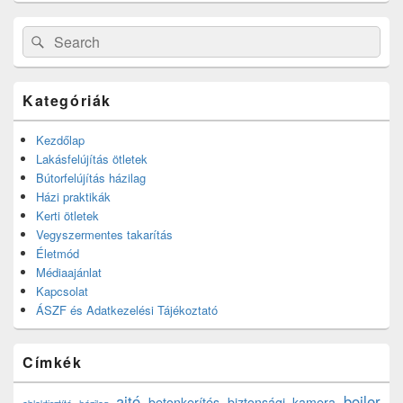
Search
Search
for:
Kategóriák
Kezdőlap
Lakásfelújítás ötletek
Bútorfelújítás házilag
Házi praktikák
Kerti ötletek
Vegyszermentes takarítás
Életmód
Médiaajánlat
Kapcsolat
ÁSZF és Adatkezelési Tájékoztató
Címkék
ajtó
bojler
betonkerítés
biztonsági kamera