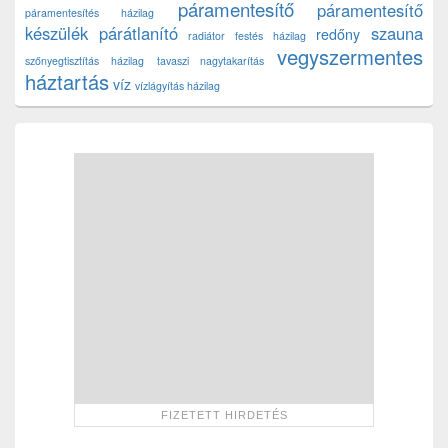
páramentesítő
páramentesítő
páramentesítés házilag
készülék
párátlanító
szauna
redőny
radiátor festés házilag
vegyszermentes
szőnyegtisztítás házilag
tavaszi nagytakarítás
háztartás
víz
vízlágyítás házilag