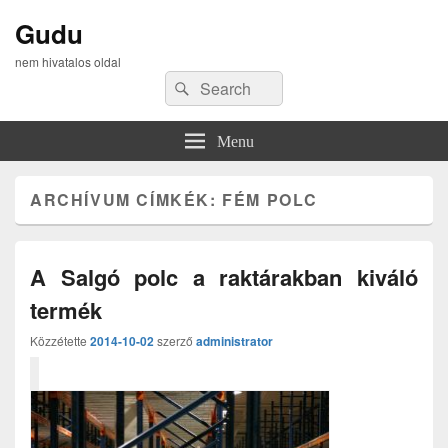
Gudu
nem hivatalos oldal
Search
Search
for:
Menu
ARCHÍVUM CÍMKÉK:
FÉM POLC
A Salgó polc a raktárakban kiváló
termék
Közzétette
2014-10-02
szerző
administrator