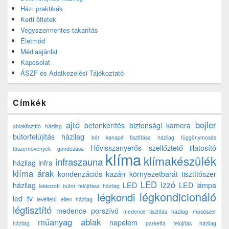
Házi praktikák
Kerti ötletek
Vegyszermentes takarítás
Életmód
Médiaajánlat
Kapcsolat
ÁSZF és Adatkezelési Tájékoztató
Címkék
ajtó
bojler
betonkerítés
biztonsági kamera
ablaktisztító házilag
bútorfelújítás házilag
bőr kanapé tisztítása házilag
függönymosás
Hővisszanyerős szellőztető
illatosító
fűszernövények gondozása
klíma
klímakészülék
infraszauna
házilag
infra
klíma árak
kondenzációs kazán
környezetbarát tisztítószer
LED izzó
házilag
LED
LED lámpa
lakkozott bútor felújítása házilag
légkondicionáló
légkondi
led tv
levéltetű ellen házilag
légtisztító
medence porszívó
medence tisztítás házilag
mosószer
műanyag ablak
napelem
házilag
parketta felújítás házilag