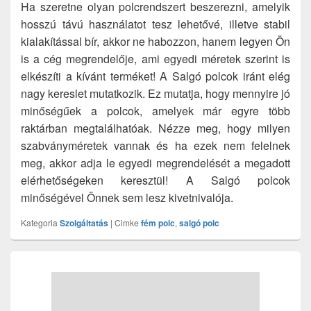
Ha szeretne olyan polcrendszert beszerezni, amelyik
hosszú távú használatot tesz lehetővé, illetve stabil
kialakítással bír, akkor ne habozzon, hanem legyen Ön
is a cég megrendelője, ami egyedi méretek szerint is
elkészíti a kívánt terméket! A Salgó polcok iránt elég
nagy kereslet mutatkozik. Ez mutatja, hogy mennyire jó
minőségűek a polcok, amelyek már egyre több
raktárban megtalálhatóak. Nézze meg, hogy milyen
szabványméretek vannak és ha ezek nem felelnek
meg, akkor adja le egyedi megrendelését a megadott
elérhetőségeken keresztül! A Salgó polcok
minőségével Önnek sem lesz kivetnivalója.
Kategoria
Szolgáltatás
|
Cimke
fém polc
,
salgó polc
Primary
Sidebar
Widget
Area