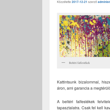
Közzétette
2017-12-21
szerző
administ
Beltéri falfestékek
Kattintsunk bizalommal, hi
áron, ami garancia a megtérülő
A beltéri falfestékek felvi
tapasztalatra. Csak fel kell k