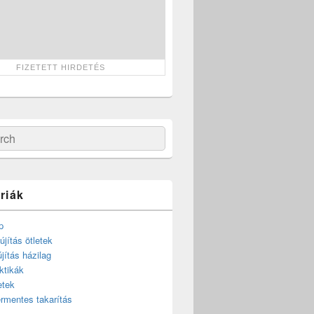
ch
riák
p
újítás ötletek
újítás házilag
ktikák
etek
rmentes takarítás