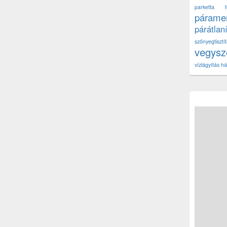
parketta fe
páramen
párátlan
szőnyegtisz
vegys
vízlágyítás há