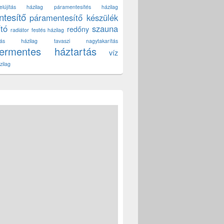
lújítás házilag
páramentesítés házilag
tesítő
páramentesítő készülék
ító
szauna
redőny
radiátor festés házilag
títás házilag
tavaszi nagytakarítás
zermentes háztartás
víz
zilag