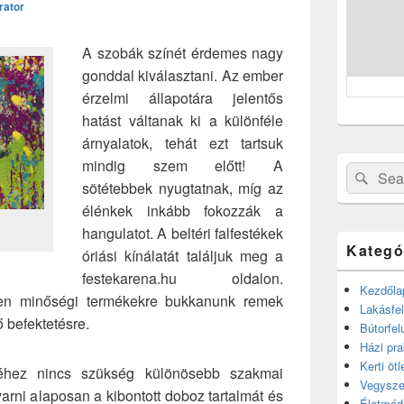
rator
A szobák színét érdemes nagy
gonddal kiválasztani. Az ember
érzelmi állapotára jelentős
hatást váltanak ki a különféle
árnyalatok, tehát ezt tartsuk
mindig szem előtt! A
Search
Sear
sötétebbek nyugtatnak, míg az
for:
élénkek inkább fokozzák a
hangulatot. A beltéri falfestékek
Kategó
óriási kínálatát találjuk meg a
festekarena.hu oldalon.
Kezdőla
szen minőségi termékekre bukkanunk remek
Lakásfel
 befektetésre.
Bútorfel
Házi pra
Kerti ötl
teléhez nincs szükség különösebb szakmai
Vegysze
avarni alaposan a kibontott doboz tartalmát és
Életmód