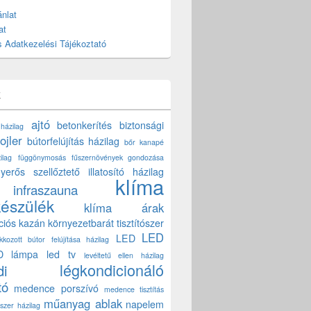
nlat
at
 Adatkezelési Tájékoztató
k
ajtó
betonkerítés
biztonsági
 házilag
ojler
bútorfelújítás házilag
bőr kanapé
ilag
függönymosás
fűszernövények gondozása
yerős szellőztető
illatosító házilag
klíma
infraszauna
készülék
klíma árak
ciós kazán
környezetbarát tisztítószer
LED
LED
akkozott bútor felújítása házilag
D lámpa
led tv
levéltetű ellen házilag
légkondicionáló
di
tó
medence porszívó
medence tisztítás
műanyag ablak
napelem
szer házilag