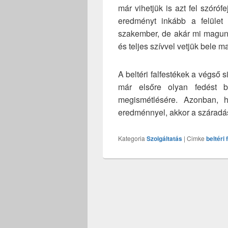
már vihetjük is azt fel szóróf
eredményt inkább a felület 
szakember, de akár mi magunk
és teljes szívvel vetjük bele
A beltéri falfestékek a végső 
már elsőre olyan fedést b
megismétlésére. Azonban,
eredménnyel, akkor a száradás
Kategoria
Szolgáltatás
|
Cimke
beltéri