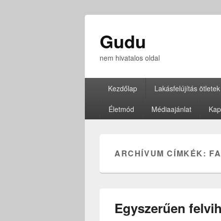
Gudu
nem hivatalos oldal
Elsődleges
Kezdőlap
Lakásfelújítás ötletek
menü
Életmód
Médiaajánlat
Kap
ARCHÍVUM CÍMKÉK:
F
Egyszerűen felvihe