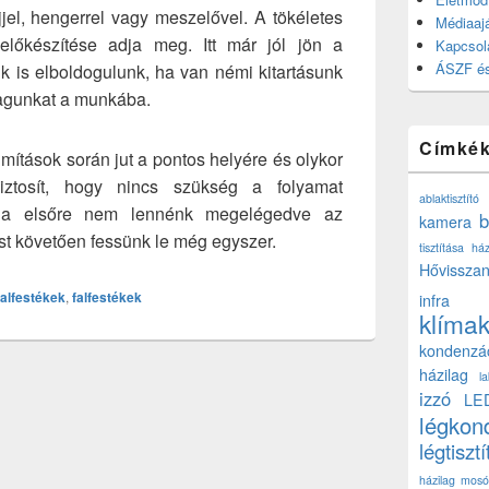
ejjel, hengerrel vagy meszelővel. A tökéletes
Médiaajá
előkészítése adja meg. Itt már jól jön a
Kapcsol
ÁSZF és
 is elboldogulunk, ha van némi kitartásunk
 magunkat a munkába.
Címké
simítások során jut a pontos helyére és olykor
iztosít, hogy nincs szükség a folyamat
ablaktisztító
 ha elsőre nem lennénk megelégedve az
b
kamera
t követően fessünk le még egyszer.
tisztítása ház
Hővisszan
 falfestékek
,
falfestékek
infra
klíma
kondenzá
házilag
l
izzó
LE
légkon
légtisztí
házilag
mosó