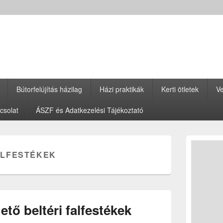
Bútorfelújítás házilag
Házi praktikák
Kerti ötletek
Ve
csolat
ÁSZF és Adatkezelési Tájékoztató
Primary
Sidebar
ALFESTÉKEK
Widget
Area
tő beltéri falfestékek