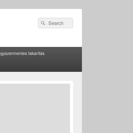
Search
Search
for:
gyszermentes takarítás