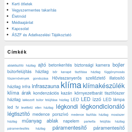
Kerti ötletek
Vegyszermentes takarítás
Életmód
Médiaajánlat
Kapcsolat
ÁSZF és Adatkezelési Tájékoztató
Címkék
ajtó
bojler
betonkerítés
biztonsági kamera
ablaktisztító házilag
bútorfelújítás házilag
bőr kanapé tisztítása házilag
függönymosás
Hővisszanyerős szellőztető
illatosító
fűszernövények gondozása
klíma
klímakészülék
infraszauna
házilag
infra
klíma árak
kondenzációs kazán
környezetbarát tisztítószer
LED izzó
házilag
LED
LED lámpa
lakkozott bútor felújítása házilag
légkondicionáló
légkondi
led tv
levéltetű ellen házilag
légtisztító
medence porszívó
medence tisztítás házilag
mosószer
műanyag ablak
napelem
házilag
parketta felújítás házilag
páramentesítő
páramentesítő
páramentesítés házilag