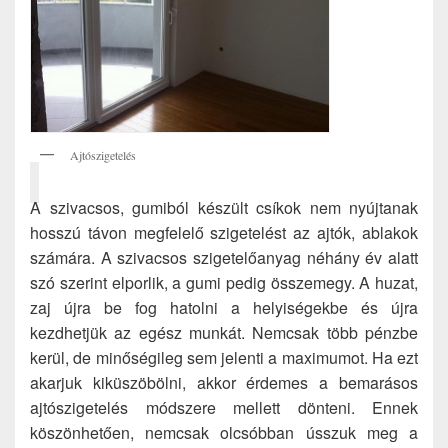
Ajtószigetelés
A szivacsos, gumiból készült csíkok nem nyújtanak
hosszú távon megfelelő szigetelést az ajtók, ablakok
számára. A szivacsos szigetelőanyag néhány év alatt
szó szerint elporlik, a gumi pedig összemegy. A huzat,
zaj újra be fog hatolni a helyiségekbe és újra
kezdhetjük az egész munkát. Nemcsak több pénzbe
kerül, de minőségileg sem jelenti a maximumot. Ha ezt
akarjuk kiküszöbölni, akkor érdemes a bemarásos
ajtószigetelés módszere mellett dönteni. Ennek
köszönhetően, nemcsak olcsóbban ússzuk meg a