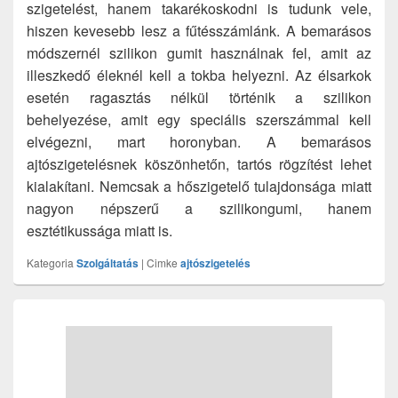
szigetelést, hanem takarékoskodni is tudunk vele,
hiszen kevesebb lesz a fűtésszámlánk. A bemarásos
módszernél szilikon gumit használnak fel, amit az
illeszkedő éleknél kell a tokba helyezni. Az élsarkok
esetén ragasztás nélkül történik a szilikon
behelyezése, amit egy speciális szerszámmal kell
elvégezni, mart horonyban. A bemarásos
ajtószigetelésnek köszönhetőn, tartós rögzítést lehet
kialakítani. Nemcsak a hőszigetelő tulajdonsága miatt
nagyon népszerű a szilikongumi, hanem
esztétikussága miatt is.
Kategoria
Szolgáltatás
|
Cimke
ajtószigetelés
Primary
Sidebar
Widget
Area