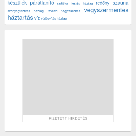
készülék
párátlanító
szauna
redőny
radiátor festés házilag
vegyszermentes
szőnyegtisztítás házilag
tavaszi nagytakarítás
háztartás
víz
vízlágyítás házilag