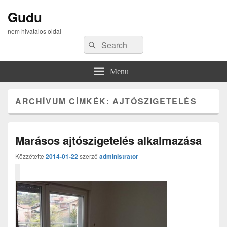
Gudu
nem hivatalos oldal
Search
Search
for:
Menu
ARCHÍVUM CÍMKÉK:
AJTÓSZIGETELÉS
Marásos ajtószigetelés alkalmazása
Közzétette
2014-01-22
szerző
administrator