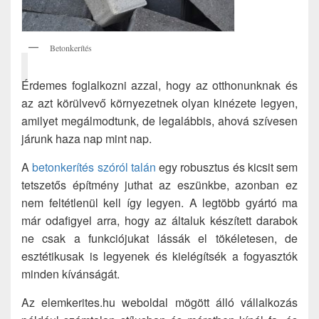
Betonkerítés
Érdemes foglalkozni azzal, hogy az otthonunknak és
az azt körülvevő környezetnek olyan kinézete legyen,
amilyet megálmodtunk, de legalábbis, ahová szívesen
járunk haza nap mint nap.
A
betonkerítés szóról talán
egy robusztus és kicsit sem
tetszetős építmény juthat az eszünkbe, azonban ez
nem feltétlenül kell így legyen. A legtöbb gyártó ma
már odafigyel arra, hogy az általuk készített darabok
ne csak a funkciójukat lássák el tökéletesen, de
esztétikusak is legyenek és kielégítsék a fogyasztók
minden kívánságát.
Az elemkerites.hu weboldal mögött álló vállalkozás