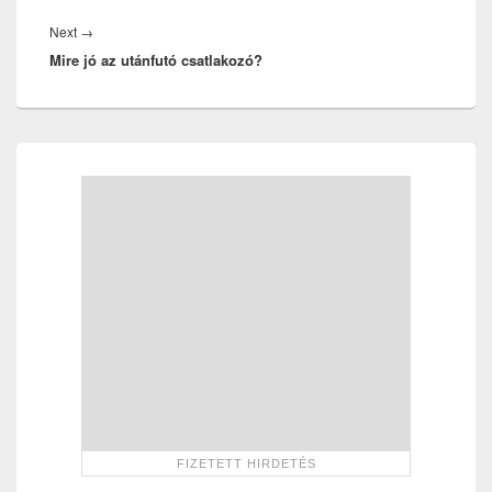
Next
Next
→
Mire jó az utánfutó csatlakozó?
post:
Primary
Sidebar
Widget
Area