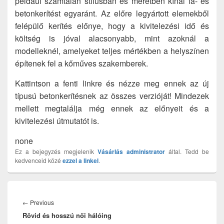
például számtalan stílusban és méretben kínál fa- és
betonkerítést egyaránt. Az előre legyártott elemekből
felépülő kerítés előnye, hogy a kivitelezési idő és
költség is jóval alacsonyabb, mint azoknál a
modelleknél, amelyeket teljes mértékben a helyszínen
építenek fel a kőműves szakemberek.
Kattintson a fenti linkre és nézze meg ennek az új
típusú betonkerítésnek az összes verzióját! Mindezek
mellett megtalálja még ennek az előnyeit és a
kivitelezési útmutatót is.
none
Ez a bejegyzés megjelenik
Vásárlás
administrator
által. Tedd be
kedvenceid közé
ezzel a linkel
.
Bejegyzés
navigáció
Previous
←
Previous
Rövid és hosszú női hálóing
post: