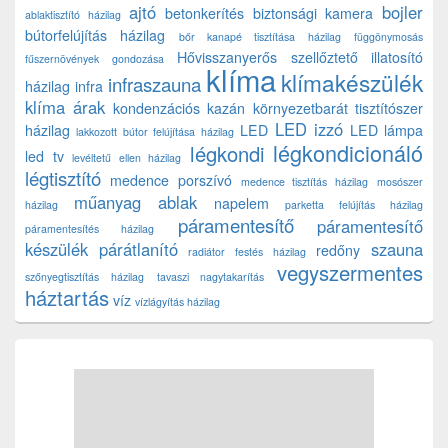
ajtó
bojler
betonkerítés
biztonsági kamera
ablaktisztító házilag
bútorfelújítás házilag
bőr kanapé tisztítása házilag
függönymosás
Hővisszanyerős szellőztető
illatosító
fűszernövények gondozása
klíma
klímakészülék
infraszauna
házilag
infra
klíma árak
kondenzációs kazán
környezetbarát tisztítószer
LED izzó
házilag
LED
LED lámpa
lakkozott bútor felújítása házilag
légkondicionáló
légkondi
led tv
levéltetű ellen házilag
légtisztító
medence porszívó
medence tisztítás házilag
mosószer
műanyag ablak
napelem
házilag
parketta felújítás házilag
páramentesítő
páramentesítő
páramentesítés házilag
készülék
párátlanító
szauna
redőny
radiátor festés házilag
vegyszermentes
szőnyegtisztítás házilag
tavaszi nagytakarítás
háztartás
víz
vízlágyítás házilag