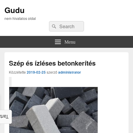
Gudu
nem hivatalos oldal
Search
Search
for:
Menu
Szép és ízléses betonkerítés
Közzétette
2019-02-25
szerző
administrator
alom