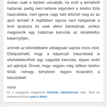
Sokan csak a fejüket csóválják, ha erről a termékről
hallanak, pedig nem kellene legyinteni a telefon fólia
használtára, mert igenis nagy kárt előzhet meg ez az
apró termék! A legtöbben sajnos nem hallgatnak a
fenti tanácsra és csak akkor bánkódnak, amikor
megjelenik egy hatalmas karcolás az okostelefon
képernyőjén,
aminek az eltüntetésére utólagosan sajnos nincs mód.
Elképzelhető, hogy a képernyő használatát is
ellehetetlenítheti egy nagyobb karcolás, éppen ezért
azt ajánljuk Önnek, hogy vegyen még időben telefon
fóliát, nehogy kénytelen legyen kicserélni a
készülékét!
none
Ez a bejegyzés megjelenik
Vásárlás
administrator
által. Tedd be
kedvenceid közé
ezzel a linkel
.