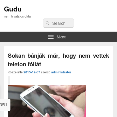
Gudu
nem hivatalos oldal
Search
Search
for:
Menu
Sokan bánják már, hogy nem vettek
telefon fóliát
Közzétette
2015-12-07
szerző
administrator
alom