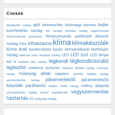
Címkék
ajtó
bojler
betonkerítés
biztonsági kamera
ablaktisztító házilag
bútorfelújítás házilag
bőr kanapé tisztítása házilag
függönymosás
Hővisszanyerős szellőztető
illatosító
fűszernövények gondozása
klíma
klímakészülék
infraszauna
házilag
infra
klíma árak
kondenzációs kazán
környezetbarát tisztítószer
LED izzó
házilag
LED
LED lámpa
lakkozott bútor felújítása házilag
légkondicionáló
légkondi
led tv
levéltetű ellen házilag
légtisztító
medence porszívó
medence tisztítás házilag
mosószer
műanyag ablak
napelem
házilag
parketta felújítás házilag
páramentesítő
páramentesítő
páramentesítés házilag
készülék
párátlanító
szauna
redőny
radiátor festés házilag
vegyszermentes
szőnyegtisztítás házilag
tavaszi nagytakarítás
háztartás
víz
vízlágyítás házilag