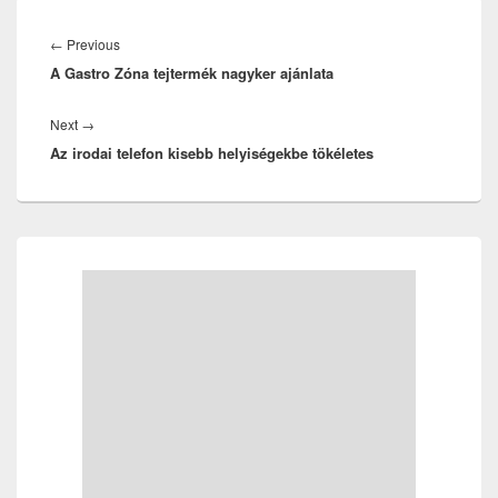
Bejegyzés
navigáció
Previous
←
Previous
A Gastro Zóna tejtermék nagyker ajánlata
post:
Next
Next
→
Az irodai telefon kisebb helyiségekbe tökéletes
post:
Primary
Sidebar
Widget
Area