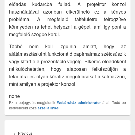
előadás kudarcba fullad. A projektor konzol
használatával azonban elkerülhető ez a kényes
probléma. A megfelelő falfelületre felrögzítve
könnyedén rá lehet helyezni a gépet, ami így pont a
megfelelő szögbe kerül.
Többé nem kell izgulnia amiatt, hogy az
alátámasztásként funkcionáló papírhalmaz szétcsúszik
vagy kitart-e a prezentáció végéig. Sikeres előadóként
nélkülözhetetlen, hogy alaposan felkészüljön a
feladatra és olyan kreatív megoldásokat alkalmazzon,
mint amilyen a projektor konzol.
none
Ez a bejegyzés megjelenik
Webáruház
administrator
által. Tedd be
kedvenceid közé
ezzel a linkel
.
Bejegyzés
navigáció
Previous
←
Previous