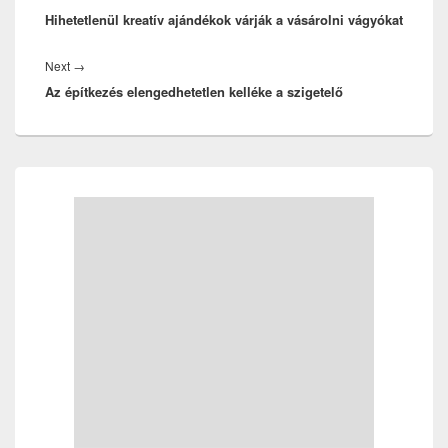
Hihetetlenül kreatív ajándékok várják a vásárolni vágyókat
post:
Next
Next
→
Az építkezés elengedhetetlen kelléke a szigetelő
post:
Primary
Sidebar
Widget
Area