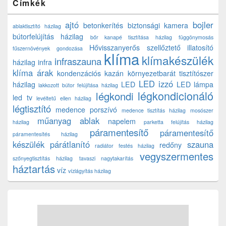
Címkék
ajtó
bojler
betonkerítés
biztonsági kamera
ablaktisztító házilag
bútorfelújítás házilag
bőr kanapé tisztítása házilag
függönymosás
Hővisszanyerős szellőztető
illatosító
fűszernövények gondozása
klíma
klímakészülék
infraszauna
házilag
infra
klíma árak
kondenzációs kazán
környezetbarát tisztítószer
LED izzó
házilag
LED
LED lámpa
lakkozott bútor felújítása házilag
légkondicionáló
légkondi
led tv
levéltetű ellen házilag
légtisztító
medence porszívó
medence tisztítás házilag
mosószer
műanyag ablak
napelem
házilag
parketta felújítás házilag
páramentesítő
páramentesítő
páramentesítés házilag
készülék
párátlanító
szauna
redőny
radiátor festés házilag
vegyszermentes
szőnyegtisztítás házilag
tavaszi nagytakarítás
háztartás
víz
vízlágyítás házilag