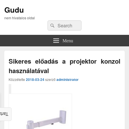
Gudu
nem hivatalos oldal
Search
Search
for:
Menu
Sikeres előadás a projektor konzol
használatával
Közzétette
2018-03-24
szerző
administrator
alom