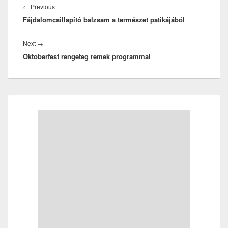
navigáció
Previous
←
Previous
Fájdalomcsillapító balzsam a természet patikájából
post:
Next
Next
→
Oktoberfest rengeteg remek programmal
post:
Primary
Sidebar
Widget
Area