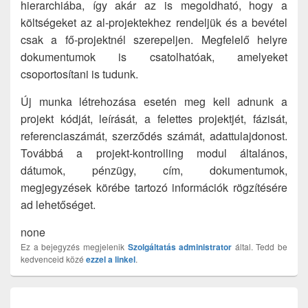
hierarchiába, így akár az is megoldható, hogy a
költségeket az al-projektekhez rendeljük és a bevétel
csak a fő-projektnél szerepeljen. Megfelelő helyre
dokumentumok is csatolhatóak, amelyeket
csoportosítani is tudunk.
Új munka létrehozása esetén meg kell adnunk a
projekt kódját, leírását, a felettes projektjét, fázisát,
referenciaszámát, szerződés számát, adattulajdonost.
Továbbá a projekt-kontrolling modul általános,
dátumok, pénzügy, cím, dokumentumok,
megjegyzések körébe tartozó információk rögzítésére
ad lehetőséget.
none
Ez a bejegyzés megjelenik
Szolgáltatás
administrator
által. Tedd be
kedvenceid közé
ezzel a linkel
.
Bejegyzés