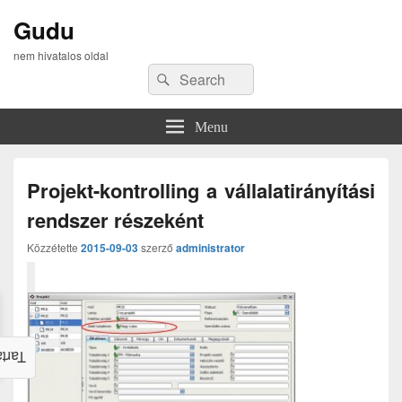
Gudu
nem hivatalos oldal
Search
Search
for:
Menu
Projekt-kontrolling a vállalatirányítási
rendszer részeként
Közzétette
2015-09-03
szerző
administrator
alom