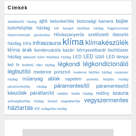
Címkék
ajtó
bojler
betonkerítés
biztonsági kamera
ablaktisztító házilag
bútorfelújítás házilag
bőr kanapé tisztítása házilag
függönymosás
Hővisszanyerős szellőztető
illatosító
fűszernövények gondozása
klíma
klímakészülék
infraszauna
házilag
infra
klíma árak
kondenzációs kazán
környezetbarát tisztítószer
LED izzó
házilag
LED
LED lámpa
lakkozott bútor felújítása házilag
légkondicionáló
légkondi
led tv
levéltetű ellen házilag
légtisztító
medence porszívó
medence tisztítás házilag
mosószer
műanyag ablak
napelem
házilag
parketta felújítás házilag
páramentesítő
páramentesítő
páramentesítés házilag
készülék
párátlanító
szauna
redőny
radiátor festés házilag
vegyszermentes
szőnyegtisztítás házilag
tavaszi nagytakarítás
háztartás
víz
vízlágyítás házilag