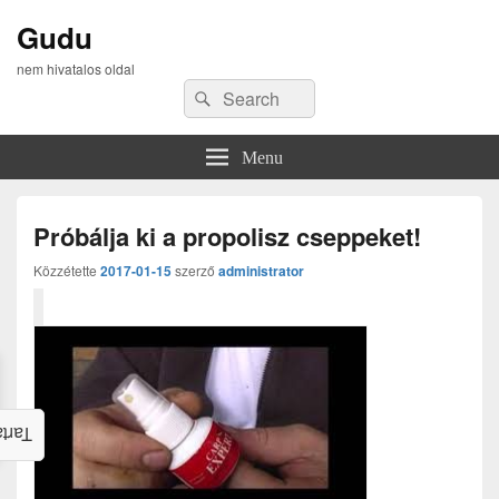
Gudu
nem hivatalos oldal
Search
Search
for:
Menu
Próbálja ki a propolisz cseppeket!
Közzétette
2017-01-15
szerző
administrator
alom