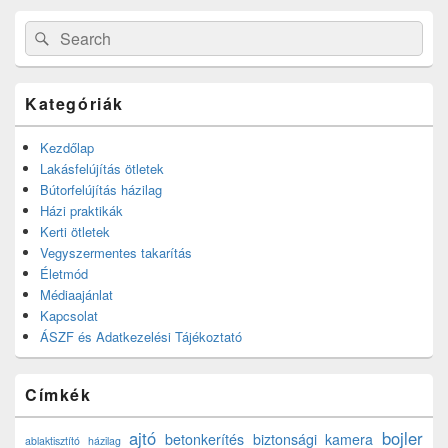
Search
Search
for:
Kategóriák
Kezdőlap
Lakásfelújítás ötletek
Bútorfelújítás házilag
Házi praktikák
Kerti ötletek
Vegyszermentes takarítás
Életmód
Médiaajánlat
Kapcsolat
ÁSZF és Adatkezelési Tájékoztató
Címkék
ajtó
bojler
betonkerítés
biztonsági kamera
ablaktisztító házilag