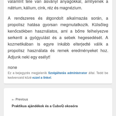
valamint tele van ásványi anyagokkal, amilyenek a
nátrium, kálium, cink, réz és magnézium.
A rendszeres és átgondolt alkalmazás során, a
propolisz hatása gyorsan megmutatkozik. Külsőleg
kenőcsökben használatos, ami a bőrre felhelyezve
serkenti a gyógyulást és a sebek hegesedését. A
kozmetikában is egyre inkább elterjedté válik a
propolisz használata és remek eredményeket hoz.
Adjunk neki egy esélyt!
none
Ez a bejegyzés megjelenik
Szolgáltatás
administrator
által. Tedd be
kedvenceid közé
ezzel a linkel
.
Bejegyzés
navigáció
Previous
←
Previous
Praktikus ajándékok és a CuboQ okosóra
post: