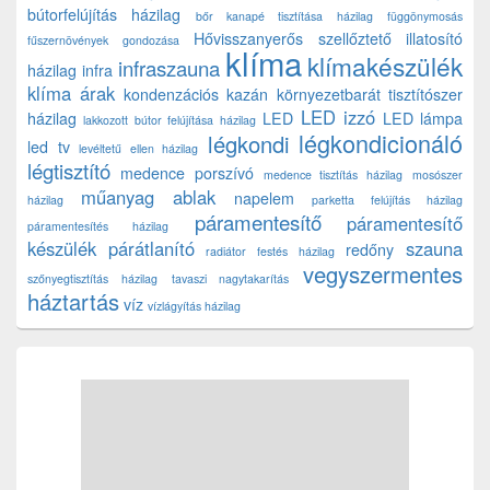
bútorfelújítás házilag
bőr kanapé tisztítása házilag
függönymosás
Hővisszanyerős szellőztető
illatosító
fűszernövények gondozása
klíma
klímakészülék
infraszauna
házilag
infra
klíma árak
kondenzációs kazán
környezetbarát tisztítószer
LED izzó
házilag
LED
LED lámpa
lakkozott bútor felújítása házilag
légkondicionáló
légkondi
led tv
levéltetű ellen házilag
légtisztító
medence porszívó
medence tisztítás házilag
mosószer
műanyag ablak
napelem
házilag
parketta felújítás házilag
páramentesítő
páramentesítő
páramentesítés házilag
készülék
párátlanító
szauna
redőny
radiátor festés házilag
vegyszermentes
szőnyegtisztítás házilag
tavaszi nagytakarítás
háztartás
víz
vízlágyítás házilag