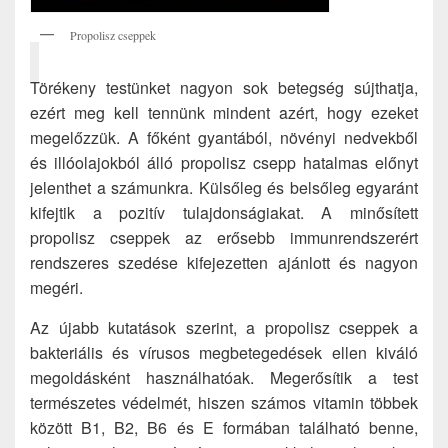
Propolisz cseppek
Törékeny testünket nagyon sok betegség sújthatja,
ezért meg kell tennünk mindent azért, hogy ezeket
megelőzzük. A főként gyantából, növényi nedvekből
és illóolajokból álló propolisz csepp hatalmas előnyt
jelenthet a számunkra. Külsőleg és belsőleg egyaránt
kifejtik a pozitív tulajdonságiakat. A minősített
propolisz cseppek az erősebb immunrendszerért
rendszeres szedése kifejezetten ajánlott és nagyon
megéri.
Az újabb kutatások szerint, a propolisz cseppek a
bakteriális és vírusos megbetegedések ellen kiváló
megoldásként használhatóak. Megerősítik a test
természetes védelmét, hiszen számos vitamin többek
között B1, B2, B6 és E formában található benne,