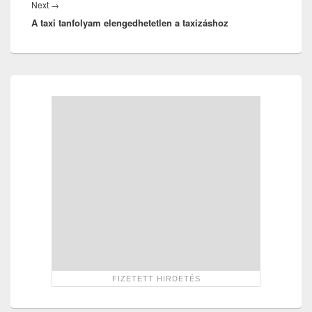
Next
Next
→
A taxi tanfolyam elengedhetetlen a taxizáshoz
post:
Primary
Sidebar
Widget
Area