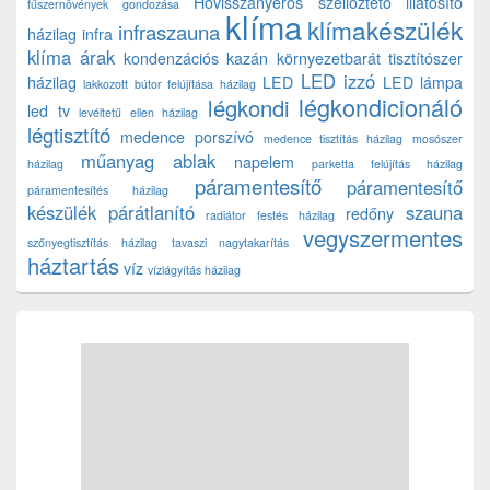
Hővisszanyerős szellőztető
illatosító
fűszernövények gondozása
klíma
klímakészülék
infraszauna
házilag
infra
klíma árak
kondenzációs kazán
környezetbarát tisztítószer
LED izzó
házilag
LED
LED lámpa
lakkozott bútor felújítása házilag
légkondicionáló
légkondi
led tv
levéltetű ellen házilag
légtisztító
medence porszívó
medence tisztítás házilag
mosószer
műanyag ablak
napelem
házilag
parketta felújítás házilag
páramentesítő
páramentesítő
páramentesítés házilag
készülék
párátlanító
szauna
redőny
radiátor festés házilag
vegyszermentes
szőnyegtisztítás házilag
tavaszi nagytakarítás
háztartás
víz
vízlágyítás házilag