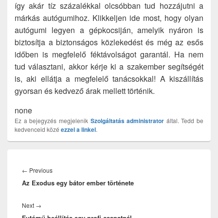
így akár tíz százalékkal olcsóbban tud hozzájutni a
márkás autógumihoz. Klikkeljen ide most, hogy olyan
autógumi legyen a gépkocsiján, amelyik nyáron is
biztosítja a biztonságos közlekedést és még az esős
időben is megfelelő féktávolságot garantál. Ha nem
tud választani, akkor kérje ki a szakember segítségét
is, aki ellátja a megfelelő tanácsokkal! A kiszállítás
gyorsan és kedvező árak mellett történik.
none
Ez a bejegyzés megjelenik
Szolgáltatás
administrator
által. Tedd be
kedvenceid közé
ezzel a linkel
.
Bejegyzés
navigáció
Previous
←
Previous
Az Exodus egy bátor ember története
post:
Next
Next
→
Futómű beállítás egy profi csapatnál
post: