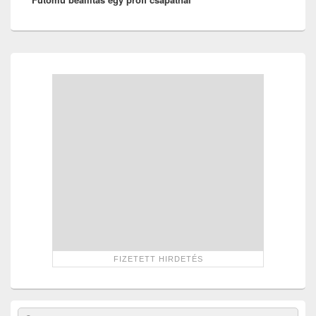
Primary
Sidebar
Widget
Area
Search