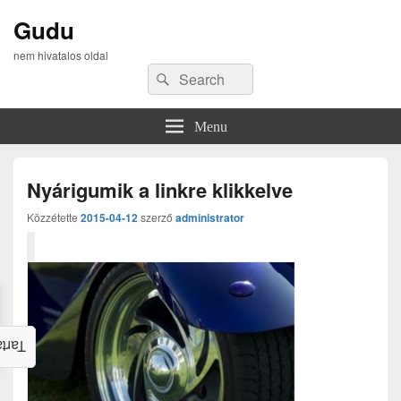
Gudu
nem hivatalos oldal
Search
Search
for:
Menu
Nyárigumik a linkre klikkelve
Közzétette
2015-04-12
szerző
administrator
alom