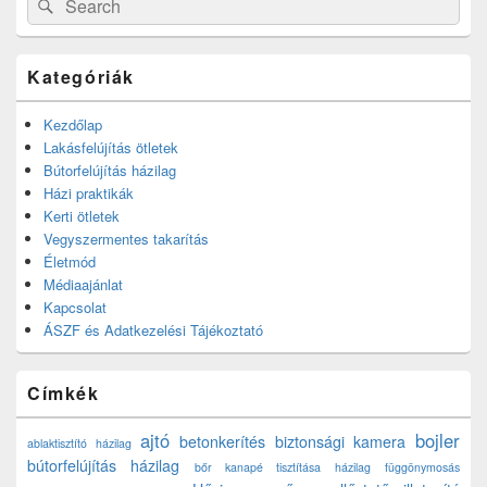
Search
for:
Kategóriák
Kezdőlap
Lakásfelújítás ötletek
Bútorfelújítás házilag
Házi praktikák
Kerti ötletek
Vegyszermentes takarítás
Életmód
Médiaajánlat
Kapcsolat
ÁSZF és Adatkezelési Tájékoztató
Címkék
ajtó
bojler
betonkerítés
biztonsági kamera
ablaktisztító házilag
bútorfelújítás házilag
bőr kanapé tisztítása házilag
függönymosás