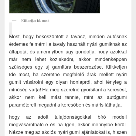
Klikkeljen ide most
Most, hogy beköszöntött a tavasz, minden autósnak
érdemes felmérni a tavaly használt nyári gumiknak az
állapotát és amennyiben úgy gondolja, hogy azokkal
már nem lehet közlekedni, akkor mindenképpen
szükséges egy új garnitúra beszerezése. Klikkeljen
ide most, ha szeretne megfelelő árak mellett nyári
gumit vásárolni egy olyan honlapról, ahol tényleg a
minőség várja! Ha meg szeretné gyorsítani a keresést,
akkor nem kell mást tennie, mint az autógumi
paramétereit megadni a keresőben és máris láthatja,
hogy az adott tulajdonságokkal bíró modell
megvásárolható-e és ha igen, akkor mennyibe kerül.
Nézze meg az akciós nyári gumi ajánlatokat is, hiszen