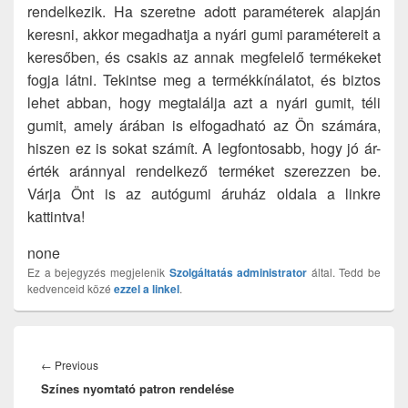
rendelkezik. Ha szeretne adott paraméterek alapján
keresni, akkor megadhatja a nyári gumi paramétereit a
keresőben, és csakis az annak megfelelő termékeket
fogja látni. Tekintse meg a termékkínálatot, és biztos
lehet abban, hogy megtalálja azt a nyári gumit, téli
gumit, amely árában is elfogadható az Ön számára,
hiszen ez is sokat számít. A legfontosabb, hogy jó ár-
érték aránnyal rendelkező terméket szerezzen be.
Várja Önt is az autógumi áruház oldala a linkre
kattintva!
none
Ez a bejegyzés megjelenik
Szolgáltatás
administrator
által. Tedd be
kedvenceid közé
ezzel a linkel
.
Bejegyzés
navigáció
Previous
←
Previous
Színes nyomtató patron rendelése
post: