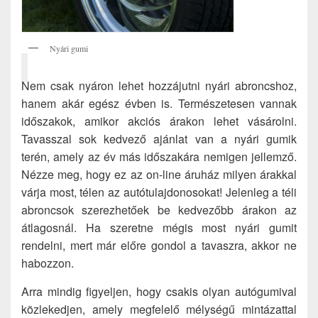
Nyári gumi
Nem csak nyáron lehet hozzájutni nyári abroncshoz,
hanem akár egész évben is. Természetesen vannak
időszakok, amikor akciós árakon lehet vásárolni.
Tavasszal sok kedvező ajánlat van a nyári gumik
terén, amely az év más időszakára nemigen jellemző.
Nézze meg, hogy ez az on-line áruház milyen árakkal
várja most, télen az autótulajdonosokat! Jelenleg a téli
abroncsok szerezhetőek be kedvezőbb árakon az
átlagosnál. Ha szeretne mégis most nyári gumit
rendelni, mert már előre gondol a tavaszra, akkor ne
habozzon.
Arra mindig figyeljen, hogy csakis olyan autógumival
közlekedjen, amely megfelelő mélységű mintázattal