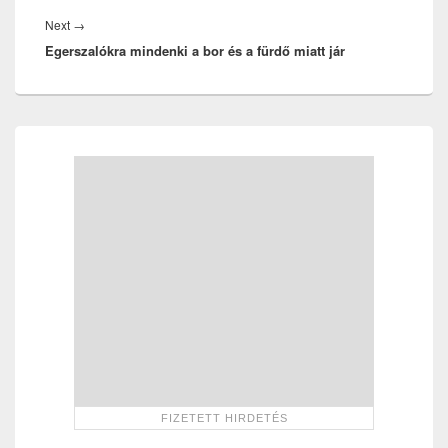
Next
Next
→
Egerszalókra mindenki a bor és a fürdő miatt jár
post:
Primary
Sidebar
Widget
Area