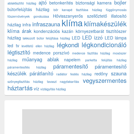
ajtó
bojler
betonkerítés
biztonsági kamera
ablaktisztító házilag
bútorfelújítás házilag
bőr kanapé tisztítása házilag
függönymosás
Hővisszanyerős szellőztető
illatosító
fűszernövények gondozása
klíma
klímakészülék
infraszauna
házilag
infra
klíma árak
kondenzációs kazán
környezetbarát tisztítószer
LED izzó
házilag
LED
LED lámpa
lakkozott bútor felújítása házilag
légkondicionáló
légkondi
led tv
levéltetű ellen házilag
légtisztító
medence porszívó
medence tisztítás házilag
mosószer
műanyag ablak
napelem
házilag
parketta felújítás házilag
páramentesítő
páramentesítő
páramentesítés házilag
készülék
párátlanító
szauna
redőny
radiátor festés házilag
vegyszermentes
szőnyegtisztítás házilag
tavaszi nagytakarítás
háztartás
víz
vízlágyítás házilag