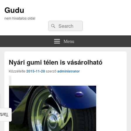
Gudu
nem hivatalos oldal
Search
Search
for:
Menu
Nyári gumi télen is vásárolható
Közzétette
2015-11-28
szerző
administrator
alom