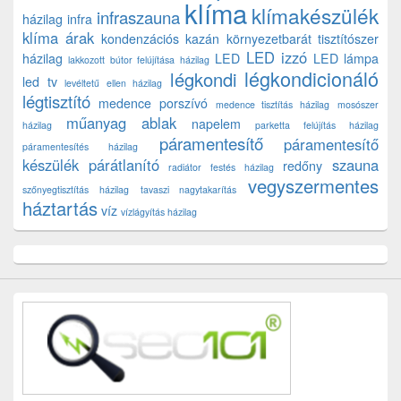
klíma
klímakészülék
infraszauna
házilag
infra
klíma árak
kondenzációs kazán
környezetbarát tisztítószer
LED izzó
házilag
LED
LED lámpa
lakkozott bútor felújítása házilag
légkondicionáló
légkondi
led tv
levéltetű ellen házilag
légtisztító
medence porszívó
medence tisztítás házilag
mosószer
műanyag ablak
napelem
házilag
parketta felújítás házilag
páramentesítő
páramentesítő
páramentesítés házilag
készülék
párátlanító
szauna
redőny
radiátor festés házilag
vegyszermentes
szőnyegtisztítás házilag
tavaszi nagytakarítás
háztartás
víz
vízlágyítás házilag