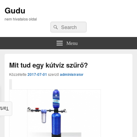
Gudu
nem hivatalos oldal
Search
Search
for:
Menu
Mit tud egy kútvíz szűrő?
Közzétette
2017-07-01
szerző
administrator
alom