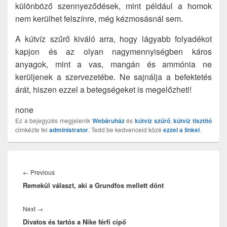
különböző szennyeződések, mint például a homok
nem kerülhet felszínre, még kézmosásnál sem.
A kútvíz szűrő kiváló arra, hogy lágyabb folyadékot
kapjon és az olyan nagymennyiségben káros
anyagok, mint a vas, mangán és ammónia ne
kerüljenek a szervezetébe. Ne sajnálja a befektetés
árát, hiszen ezzel a betegségeket is megelőzheti!
none
Ez a bejegyzés megjelenik
Webáruház
és
kútvíz szűrő
,
kútvíz tisztító
cimkézte fel
administrator
. Tedd be kedvenceid közé
ezzel a linkel
.
Bejegyzés
navigáció
Previous
←
Previous
Remekül választ, aki a Grundfos mellett dönt
post:
Next
Next
→
Divatos és tartós a Nike férfi cipő
post: