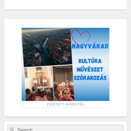
Primary
Sidebar
Widget
Area
Search
Search