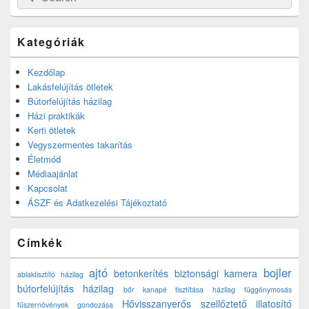
for:
Kategóriák
Kezdőlap
Lakásfelújítás ötletek
Bútorfelújítás házilag
Házi praktikák
Kerti ötletek
Vegyszermentes takarítás
Életmód
Médiaajánlat
Kapcsolat
ÁSZF és Adatkezelési Tájékoztató
Címkék
ajtó
bojler
betonkerítés
biztonsági kamera
ablaktisztító házilag
bútorfelújítás házilag
bőr kanapé tisztítása házilag
függönymosás
Hővisszanyerős szellőztető
illatosító
fűszernövények gondozása