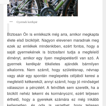
Gyermek kerékpár
Biztosan Ön is emlékszik még arra, amikor megkapta
élete első biciklijét. Nagyon elevenen maradnak meg
ezek az emlékek mindenkiben, ezért fontos, hogy a
saját gyermekének is biztosítani tudja a megfelelő
élményt, amikor egy ilyen meglepetésről van szó. A
gyermek kerékpár tökéletes ajándék bármilyen
alkalomra. Nem számít, hogy születésnap, névnap
vagy akár egy spontán meglepetés céljából keresi a
megfelelő kétkerekűt, annyi számít, hogy jó minőséget
válasszon a pénzéért. A felnőttek sem szeretik, ha a
biciklit nehéz tekerni és kormányozni, ezért teljesen
érthető, hogy a gyerekek számára ez még inkább
kellemetlen, és oda is vezethet, hogy teljesen