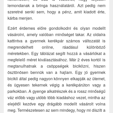
lemondanak a bringa használatáról. Azt pedig nem
szeretné senki sem, hogy a pénz, amit kiadott érte,
kárba menjen.
Ezért érdemes előre gondolkodni és olyan modellt
vásárolni, amely valóban minőséget takar. Az oldalra
kattintva a gyermek kerékpár számos változatát is
megrendelheti online, ráadásul különböző
méretekben. Egy táblázat segíti hozzá a vásárlókat a
megfelelő méret kiválasztásához. Már 2 éves kortól is
megtanulhatnak a csöppségek biciklizni, hiszen
ösztönösen bennük van a hajlam. Egy jó gyermek
bicikli által pedig nagyon könnyen elkapják az ütemet,
és ügyesen tekernek végig a kerékpárúton vagy a
parkokban. A gyenge alkatrészek és a rossz minőségű
váz előbb vagy utóbb több kiadáshoz vezet, mintha az
elejétől kezdve egy drágább modellt vásárolt volna
meg. Természetesen az sem mindegy, hogy mi díszíti a