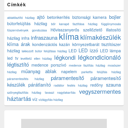
Címkék
ajtó
bojler
betonkerítés
biztonsági kamera
ablaktisztító házilag
bútorfelújítás házilag
bőr kanapé tisztítása házilag
függönymosás
Hővisszanyerős szellőztető
illatosító
fűszernövények gondozása
klíma
klímakészülék
infraszauna
házilag
infra
klíma árak
kondenzációs kazán
környezetbarát tisztítószer
LED izzó
házilag
LED
LED lámpa
lakkozott bútor felújítása házilag
légkondicionáló
légkondi
led tv
levéltetű ellen házilag
légtisztító
medence porszívó
medence tisztítás házilag
mosószer
műanyag ablak
napelem
házilag
parketta felújítás házilag
páramentesítő
páramentesítő
páramentesítés házilag
készülék
párátlanító
szauna
redőny
radiátor festés házilag
vegyszermentes
szőnyegtisztítás házilag
tavaszi nagytakarítás
háztartás
víz
vízlágyítás házilag