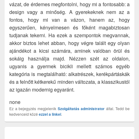
vázat, de érdemes megfontolni, hogy mi a fontosabb: a
design vagy a minőség. A gyerekeknek nem az a
fontos, hogy mi van a vázon, hanem az, hogy
egyszerűen, kényelmesen és főként magabiztosan
tudjanak tekerni. Ha ezek a szempontok megvannak,
akkor biztos lehet abban, hogy végre talált egy olyan
ajándékot a kicsi számára, aminek valóban örül és
sokáig használja majd. Nézzen szét az oldalon,
ugyanis a gyermek bicikli mellett számos egyéb
kategória is megtalálható: alkatrészek, kerékpártáskák
és a felnőtt kétkerekű minden változata, a klasszikustól
az igazán modernig egyaránt.
none
Ez a bejegyzés megjelenik
Szolgáltatás
administrator
által. Tedd be
kedvenceid közé
ezzel a linkel
.
Bejegyzés