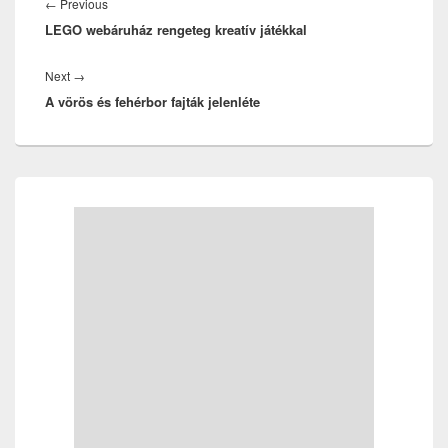
navigáció
Previous
←
Previous
LEGO webáruház rengeteg kreatív játékkal
post:
Next
Next
→
A vörös és fehérbor fajták jelenléte
post:
Primary
Sidebar
Widget
Area