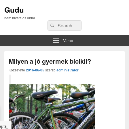
Gudu
nem hivatalos oldal
Search
Search
for:
Menu
Milyen a jó gyermek bicikli?
Közzétette
2016-06-05
szerző
administrator
alom