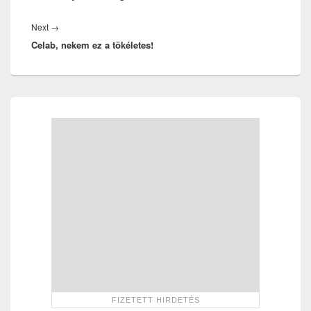
Next
Next
→
Celab, nekem ez a tökéletes!
post:
Primary
Sidebar
Widget
Area