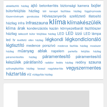
ajtó
bojler
betonkerítés
biztonsági kamera
ablaktisztító házilag
bútorfelújítás házilag
bőr kanapé tisztítása házilag
függönymosás
Hővisszanyerős szellőztető
illatosító
fűszernövények gondozása
klíma
klímakészülék
infraszauna
házilag
infra
klíma árak
kondenzációs kazán
környezetbarát tisztítószer
LED izzó
házilag
LED
LED lámpa
lakkozott bútor felújítása házilag
légkondicionáló
légkondi
led tv
levéltetű ellen házilag
légtisztító
medence porszívó
medence tisztítás házilag
mosószer
műanyag ablak
napelem
házilag
parketta felújítás házilag
páramentesítő
páramentesítő
páramentesítés házilag
készülék
párátlanító
szauna
redőny
radiátor festés házilag
vegyszermentes
szőnyegtisztítás házilag
tavaszi nagytakarítás
háztartás
víz
vízlágyítás házilag