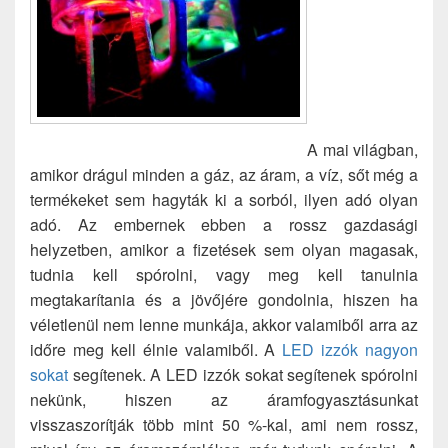
A mai világban,
amikor drágul minden a gáz, az áram, a víz, sőt még a
termékeket sem hagyták ki a sorból, ilyen adó olyan
adó. Az embernek ebben a rossz gazdasági
helyzetben, amikor a fizetések sem olyan magasak,
tudnia kell spórolni, vagy meg kell tanulnia
megtakarítania és a jövőjére gondolnia, hiszen ha
véletlenül nem lenne munkája, akkor valamiből arra az
időre meg kell élnie valamiből. A
LED izzók nagyon
sokat
segítenek. A LED izzók sokat segítenek spórolni
nekünk, hiszen az áramfogyasztásunkat
visszaszorítják több mint 50 %-kal, ami nem rossz,