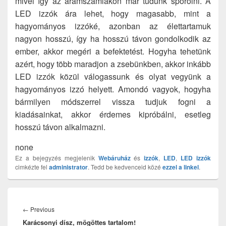
mivel így az áramszámlákon már tudunk spórolni. A
LED izzók ára lehet, hogy magasabb, mint a
hagyományos izzóké, azonban az élettartamuk
nagyon hosszú, így ha hosszú távon gondolkodik az
ember, akkor megéri a befektetést. Hogyha tehetünk
azért, hogy több maradjon a zsebünkben, akkor inkább
LED izzók közül válogassunk és olyat vegyünk a
hagyományos izzó helyett. Amondó vagyok, hogyha
bármilyen módszerrel vissza tudjuk fogni a
kiadásainkat, akkor érdemes kipróbálni, esetleg
hosszú távon alkalmazni.
none
Ez a bejegyzés megjelenik
Webáruház
és
izzók
,
LED
,
LED izzók
cimkézte fel
administrator
. Tedd be kedvenceid közé
ezzel a linkel
.
Bejegyzés
navigáció
Previous
←
Previous
Karácsonyi dísz, mögöttes tartalom!
post: