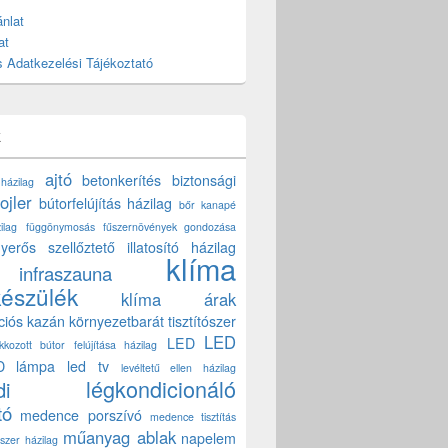
nlat
at
 Adatkezelési Tájékoztató
k
ajtó
betonkerítés
biztonsági
 házilag
ojler
bútorfelújítás házilag
bőr kanapé
ilag
függönymosás
fűszernövények gondozása
yerős szellőztető
illatosító házilag
klíma
infraszauna
készülék
klíma árak
ciós kazán
környezetbarát tisztítószer
LED
LED
akkozott bútor felújítása házilag
D lámpa
led tv
levéltetű ellen házilag
légkondicionáló
di
tó
medence porszívó
medence tisztítás
műanyag ablak
napelem
szer házilag