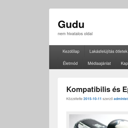
Gudu
nem hivatalos oldal
Elsődleges
Kezdőlap
Lakásfelújítás ötletek
menü
Életmód
Médiaajánlat
Kap
Kompatibilis és 
Közzétette
2015-10-11
szerző
administ