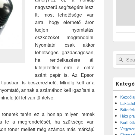
nagyszerű segítségére lesz.
Itt most lehetősége van
arra, hogy elérhető áron
tudjon nyomtatási
eszközöket megrendelni.
Nyomtatni csak akkor
lehetséges gazdaságosan,
Search
Sear
ha rendelkezésre áll
for:
kifejezetten erre a célra
szánt papír is. Az Epson
s típusban is beszerezhető. Mindig kell arra
Kategó
 nyomtató, annak a számához kell igazítani a
mindig jól fel van tüntetve.
Kezdőla
Lakásfel
Bútorfel
tonerek terén ez a honlap milyen remek
Házi pra
dja le a megrendelését, ha szüksége van
Kerti ötl
pson toner mellett még számos más márkájú
Vegysze
Életmód