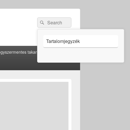
Search
Search
for:
Tartalomjegyzék
gyszermentes takarítás