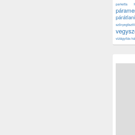
parketta fe
páramen
párátlan
szőnyegtisz
vegys
vízlágyítás há