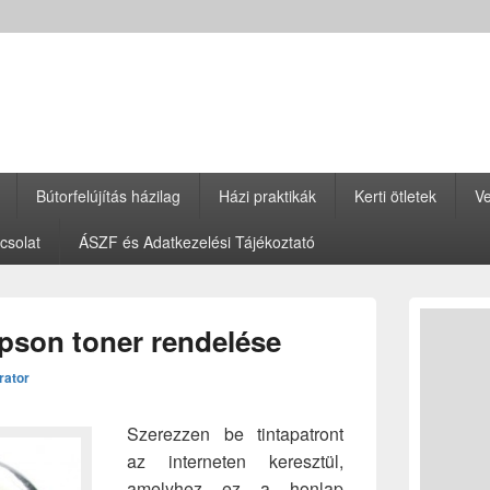
Bútorfelújítás házilag
Házi praktikák
Kerti ötletek
Ve
csolat
ÁSZF és Adatkezelési Tájékoztató
Primary
Sidebar
Epson toner rendelése
Widget
Area
rator
Szerezzen be tintapatront
az interneten keresztül,
amelyhez ez a honlap