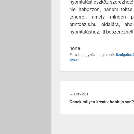
nyomtatási eszköz szerezhető
Ne habozzon, hanem töltse 
tonerrel, amely minden 
printbazis.hu oldalára, a
nyomtatáshoz. Itt beszerezheti
none
Ez a bejegyzés megjelenik
Szolgáltat
linkel
.
Bejegyzés
navigáció
Previous
←
Previous
Önnek milyen kreatív hobbija van?
post: