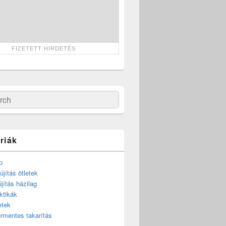
ch
riák
p
újítás ötletek
újítás házilag
ktikák
etek
rmentes takarítás