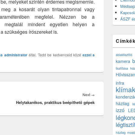
 be, melyeket szintén érdemes megismernie.
Médiaajá
meg a kosarát olyan tintapatronnal vagy
Kapcsol
paraméterében megfelel. Nézzen be a
ÁSZF és
hol megtalál mindent egyetlen helyen a
 a szükséges írószereket is.
Címké
ás
administrator
által. Tedd be kedvenceid közé
ezzel a
ablaktisztító
b
kamera
tisztítása ház
Hővisszan
infra
klíma
Next
Next
→
kondenzá
Helytakarékos, praktikus beépíthető gépek
post:
házilag
l
izzó
LE
légkon
légtisztí
házilag
mosó