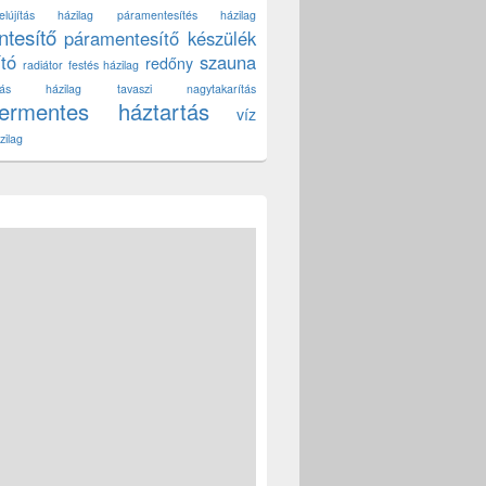
lújítás házilag
páramentesítés házilag
tesítő
páramentesítő készülék
ító
szauna
redőny
radiátor festés házilag
títás házilag
tavaszi nagytakarítás
zermentes háztartás
víz
zilag