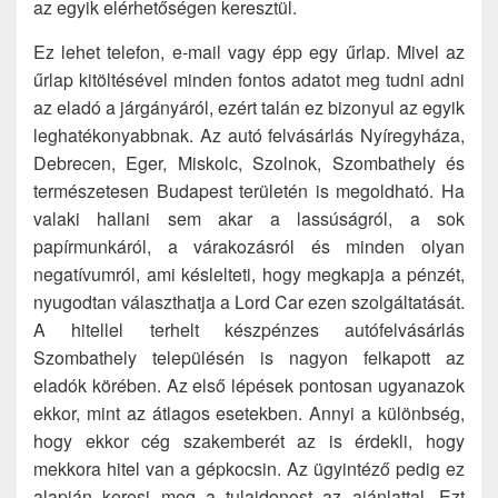
az egyik elérhetőségen keresztül.
Ez lehet telefon, e-mail vagy épp egy űrlap. Mivel az
űrlap kitöltésével minden fontos adatot meg tudni adni
az eladó a járgányáról, ezért talán ez bizonyul az egyik
leghatékonyabbnak. Az autó felvásárlás Nyíregyháza,
Debrecen, Eger, Miskolc, Szolnok, Szombathely és
természetesen Budapest területén is megoldható. Ha
valaki hallani sem akar a lassúságról, a sok
papírmunkáról, a várakozásról és minden olyan
negatívumról, ami késlelteti, hogy megkapja a pénzét,
nyugodtan választhatja a Lord Car ezen szolgáltatását.
A hitellel terhelt készpénzes autófelvásárlás
Szombathely településén is nagyon felkapott az
eladók körében. Az első lépések pontosan ugyanazok
ekkor, mint az átlagos esetekben. Annyi a különbség,
hogy ekkor cég szakemberét az is érdekli, hogy
mekkora hitel van a gépkocsin. Az ügyintéző pedig ez
alapján keresi meg a tulajdonost az ajánlattal. Ezt