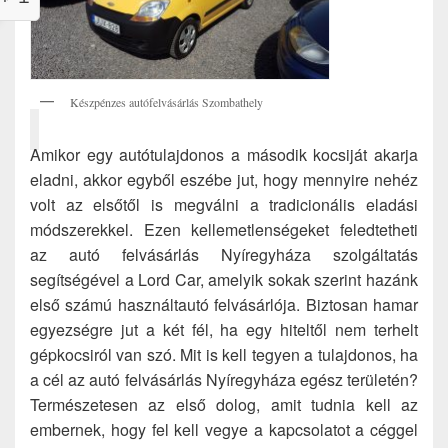
Készpénzes autófelvásárlás Szombathely
Amikor egy autótulajdonos a második kocsiját akarja
eladni, akkor egyből eszébe jut, hogy mennyire nehéz
volt az elsőtől is megválni a tradicionális eladási
módszerekkel. Ezen kellemetlenségeket feledtetheti
az autó felvásárlás Nyíregyháza szolgáltatás
segítségével a Lord Car, amelyik sokak szerint hazánk
első számú használtautó felvásárlója. Biztosan hamar
egyezségre jut a két fél, ha egy hiteltől nem terhelt
gépkocsiról van szó. Mit is kell tegyen a tulajdonos, ha
a cél az autó felvásárlás Nyíregyháza egész területén?
Természetesen az első dolog, amit tudnia kell az
embernek, hogy fel kell vegye a kapcsolatot a céggel