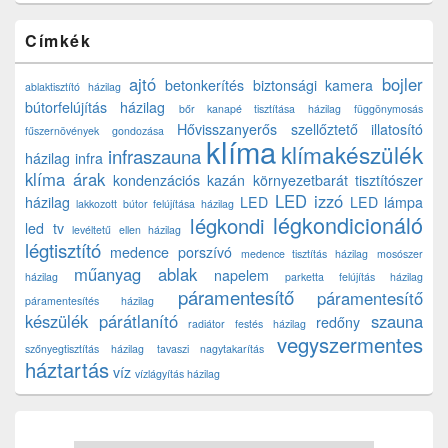
Címkék
ajtó
bojler
betonkerítés
biztonsági kamera
ablaktisztító házilag
bútorfelújítás házilag
bőr kanapé tisztítása házilag
függönymosás
Hővisszanyerős szellőztető
illatosító
fűszernövények gondozása
klíma
klímakészülék
infraszauna
házilag
infra
klíma árak
kondenzációs kazán
környezetbarát tisztítószer
LED izzó
házilag
LED
LED lámpa
lakkozott bútor felújítása házilag
légkondicionáló
légkondi
led tv
levéltetű ellen házilag
légtisztító
medence porszívó
medence tisztítás házilag
mosószer
műanyag ablak
napelem
házilag
parketta felújítás házilag
páramentesítő
páramentesítő
páramentesítés házilag
készülék
párátlanító
szauna
redőny
radiátor festés házilag
vegyszermentes
szőnyegtisztítás házilag
tavaszi nagytakarítás
háztartás
víz
vízlágyítás házilag