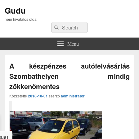
Gudu
nem hivatalos oldal
Search
Search
for:
Menu
A készpénzes autófelvásárlás
Szombathelyen mindig
zökkenőmentes
Közzétette
2018-10-01
szerző
administrator
alom