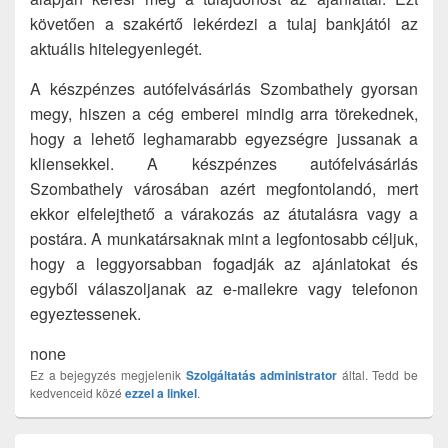
követően a szakértő lekérdezi a tulaj bankjától az
aktuális hitelegyenlegét.
A készpénzes autófelvásárlás Szombathely gyorsan
megy, hiszen a cég emberei mindig arra törekednek,
hogy a lehető leghamarabb egyezségre jussanak a
kliensekkel. A készpénzes autófelvásárlás
Szombathely városában azért megfontolandó, mert
ekkor elfelejthető a várakozás az átutalásra vagy a
postára. A munkatársaknak mint a legfontosabb céljuk,
hogy a leggyorsabban fogadják az ajánlatokat és
egyből válaszoljanak az e-mailekre vagy telefonon
egyeztessenek.
none
Ez a bejegyzés megjelenik
Szolgáltatás
administrator
által. Tedd be
kedvenceid közé
ezzel a linkel
.