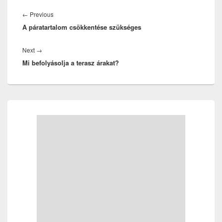
Bejegyzés
navigáció
Previous
←
Previous
A páratartalom csökkentése szükséges
post:
Next
Next
→
Mi befolyásolja a terasz árakat?
post:
Primary
Sidebar
Widget
Area