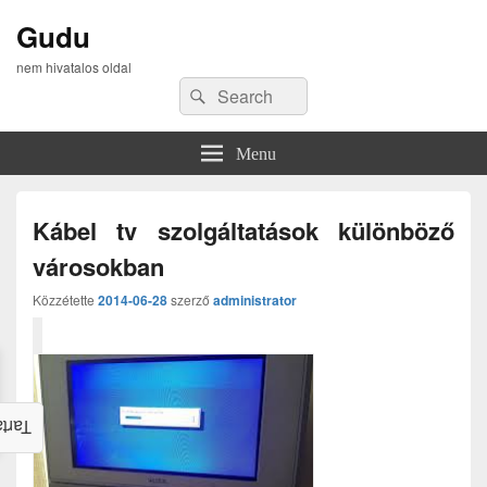
Gudu
nem hivatalos oldal
Search
Search
for:
Menu
Kábel tv szolgáltatások különböző
városokban
Közzétette
2014-06-28
szerző
administrator
alom