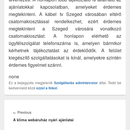
ajánlatokkal kapcsolatban, amelyeket érdemes
megtekinteni. A kábel tv Szeged városában eltérő
csatornakiosztással rendelkezhet, ezért érdemes
megtekinteni a Szeged városára vonatkozó
csatornakiosztást. A honlapon elérhető az
ügyfélszolgálat telefonszáma is, amelyen bármikor
kérhetnek tájékoztatást az érdeklődők. A felület
kiegészítő szolgáltatásokat is kínál, amelyekre szintén
érdemes figyelmet szánni.
none
Ez a bejegyzés megjelenik
Szolgáltatás
administrator
által. Tedd be
kedvenceid közé
ezzel a linkel
.
Bejegyzés
navigáció
Previous
←
Previous
A klíma webáruház nyári ajánlatai
post: