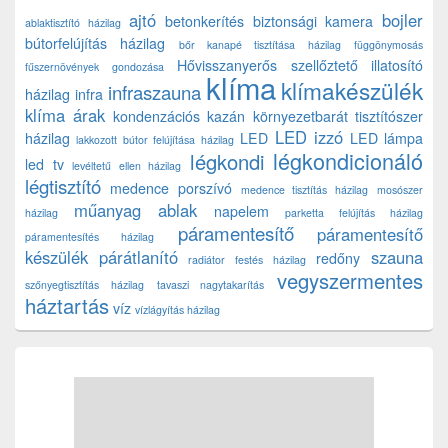
ajtó
bojler
betonkerítés
biztonsági kamera
ablaktisztító házilag
bútorfelújítás házilag
bőr kanapé tisztítása házilag
függönymosás
Hővisszanyerős szellőztető
illatosító
fűszernövények gondozása
klíma
klímakészülék
infraszauna
házilag
infra
klíma árak
kondenzációs kazán
környezetbarát tisztítószer
LED izzó
házilag
LED
LED lámpa
lakkozott bútor felújítása házilag
légkondicionáló
légkondi
led tv
levéltetű ellen házilag
légtisztító
medence porszívó
medence tisztítás házilag
mosószer
műanyag ablak
napelem
házilag
parketta felújítás házilag
páramentesítő
páramentesítő
páramentesítés házilag
készülék
párátlanító
szauna
redőny
radiátor festés házilag
vegyszermentes
szőnyegtisztítás házilag
tavaszi nagytakarítás
háztartás
víz
vízlágyítás házilag