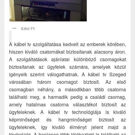
Kábel TV
A kábel tv szolgáltatása kedvelt az emberek körében,
hiszen kiváló csatornákat biztosítanak alacsony áron.
A szolgáltatások ajánlatai különböző csomagokat
biztosítanak az ügyfelek számára, amelyek közül
igényeik szerint válogathatnak. A kábel tv Szeged
városában három csomagot biztosít. Az első
csomagban néhány, a másodikban több csatorna
található meg, a harmadik pedig a családi csomag,
amely hatalmas csatorna választékot biztosít az
ügyfeleknek. A kábel tv technológiája is kiváló
képminőséget és hangminőséget biztosít az
ügyfeleknek, így kiváló élményt jelent majd a
tévénézés. A honlapon több tájékoztató is található az