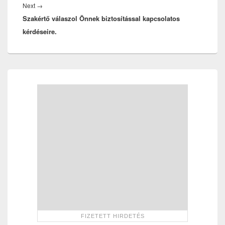
Next
Next
→
Szakértő válaszol Önnek biztosítással kapcsolatos
post:
kérdéseire.
Primary
Sidebar
Widget
Area