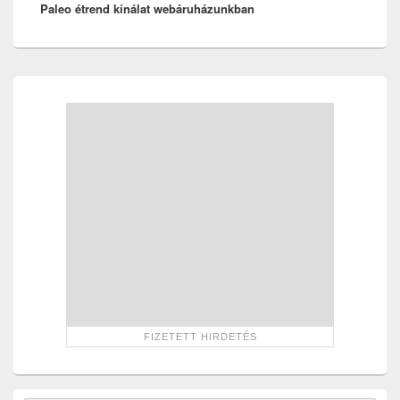
Paleo étrend kínálat webáruházunkban
post:
Primary
Sidebar
Widget
Area