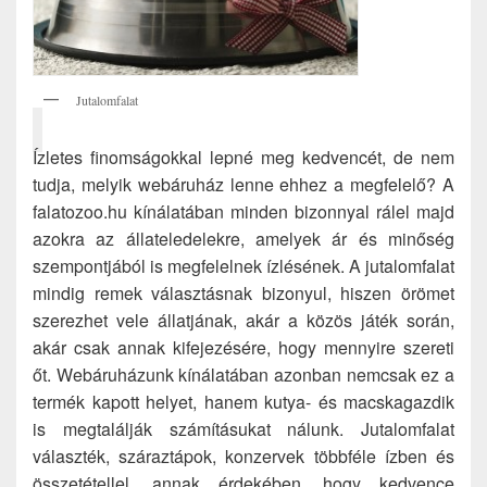
Jutalomfalat
Ízletes finomságokkal lepné meg kedvencét, de nem
tudja, melyik webáruház lenne ehhez a megfelelő? A
falatozoo.hu kínálatában minden bizonnyal rálel majd
azokra az állateledelekre, amelyek ár és minőség
szempontjából is megfelelnek ízlésének. A jutalomfalat
mindig remek választásnak bizonyul, hiszen örömet
szerezhet vele állatjának, akár a közös játék során,
akár csak annak kifejezésére, hogy mennyire szereti
őt. Webáruházunk kínálatában azonban nemcsak ez a
termék kapott helyet, hanem kutya- és macskagazdik
is megtalálják számításukat nálunk. Jutalomfalat
választék, száraztápok, konzervek többféle ízben és
összetétellel, annak érdekében, hogy kedvence