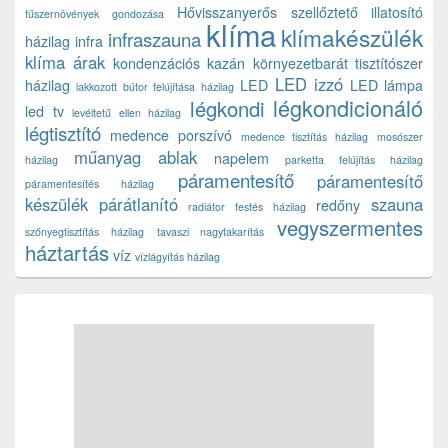
Hővisszanyerős szellőztető
illatosító
fűszernövények gondozása
klíma
klímakészülék
infraszauna
házilag
infra
klíma árak
kondenzációs kazán
környezetbarát tisztítószer
LED izzó
házilag
LED
LED lámpa
lakkozott bútor felújítása házilag
légkondicionáló
légkondi
led tv
levéltetű ellen házilag
légtisztító
medence porszívó
medence tisztítás házilag
mosószer
műanyag ablak
napelem
házilag
parketta felújítás házilag
páramentesítő
páramentesítő
páramentesítés házilag
készülék
párátlanító
szauna
redőny
radiátor festés házilag
vegyszermentes
szőnyegtisztítás házilag
tavaszi nagytakarítás
háztartás
víz
vízlágyítás házilag