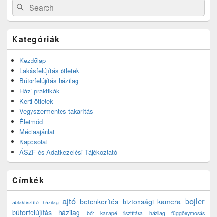
Search
Search
for:
Kategóriák
Kezdőlap
Lakásfelújítás ötletek
Bútorfelújítás házilag
Házi praktikák
Kerti ötletek
Vegyszermentes takarítás
Életmód
Médiaajánlat
Kapcsolat
ÁSZF és Adatkezelési Tájékoztató
Címkék
ajtó
bojler
betonkerítés
biztonsági kamera
ablaktisztító házilag
bútorfelújítás házilag
bőr kanapé tisztítása házilag
függönymosás