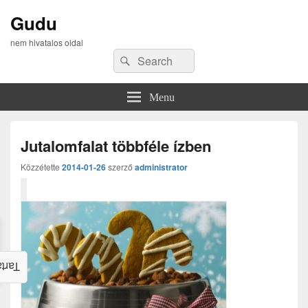
Gudu
nem hivatalos oldal
Search
Search
for:
Menu
Jutalomfalat többféle ízben
Közzétette
2014-01-26
szerző
administrator
alom