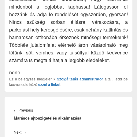
mindenből a legjobbat kaphassa! Látogasson el
hozzánk és adja le rendelését egyszerűen, gyorsan!
Nincs szükség sorban állásra, várakozásra, a
parkolási hely keresgélésére, csak néhány kattintás és
hamarosan otthonába érkeznek minőségi termékeink!
Többféle jutalomfalat elérhető áron vásárolható meg
tőlünk, sőt, vemhes, vagy túlsúllyal küzdő kedvence
számára is megtalálhatja a legjobb eledeleket.
none
Ez a bejegyzés megjelenik
Szolgáltatás
administrator
által. Tedd be
kedvenceid közé
ezzel a linkel
.
Bejegyzés
navigáció
Previous
←
Previous
Marásos ajtószigetelés alkalmazása
post:
Next
Next
→