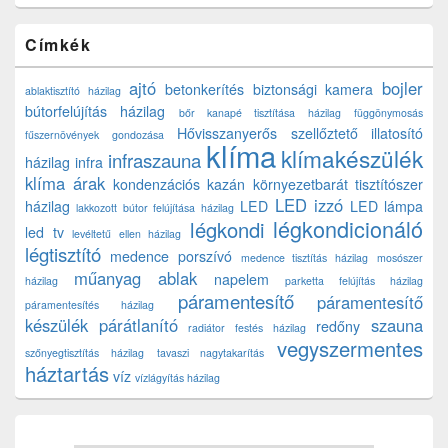
Címkék
ajtó
bojler
betonkerítés
biztonsági kamera
ablaktisztító házilag
bútorfelújítás házilag
bőr kanapé tisztítása házilag
függönymosás
Hővisszanyerős szellőztető
illatosító
fűszernövények gondozása
klíma
klímakészülék
infraszauna
házilag
infra
klíma árak
kondenzációs kazán
környezetbarát tisztítószer
LED izzó
házilag
LED
LED lámpa
lakkozott bútor felújítása házilag
légkondicionáló
légkondi
led tv
levéltetű ellen házilag
légtisztító
medence porszívó
medence tisztítás házilag
mosószer
műanyag ablak
napelem
házilag
parketta felújítás házilag
páramentesítő
páramentesítő
páramentesítés házilag
készülék
párátlanító
szauna
redőny
radiátor festés házilag
vegyszermentes
szőnyegtisztítás házilag
tavaszi nagytakarítás
háztartás
víz
vízlágyítás házilag