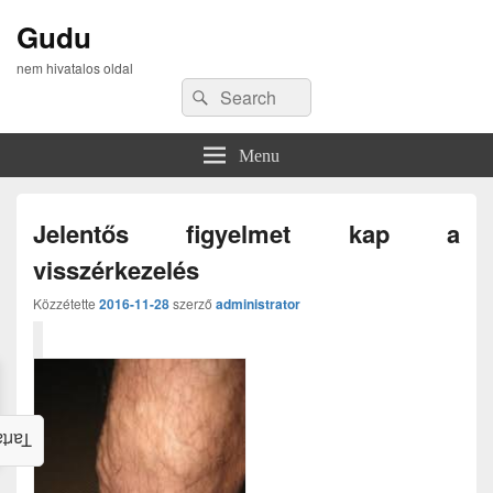
Gudu
nem hivatalos oldal
Search
Search
for:
Menu
Jelentős figyelmet kap a
visszérkezelés
Közzétette
2016-11-28
szerző
administrator
alom