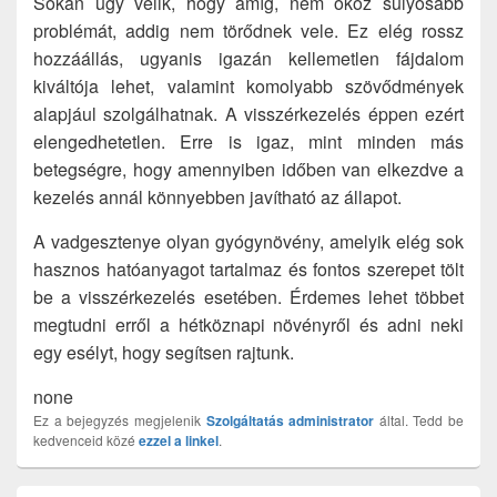
Sokan úgy vélik, hogy amíg, nem okoz súlyosabb
problémát, addig nem törődnek vele. Ez elég rossz
hozzáállás, ugyanis igazán kellemetlen fájdalom
kiváltója lehet, valamint komolyabb szövődmények
alapjául szolgálhatnak. A visszérkezelés éppen ezért
elengedhetetlen. Erre is igaz, mint minden más
betegségre, hogy amennyiben időben van elkezdve a
kezelés annál könnyebben javítható az állapot.
A vadgesztenye olyan gyógynövény, amelyik elég sok
hasznos hatóanyagot tartalmaz és fontos szerepet tölt
be a visszérkezelés esetében. Érdemes lehet többet
megtudni erről a hétköznapi növényről és adni neki
egy esélyt, hogy segítsen rajtunk.
none
Ez a bejegyzés megjelenik
Szolgáltatás
administrator
által. Tedd be
kedvenceid közé
ezzel a linkel
.