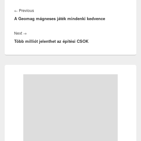
Bejegyzés
navigáció
Previous
←
Previous
A Geomag mágneses játék mindenki kedvence
post:
Next
Next
→
Több milliót jelenthet az építési CSOK
post:
Primary
Sidebar
Widget
Area