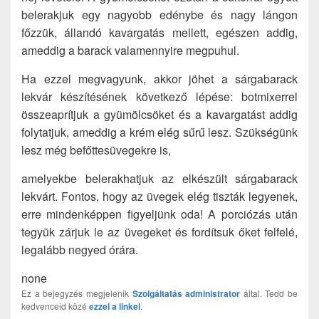
belerakjuk egy nagyobb edénybe és nagy lángon
főzzük, állandó kavargatás mellett, egészen addig,
ameddig a barack valamennyire megpuhul.
Ha ezzel megvagyunk, akkor jöhet a sárgabarack
lekvár készítésének következő lépése: botmixerrel
összeaprítjuk a gyümölcsöket és a kavargatást addig
folytatjuk, ameddig a krém elég sűrű lesz. Szükségünk
lesz még befőttesüvegekre is,
amelyekbe belerakhatjuk az elkészült sárgabarack
lekvárt. Fontos, hogy az üvegek elég tiszták legyenek,
erre mindenképpen figyeljünk oda! A porciózás után
tegyük zárjuk le az üvegeket és fordítsuk őket felfelé,
legalább negyed órára.
none
Ez a bejegyzés megjelenik
Szolgáltatás
administrator
által. Tedd be
kedvenceid közé
ezzel a linkel
.