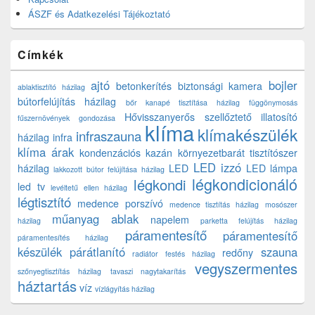
ÁSZF és Adatkezelési Tájékoztató
Címkék
ajtó
bojler
betonkerítés
biztonsági kamera
ablaktisztító házilag
bútorfelújítás házilag
bőr kanapé tisztítása házilag
függönymosás
Hővisszanyerős szellőztető
illatosító
fűszernövények gondozása
klíma
klímakészülék
infraszauna
házilag
infra
klíma árak
kondenzációs kazán
környezetbarát tisztítószer
LED izzó
házilag
LED
LED lámpa
lakkozott bútor felújítása házilag
légkondicionáló
légkondi
led tv
levéltetű ellen házilag
légtisztító
medence porszívó
medence tisztítás házilag
mosószer
műanyag ablak
napelem
házilag
parketta felújítás házilag
páramentesítő
páramentesítő
páramentesítés házilag
készülék
párátlanító
szauna
redőny
radiátor festés házilag
vegyszermentes
szőnyegtisztítás házilag
tavaszi nagytakarítás
háztartás
víz
vízlágyítás házilag