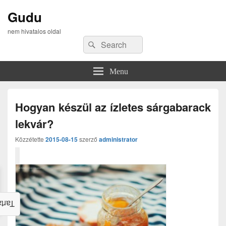
Gudu
nem hivatalos oldal
Search
Search
for:
Menu
Hogyan készül az ízletes sárgabarack
lekvár?
Közzétette
2015-08-15
szerző
administrator
alom