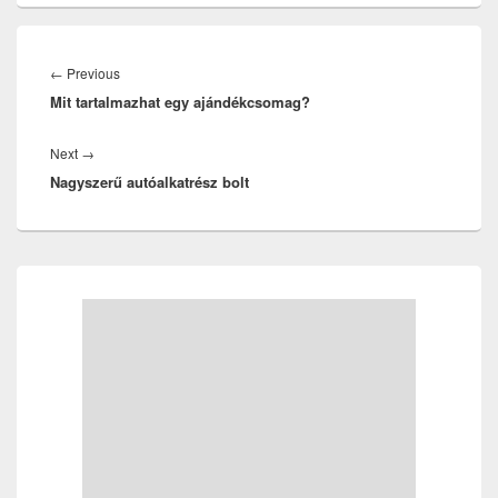
Bejegyzés
navigáció
Previous
←
Previous
Mit tartalmazhat egy ajándékcsomag?
post:
Next
Next
→
Nagyszerű autóalkatrész bolt
post:
Primary
Sidebar
Widget
Area