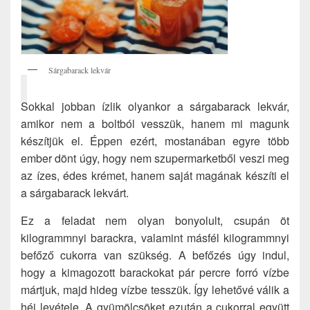
Sárgabarack lekvár
Sokkal jobban ízlik olyankor a sárgabarack lekvár,
amikor nem a boltból vesszük, hanem mi magunk
készítjük el. Éppen ezért, mostanában egyre több
ember dönt úgy, hogy nem szupermarketből veszi meg
az ízes, édes krémet, hanem saját magának készíti el
a sárgabarack lekvárt.
Ez a feladat nem olyan bonyolult, csupán öt
kilogrammnyi barackra, valamint másfél kilogrammnyi
befőző cukorra van szükség. A befőzés úgy indul,
hogy a kimagozott barackokat pár percre forró vízbe
mártjuk, majd hideg vízbe tesszük. Így lehetővé válik a
héj levétele. A gyümölcsöket ezután a cukorral együtt