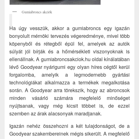
Gumiabroncs akciók
Ha úgy vesszük, akkor a gumiabroncs egy igazán
bonyolult mérnöki tervezés végeredménye, mivel több
köpenyből és rétegből épül fel, amelyek az autók
súlyát jól bírják és a hőmérsékleti viszonyoknak is
ellenállnak. A gumiabroncsakciok.hu oldal kínálatában
lévő Goodyear nyárigumi egy olyan híres cégtől kerül
forgalomba, amelyik a legmodernebb gyártási
technológiákat alkalmazza a termékek megalkotása
során. A Goodyear arra törekszik, hogy az abroncsok
minden vásárló számára megfelelő minőséget
nyújtsanak, vagy még kicsit többet is, de ezzel
szemben az árak alacsonyak maradjanak.
Igazán nehéz összehozni a két tulajdonságot, de a
Goodyear szakembereinek mégis sikerült. A megfelelő