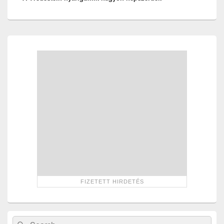
Primary
Sidebar
Widget
Area
Search
Search