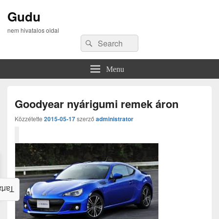
Gudu
nem hivatalos oldal
Search
Search
for:
Menu
Goodyear nyárigumi remek áron
Közzétette
2015-05-17
szerző
administrator
alom