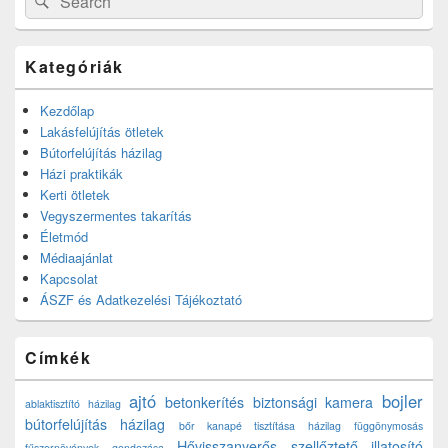
for:
Kategóriák
Kezdőlap
Lakásfelújítás ötletek
Bútorfelújítás házilag
Házi praktikák
Kerti ötletek
Vegyszermentes takarítás
Életmód
Médiaajánlat
Kapcsolat
ÁSZF és Adatkezelési Tájékoztató
Címkék
ajtó
bojler
betonkerítés
biztonsági kamera
ablaktisztító házilag
bútorfelújítás házilag
bőr kanapé tisztítása házilag
függönymosás
Hővisszanyerős szellőztető
illatosító
fűszernövények gondozása