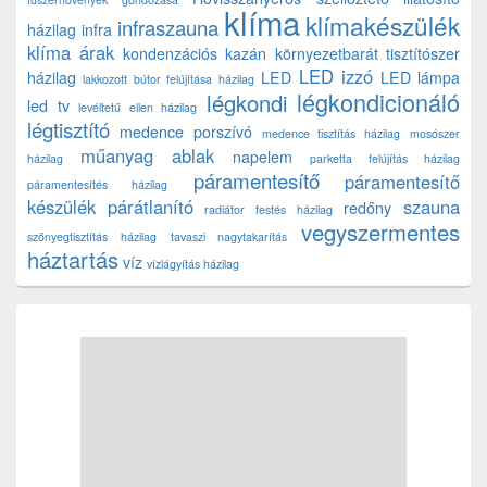
klíma
klímakészülék
infraszauna
házilag
infra
klíma árak
kondenzációs kazán
környezetbarát tisztítószer
LED izzó
házilag
LED
LED lámpa
lakkozott bútor felújítása házilag
légkondicionáló
légkondi
led tv
levéltetű ellen házilag
légtisztító
medence porszívó
medence tisztítás házilag
mosószer
műanyag ablak
napelem
házilag
parketta felújítás házilag
páramentesítő
páramentesítő
páramentesítés házilag
készülék
párátlanító
szauna
redőny
radiátor festés házilag
vegyszermentes
szőnyegtisztítás házilag
tavaszi nagytakarítás
háztartás
víz
vízlágyítás házilag