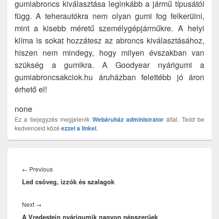
gumiabroncs kiválasztása leginkább a jármű típusától
függ. A teherautókra nem olyan gumi fog felkerülni,
mint a kisebb méretű személygépjárműkre. A helyi
klíma is sokat hozzátesz az abroncs kiválasztásához,
hiszen nem mindegy, hogy milyen évszakban van
szükség a gumikra. A Goodyear nyárigumi a
gumiabroncsakciok.hu áruházban felettébb jó áron
érhető el!
none
Ez a bejegyzés megjelenik
Webáruház
administrator
által. Tedd be
kedvenceid közé
ezzel a linkel
.
Bejegyzés
navigáció
Previous
←
Previous
Led csöveg, izzók és szalagok
post:
Next
Next
→
A Vredestein nyárigumik nagyon népszerűek
post: