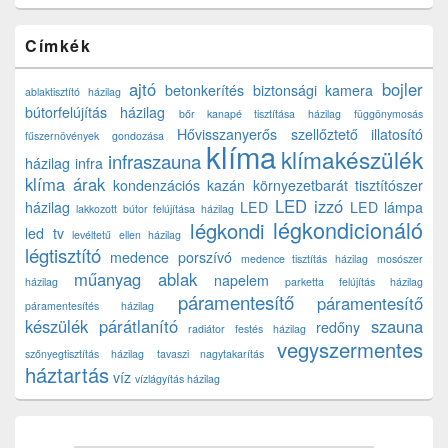
Címkék
ajtó
bojler
betonkerítés
biztonsági kamera
ablaktisztító házilag
bútorfelújítás házilag
bőr kanapé tisztítása házilag
függönymosás
Hővisszanyerős szellőztető
illatosító
fűszernövények gondozása
klíma
klímakészülék
infraszauna
házilag
infra
klíma árak
kondenzációs kazán
környezetbarát tisztítószer
LED izzó
házilag
LED
LED lámpa
lakkozott bútor felújítása házilag
légkondicionáló
légkondi
led tv
levéltetű ellen házilag
légtisztító
medence porszívó
medence tisztítás házilag
mosószer
műanyag ablak
napelem
házilag
parketta felújítás házilag
páramentesítő
páramentesítő
páramentesítés házilag
készülék
párátlanító
szauna
redőny
radiátor festés házilag
vegyszermentes
szőnyegtisztítás házilag
tavaszi nagytakarítás
háztartás
víz
vízlágyítás házilag