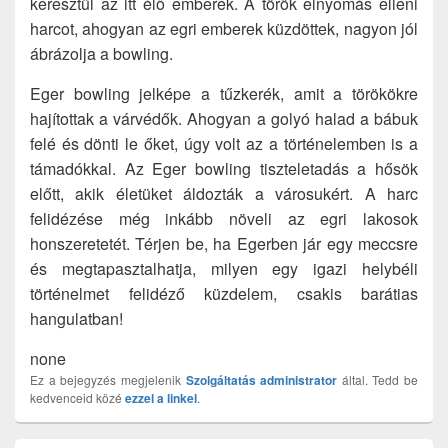
keresztül az itt élő emberek. A török elnyomás elleni
harcot, ahogyan az egri emberek küzdöttek, nagyon jól
ábrázolja a bowling.
Eger bowling jelképe a tűzkerék, amit a törökökre
hajítottak a várvédők. Ahogyan a golyó halad a bábuk
felé és dönti le őket, úgy volt az a történelemben is a
támadókkal. Az Eger bowling tiszteletadás a hősök
előtt, akik életüket áldozták a városukért. A harc
felidézése még inkább növeli az egri lakosok
honszeretetét. Térjen be, ha Egerben jár egy meccsre
és megtapasztalhatja, milyen egy igazi helybéli
történelmet felidéző küzdelem, csakis barátias
hangulatban!
none
Ez a bejegyzés megjelenik
Szolgáltatás
administrator
által. Tedd be
kedvenceid közé
ezzel a linkel
.