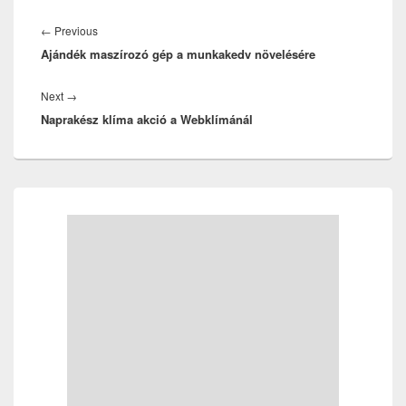
Bejegyzés
navigáció
Previous
←
Previous
Ajándék maszírozó gép a munkakedv növelésére
post:
Next
Next
→
Naprakész klíma akció a Webklímánál
post:
Primary
Sidebar
Widget
Area