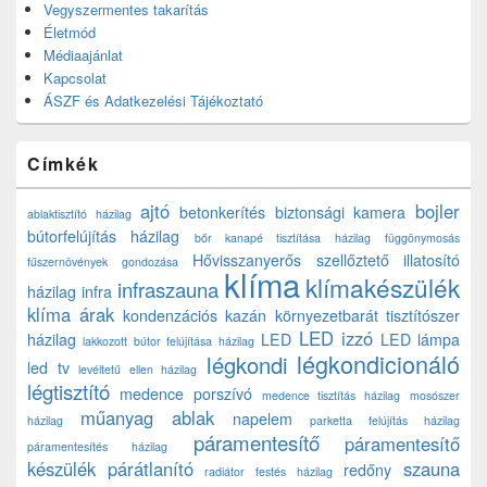
Vegyszermentes takarítás
Életmód
Médiaajánlat
Kapcsolat
ÁSZF és Adatkezelési Tájékoztató
Címkék
ajtó
bojler
betonkerítés
biztonsági kamera
ablaktisztító házilag
bútorfelújítás házilag
bőr kanapé tisztítása házilag
függönymosás
Hővisszanyerős szellőztető
illatosító
fűszernövények gondozása
klíma
klímakészülék
infraszauna
házilag
infra
klíma árak
kondenzációs kazán
környezetbarát tisztítószer
LED izzó
házilag
LED
LED lámpa
lakkozott bútor felújítása házilag
légkondicionáló
légkondi
led tv
levéltetű ellen házilag
légtisztító
medence porszívó
medence tisztítás házilag
mosószer
műanyag ablak
napelem
házilag
parketta felújítás házilag
páramentesítő
páramentesítő
páramentesítés házilag
készülék
párátlanító
szauna
redőny
radiátor festés házilag