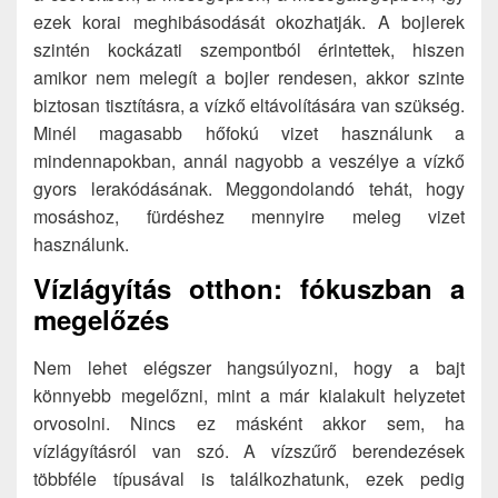
ezek korai meghibásodását okozhatják. A bojlerek
szintén kockázati szempontból érintettek, hiszen
amikor nem melegít a bojler rendesen, akkor szinte
biztosan tisztításra, a vízkő eltávolítására van szükség.
Minél magasabb hőfokú vizet használunk a
mindennapokban, annál nagyobb a veszélye a vízkő
gyors lerakódásának. Meggondolandó tehát, hogy
mosáshoz, fürdéshez mennyire meleg vizet
használunk.
Vízlágyítás otthon: fókuszban a
megelőzés
Nem lehet elégszer hangsúlyozni, hogy a bajt
könnyebb megelőzni, mint a már kialakult helyzetet
orvosolni. Nincs ez másként akkor sem, ha
vízlágyításról van szó. A vízszűrő berendezések
többféle típusával is találkozhatunk, ezek pedig