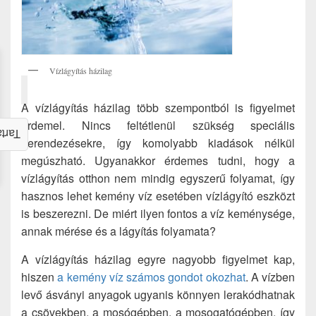
Vízlágyítás házilag
A vízlágyítás házilag több szempontból is figyelmet
érdemel. Nincs feltétlenül szükség speciális
alom
berendezésekre, így komolyabb kiadások nélkül
megúszható. Ugyanakkor érdemes tudni, hogy a
vízlágyítás otthon nem mindig egyszerű folyamat, így
hasznos lehet kemény víz esetében vízlágyító eszközt
is beszerezni. De miért ilyen fontos a víz keménysége,
annak mérése és a lágyítás folyamata?
A vízlágyítás házilag egyre nagyobb figyelmet kap,
hiszen
a kemény víz számos gondot okozhat
. A vízben
levő ásványi anyagok ugyanis könnyen lerakódhatnak
a csövekben, a mosógépben, a mosogatógépben, így