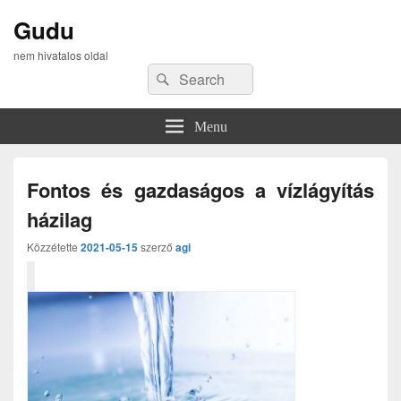
Gudu
nem hivatalos oldal
Search
Search
for:
Menu
Fontos és gazdaságos a vízlágyítás
házilag
Közzétette
2021-05-15
szerző
agi