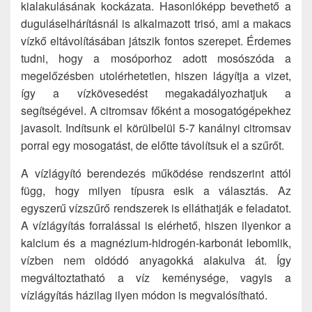
kialakulásának kockázata. Hasonlóképp bevethető a
duguláselhárításnál is alkalmazott trisó, ami a makacs
vízkő eltávolításában játszik fontos szerepet. Érdemes
tudni, hogy a mosóporhoz adott mosószóda a
megelőzésben utolérhetetlen, hiszen lágyítja a vizet,
így a vízkövesedést megakadályozhatjuk a
segítségével. A citromsav főként a mosogatógépekhez
javasolt. Indítsunk el körülbelül 5-7 kanálnyi citromsav
porral egy mosogatást, de előtte távolítsuk el a szűrőt.
A vízlágyító berendezés működése rendszerint attól
függ, hogy milyen típusra esik a választás. Az
egyszerű vízszűrő rendszerek is elláthatják e feladatot.
A vízlágyítás forralással is elérhető, hiszen ilyenkor a
kalcium és a magnézium-hidrogén-karbonát lebomlik,
vízben nem oldódó anyagokká alakulva át. Így
megváltoztatható a víz keménysége, vagyis a
vízlágyítás házilag ilyen módon is megvalósítható.