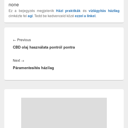
none
Ez a bejegyzés megjelenik
Házi praktikák
és
vízlágyítás házilag
cimkézte fel
agi
. Tedd be kedvenceid közé
ezzel a linkel
.
Bejegyzés
navigáció
Previous
←
Previous
CBD olaj használata pontról pontra
post:
Next
Next
→
Páramentesítés házilag
post:
Primary
Sidebar
Widget
Area