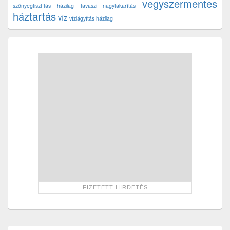
vegyszermentes
szőnyegtisztítás házilag
tavaszi nagytakarítás
háztartás
víz
vízlágyítás házilag