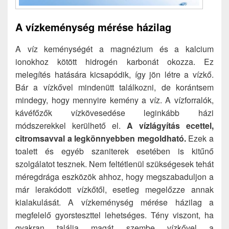
A vízkeménység mérése házilag
A víz keménységét a magnézium és a kalcium
ionokhoz kötött hidrogén karbonát okozza. Ez
melegítés hatására kicsapódik, így jön létre a vízkő.
Bár a vízkővel mindenütt találkozni, de korántsem
mindegy, hogy mennyire kemény a víz. A vízforralók,
kávéfőzők vízkövesedése leginkább házi
módszerekkel kerülhető el.
A vízlágyítás ecettel,
citromsavval a legkönnyebben megoldható.
Ezek a
toalett és egyéb szaniterek esetében is kitűnő
szolgálatot tesznek. Nem feltétlenül szükségesek tehát
méregdrága eszközök ahhoz, hogy megszabaduljon a
már lerakódott vízkőtől, esetleg megelőzze annak
kialakulását. A vízkeménység mérése házilag a
megfelelő gyorsteszttel lehetséges. Tény viszont, ha
gyakran találja magát szembe vízkővel a