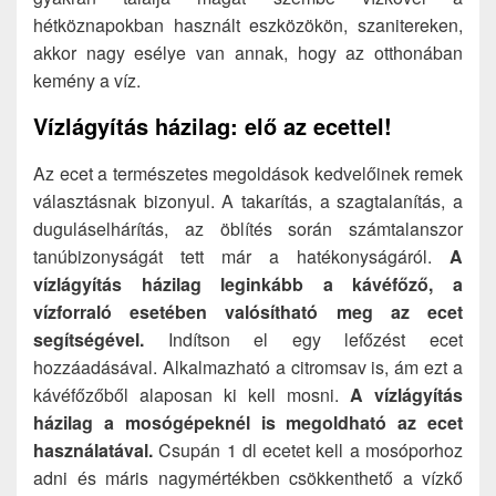
hétköznapokban használt eszközökön, szanitereken,
akkor nagy esélye van annak, hogy az otthonában
kemény a víz.
Vízlágyítás házilag: elő az ecettel!
Az ecet a természetes megoldások kedvelőinek remek
választásnak bizonyul. A takarítás, a szagtalanítás, a
duguláselhárítás, az öblítés során számtalanszor
tanúbizonyságát tett már a hatékonyságáról.
A
vízlágyítás házilag leginkább a kávéfőző, a
vízforraló esetében valósítható meg az ecet
segítségével.
Indítson el egy lefőzést ecet
hozzáadásával. Alkalmazható a citromsav is, ám ezt a
kávéfőzőből alaposan ki kell mosni.
A vízlágyítás
házilag a mosógépeknél is megoldható az ecet
használatával.
Csupán 1 dl ecetet kell a mosóporhoz
adni és máris nagymértékben csökkenthető a vízkő