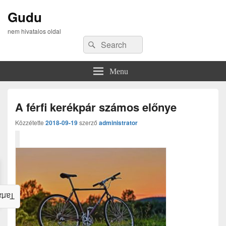
Gudu
nem hivatalos oldal
Search
Search
for:
Menu
A férfi kerékpár számos előnye
Közzétette
2018-09-19
szerző
administrator
alom