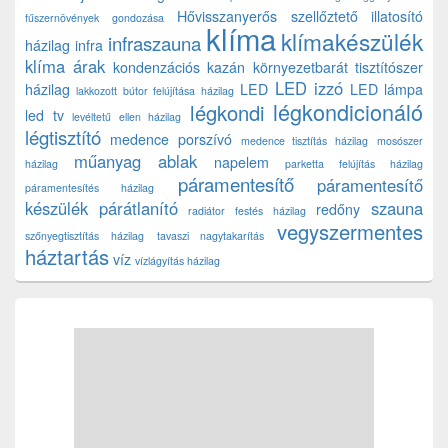
Hővisszanyerős szellőztető
illatosító
fűszernövények gondozása
klíma
klímakészülék
infraszauna
házilag
infra
klíma árak
kondenzációs kazán
környezetbarát tisztítószer
LED izzó
házilag
LED
LED lámpa
lakkozott bútor felújítása házilag
légkondicionáló
légkondi
led tv
levéltetű ellen házilag
légtisztító
medence porszívó
medence tisztítás házilag
mosószer
műanyag ablak
napelem
házilag
parketta felújítás házilag
páramentesítő
páramentesítő
páramentesítés házilag
készülék
párátlanító
szauna
redőny
radiátor festés házilag
vegyszermentes
szőnyegtisztítás házilag
tavaszi nagytakarítás
háztartás
víz
vízlágyítás házilag