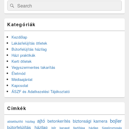
Search
Search
for:
Kategóriák
Kezdőlap
Lakásfelújítás ötletek
Bútorfelújítás házilag
Házi praktikák
Kerti ötletek
Vegyszermentes takarítás
Életmód
Médiaajánlat
Kapcsolat
ÁSZF és Adatkezelési Tájékoztató
Címkék
ajtó
bojler
betonkerítés
biztonsági kamera
ablaktisztító házilag
bútorfelújítás házilag
bőr kanapé tisztítása házilag
függönymosás