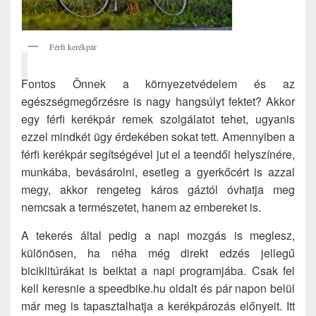
Férfi kerékpár
Fontos Önnek a környezetvédelem és az
egészségmegőrzésre is nagy hangsúlyt fektet? Akkor
egy férfi kerékpár remek szolgálatot tehet, ugyanis
ezzel mindkét ügy érdekében sokat tett. Amennyiben a
férfi kerékpár segítségével jut el a teendői helyszínére,
munkába, bevásárolni, esetleg a gyerkőcért is azzal
megy, akkor rengeteg káros gáztól óvhatja meg
nemcsak a természetet, hanem az embereket is.
A tekerés által pedig a napi mozgás is meglesz,
különösen, ha néha még direkt edzés jellegű
biciklitúrákat is beiktat a napi programjába. Csak fel
kell keresnie a speedbike.hu oldalt és pár napon belül
már meg is tapasztalhatja a kerékpározás előnyeit. Itt