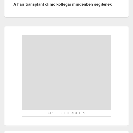
A hair transplant clinic kollégái mindenben segítenek
post:
Primary
Sidebar
Widget
Area