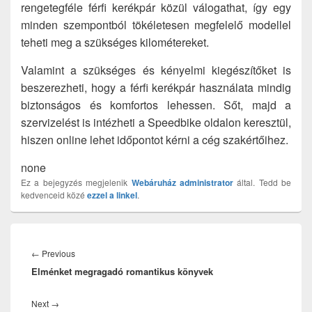
rengetegféle férfi kerékpár közül válogathat, így egy
minden szempontból tökéletesen megfelelő modellel
teheti meg a szükséges kilométereket.
Valamint a szükséges és kényelmi kiegészítőket is
beszerezheti, hogy a férfi kerékpár használata mindig
biztonságos és komfortos lehessen. Sőt, majd a
szervizelést is intézheti a Speedbike oldalon keresztül,
hiszen online lehet időpontot kérni a cég szakértőihez.
none
Ez a bejegyzés megjelenik
Webáruház
administrator
által. Tedd be
kedvenceid közé
ezzel a linkel
.
Bejegyzés
navigáció
Previous
←
Previous
Elménket megragadó romantikus könyvek
post:
Next
Next
→