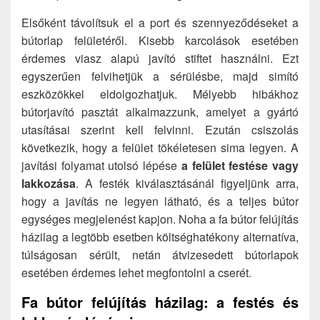
Elsőként távolítsuk el a port és szennyeződéseket a
bútorlap felületéről. Kisebb karcolások esetében
érdemes viasz alapú javító stiftet használni. Ezt
egyszerűen felvihetjük a sérülésbe, majd simító
eszközökkel eldolgozhatjuk. Mélyebb hibákhoz
bútorjavító pasztát alkalmazzunk, amelyet a gyártó
utasításai szerint kell felvinni. Ezután csiszolás
következik, hogy a felület tökéletesen sima legyen. A
javítási folyamat utolsó lépése
a felület festése vagy
lakkozása
. A festék kiválasztásánál figyeljünk arra,
hogy a javítás ne legyen látható, és a teljes bútor
egységes megjelenést kapjon. Noha a fa bútor felújítás
házilag a legtöbb esetben költséghatékony alternatíva,
túlságosan sérült, netán átvizesedett bútorlapok
esetében érdemes lehet megfontolni a cserét.
Fa bútor felújítás házilag: a festés és