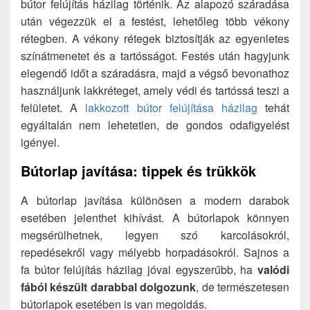
bútor felújítás házilag történik. Az alapozó száradása
után végezzük el a festést, lehetőleg több vékony
rétegben. A vékony rétegek biztosítják az egyenletes
színátmenetet és a tartósságot. Festés után hagyjunk
elegendő időt a száradásra, majd a végső bevonathoz
használjunk lakkréteget, amely védi és tartóssá teszi a
felületet. A
lakkozott bútor felújítása házilag
tehát
egyáltalán nem lehetetlen, de gondos odafigyelést
igényel.
Bútorlap javítása: tippek és trükkök
A bútorlap javítása különösen a modern darabok
esetében jelenthet kihívást. A bútorlapok könnyen
megsérülhetnek, legyen szó karcolásokról,
repedésekről vagy mélyebb horpadásokról. Sajnos a
fa bútor felújítás házilag jóval egyszerűbb, ha
valódi
fából készült darabbal dolgozunk
, de természetesen
bútorlapok esetében is van megoldás.