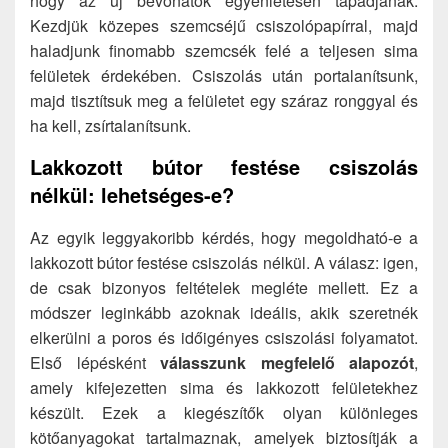
hogy az új bevonatok egyenletesen tapadjanak.
Kezdjük közepes szemcséjű csiszolópapírral, majd
haladjunk finomabb szemcsék felé a teljesen sima
felületek érdekében. Csiszolás után portalanítsunk,
majd tisztítsuk meg a felületet egy száraz ronggyal és
ha kell, zsírtalanítsunk.
Lakkozott bútor festése csiszolás
nélkül: lehetséges-e?
Az egyik leggyakoribb kérdés, hogy megoldható-e a
lakkozott bútor festése csiszolás nélkül. A válasz: igen,
de csak bizonyos feltételek megléte mellett. Ez a
módszer leginkább azoknak ideális, akik szeretnék
elkerülni a poros és időigényes csiszolási folyamatot.
Első lépésként
válasszunk megfelelő alapozót
,
amely kifejezetten sima és lakkozott felületekhez
készült. Ezek a kiegészítők olyan különleges
kötőanyagokat tartalmaznak, amelyek biztosítják a