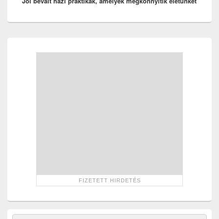
Jól bevált házi praktikák, amelyek megkönnyítik életünket
post:
Primary
Sidebar
Widget
Area
Search