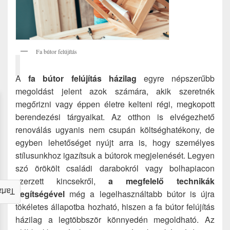
Fa bútor felújítás
A
fa bútor felújítás házilag
egyre népszerűbb
megoldást jelent azok számára, akik szeretnék
megőrizni vagy éppen életre kelteni régi, megkopott
berendezési tárgyaikat. Az otthon is elvégezhető
renoválás ugyanis nem csupán költséghatékony, de
egyben lehetőséget nyújt arra is, hogy személyes
stílusunkhoz igazítsuk a bútorok megjelenését. Legyen
szó örökölt családi darabokról vagy bolhapiacon
szerzett kincsekről,
a megfelelő technikák
alom
segítségével
még a legelhasználtabb bútor is újra
tökéletes állapotba hozható, hiszen a fa bútor felújítás
házilag a legtöbbször könnyedén megoldható. Az