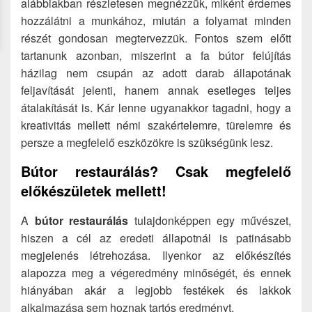
alábbiakban részletesen megnézzük, miként érdemes
hozzálátni a munkához, miután a folyamat minden
részét gondosan megtervezzük. Fontos szem előtt
tartanunk azonban, miszerint a fa bútor felújítás
házilag nem csupán az adott darab állapotának
feljavítását jelenti, hanem annak esetleges teljes
átalakítását is. Kár lenne ugyanakkor tagadni, hogy a
kreativitás mellett némi szakértelemre, türelemre és
persze a megfelelő eszközökre is szükségünk lesz.
Bútor restaurálás? Csak megfelelő
előkészületek mellett!
A
bútor restaurálás
tulajdonképpen egy művészet,
hiszen a cél az eredeti állapotnál is patinásabb
megjelenés létrehozása. Ilyenkor az előkészítés
alapozza meg a végeredmény minőségét, és ennek
hiányában akár a legjobb festékek és lakkok
alkalmazása sem hoznak tartós eredményt.