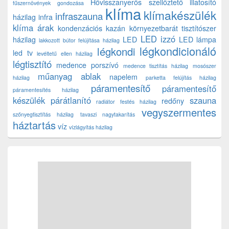
Hővisszanyerős szellőztető
illatosító
fűszernövények gondozása
klíma
klímakészülék
infraszauna
házilag
infra
klíma árak
kondenzációs kazán
környezetbarát tisztítószer
LED izzó
házilag
LED
LED lámpa
lakkozott bútor felújítása házilag
légkondicionáló
légkondi
led tv
levéltetű ellen házilag
légtisztító
medence porszívó
medence tisztítás házilag
mosószer
műanyag ablak
napelem
házilag
parketta felújítás házilag
páramentesítő
páramentesítő
páramentesítés házilag
készülék
párátlanító
szauna
redőny
radiátor festés házilag
vegyszermentes
szőnyegtisztítás házilag
tavaszi nagytakarítás
háztartás
víz
vízlágyítás házilag