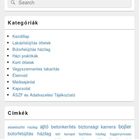
Search
for:
Kategóriák
Kezdőlap
Lakásfelújítás ötletek
Bútorfelújítás házilag
Házi praktikák
Kerti ötletek
Vegyszermentes takarítás
Életmód
Médiaajánlat
Kapcsolat
ÁSZF és Adatkezelési Tájékoztató
Címkék
ajtó
bojler
betonkerítés
biztonsági kamera
ablaktisztító házilag
bútorfelújítás házilag
bőr kanapé tisztítása házilag
függönymosás