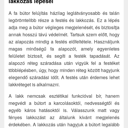
lakkozás lépései
A fa bútor felújítás házilag leglátványosabb és talán
legörömtelibb része a festés és lakkozás. Ez a lépés
adja meg a bútor végleges megjelenését, és biztosítja
annak hosszú távú védelmét. Tartsuk szem előtt, hogy
az alapozás mindig a festés előfeltétele. Használjunk
magas minőségű fa alapozót, amely egyenletes
felületet biztosít, és segíti a festék tapadását. Az
alapozó réteg száradása után vigyük fel a festéket
többlépésben, úgy, hogy minden réteg között hagyjunk
elegendő száradási időt. A festés után érdemes lehet
lakkréteget is alkalmazni.
A lakk nemcsak esztétikai funkcióval bír, hanem
megvédi a bútort a karcolásoktól, nedvességtől és
egyéb káros hatásoktól is. Válasszunk matt vagy
fényes lakkozást az általunk kívánt megjelenés
érdekében. A lakkozás után hagyjuk a bútort legalább