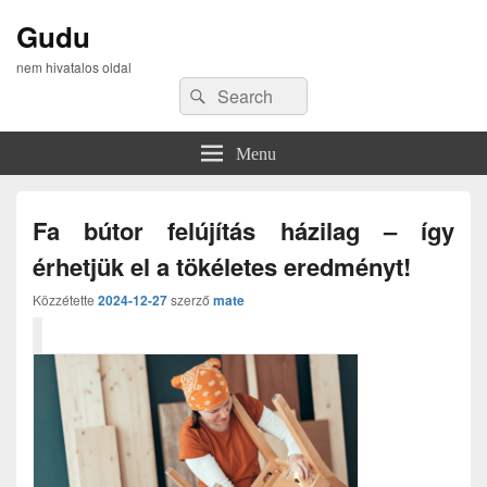
Gudu
nem hivatalos oldal
Search
Search
for:
Menu
Fa bútor felújítás házilag – így
érhetjük el a tökéletes eredményt!
Közzétette
2024-12-27
szerző
mate