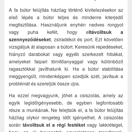
A fa bútor felújítás házilag történő kivitelezésekor az
első lépés a bútor teljes és mindenre kiterjedő
megtisztítása. Használjunk enyhén nedves rongyot
vagy puha kefét, hogy e
ltávolítsuk a
szennyeződéseket
, zsiradékot és port. Ezt követően
vizsgáljuk át alaposan a bútort. Keresünk repedéseket,
hiányzó darabokat vagy egyéb szerkezeti hibákat,
amelyeket faipari tömítőanyaggal vagy különböző
ragasztókkal javíthatunk ki. Ha a bútor stabilitása
meggyengült, mindenképpen szedjük szét, javítsuk a
problémát és szereljük össze újra.
Ha ezzel megvagyunk, jöhet a csiszolás, amely az
egyik legidőigényesebb, de egyben legfontosabb
része a munkának. Ne felejtsük el, a fa bútor felújítás
házilag olykor rengeteg időt igényelhet. A csiszolás
során
távolítsuk el a régi festéket
vagy lakkréteget,