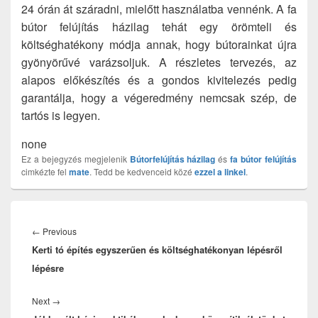
24 órán át száradni, mielőtt használatba vennénk. A fa
bútor felújítás házilag tehát egy örömteli és
költséghatékony módja annak, hogy bútorainkat újra
gyönyörűvé varázsoljuk. A részletes tervezés, az
alapos előkészítés és a gondos kivitelezés pedig
garantálja, hogy a végeredmény nemcsak szép, de
tartós is legyen.
none
Ez a bejegyzés megjelenik
Bútorfelújítás házilag
és
fa bútor felújítás
cimkézte fel
mate
. Tedd be kedvenceid közé
ezzel a linkel
.
Bejegyzés
navigáció
Previous
←
Previous
Kerti tó építés egyszerűen és költséghatékonyan lépésről
post:
lépésre
Next
Next
→