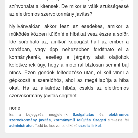
színvonalat a kliensek. De mikor is válik szükségessé
az elektromos szervokormány javítás?
Nyilvánvalóan akkor lesz ez esedékes, amikor a
működés közben különféle hibákat vesz észre a sofőr.
Ide sorolható az, amikor kopogást hall az ember a
verdában, vagy épp nehezebben fordítható el a
kormánykerék, esetleg a járgány alatt olajfoltok
keletkeznek úgy, hogy a motorral biztosan semmi baj
nincs. Ezen gondok felfedezése után, el kell vinni a
gépkocsit a szerelőhöz, ahol az megállapítja a hiba
okát. Ha az alkatrész hibás, csakis az elektromos
szervokormány javítás segíthet.
none
Ez a bejegyzés megjelenik
Szolgáltatás
és
elektromos
szervokormány javítás
,
kormánymű felújítás Szeged
cimkézte fel
administrator
. Tedd be kedvenceid közé
ezzel a linkel
.