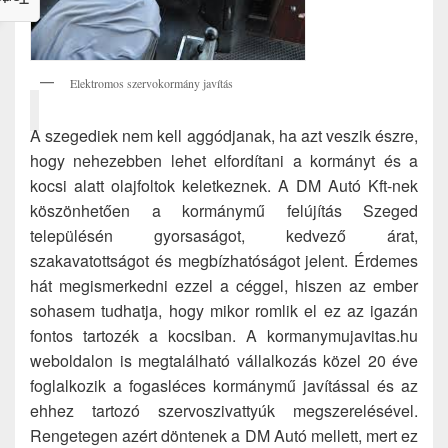
Elektromos szervokormány javítás
A szegediek nem kell aggódjanak, ha azt veszik észre,
hogy nehezebben lehet elfordítani a kormányt és a
kocsi alatt olajfoltok keletkeznek. A DM Autó Kft-nek
köszönhetően a kormánymű felújítás Szeged
településén gyorsaságot, kedvező árat,
szakavatottságot és megbízhatóságot jelent. Érdemes
hát megismerkedni ezzel a céggel, hiszen az ember
sohasem tudhatja, hogy mikor romlik el ez az igazán
fontos tartozék a kocsiban. A kormanymujavitas.hu
weboldalon is megtalálható vállalkozás közel 20 éve
foglalkozik a fogasléces kormánymű javítással és az
ehhez tartozó szervoszivattyúk megszerelésével.
Rengetegen azért döntenek a DM Autó mellett, mert ez