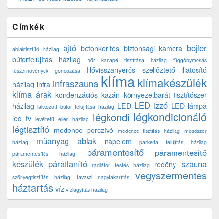
Címkék
ajtó
bojler
betonkerítés
biztonsági kamera
ablaktisztító házilag
bútorfelújítás házilag
bőr kanapé tisztítása házilag
függönymosás
Hővisszanyerős szellőztető
illatosító
fűszernövények gondozása
klíma
klímakészülék
infraszauna
házilag
infra
klíma árak
kondenzációs kazán
környezetbarát tisztítószer
LED izzó
házilag
LED
LED lámpa
lakkozott bútor felújítása házilag
légkondicionáló
légkondi
led tv
levéltetű ellen házilag
légtisztító
medence porszívó
medence tisztítás házilag
mosószer
műanyag ablak
napelem
házilag
parketta felújítás házilag
páramentesítő
páramentesítő
páramentesítés házilag
készülék
párátlanító
szauna
redőny
radiátor festés házilag
vegyszermentes
szőnyegtisztítás házilag
tavaszi nagytakarítás
háztartás
víz
vízlágyítás házilag