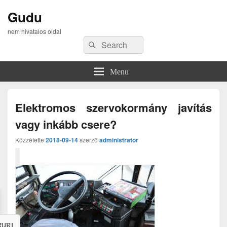
Gudu
nem hivatalos oldal
Search
Search
for:
Menu
Elektromos szervokormány javítás
vagy inkább csere?
Közzétette
2018-09-14
szerző
administrator
alom