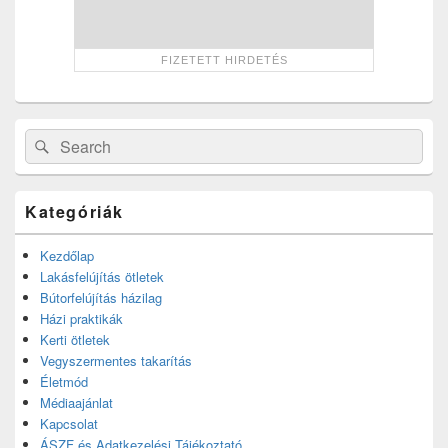
Search
Search
for:
Kategóriák
Kezdőlap
Lakásfelújítás ötletek
Bútorfelújítás házilag
Házi praktikák
Kerti ötletek
Vegyszermentes takarítás
Életmód
Médiaajánlat
Kapcsolat
ÁSZF és Adatkezelési Tájékoztató