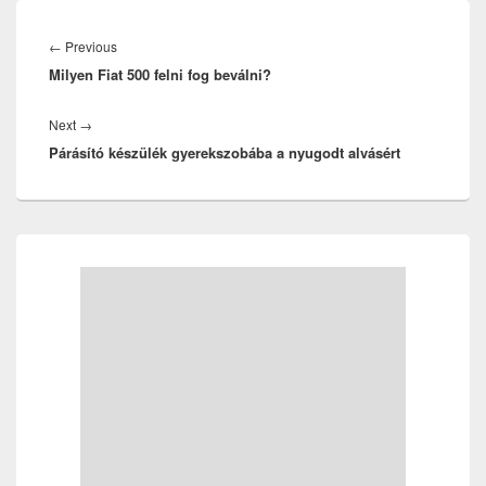
Bejegyzés
navigáció
Previous
←
Previous
Milyen Fiat 500 felni fog beválni?
post:
Next
Next
→
Párásító készülék gyerekszobába a nyugodt alvásért
post:
Primary
Sidebar
Widget
Area