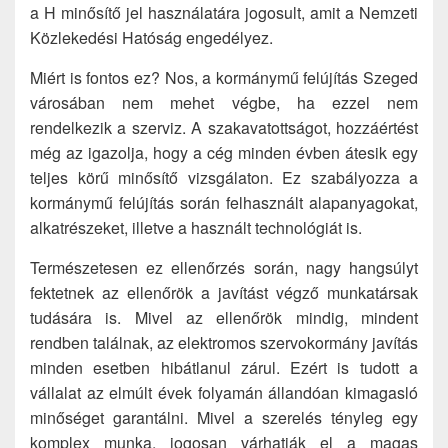
a H minősítő jel használatára jogosult, amit a Nemzeti
Közlekedési Hatóság engedélyez.
Miért is fontos ez? Nos, a kormánymű felújítás Szeged
városában nem mehet végbe, ha ezzel nem
rendelkezik a szerviz. A szakavatottságot, hozzáértést
még az igazolja, hogy a cég minden évben átesik egy
teljes körű minősítő vizsgálaton. Ez szabályozza a
kormánymű felújítás során felhasznált alapanyagokat,
alkatrészeket, illetve a használt technológiát is.
Természetesen ez ellenőrzés során, nagy hangsúlyt
fektetnek az ellenőrök a javítást végző munkatársak
tudására is. Mivel az ellenőrök mindig, mindent
rendben találnak, az elektromos szervokormány javítás
minden esetben hibátlanul zárul. Ezért is tudott a
vállalat az elmúlt évek folyamán állandóan kimagasló
minőséget garantálni. Mivel a szerelés tényleg egy
komplex munka, jogosan várhatják el a magas